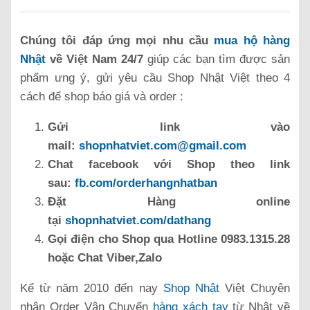
Chúng tôi đáp ứng mọi nhu cầu
mua hộ hàng
Nhật
về Việt Nam 24/7
giúp các bạn tìm được sản
phẩm ưng ý, gửi yêu cầu Shop Nhật Việt theo 4
cách để shop báo giá và order :
Gửi link vào
mail:
shopnhatviet.com@gmail.com
Chat facebook với Shop theo link
sau:
fb.com/orderhangnhatban
Đặt Hàng online
tại
shopnhatviet.com/dathang
Gọi điện cho Shop qua Hotline 0983.1315.28
hoặc Chat Viber,Zalo
Kể từ năm 2010 đến nay
Shop Nhật
Việt Chuyên
nhận Order Vận Chuyển
hàng xách tay
từ Nhật về