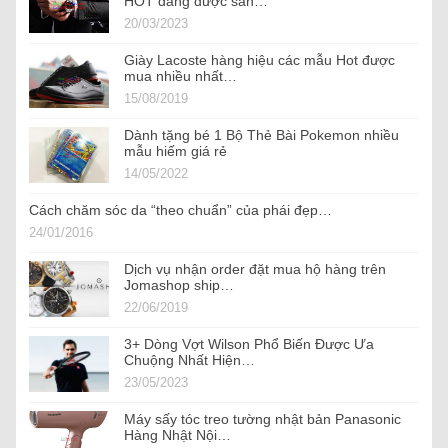
HOT đang được săn…
20/03/2023
Giày Lacoste hàng hiệu các mẫu Hot được
mua nhiều nhất…
15/08/2019
Dành tặng bé 1 Bộ Thẻ Bài Pokemon nhiều
mẫu hiếm giá rẻ
14/05/2022
Cách chăm sóc da “theo chuẩn” của phái đẹp…
24/01/2016
Dịch vụ nhận order đặt mua hộ hàng trên
Jomashop ship…
22/06/2019
3+ Dòng Vợt Wilson Phổ Biến Được Ưa
Chuộng Nhất Hiện…
23/05/2023
Máy sấy tóc treo tường nhật bản Panasonic
Hàng Nhật Nội…