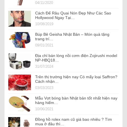
04/11/2020
Cách Để Râu Quai Nón Đẹp Như Các Sao
Hollywood Ngay Tại…
10/08/2019
Búp Bê Geisha Nhật Bản – Món quà tặng
trang trí…
09/01/2021
Địa chỉ bán lòng nồi cơm điện Zojirushi model
NP-HBQ18…
31/07/2024
Trên thị trường hiện nay Có mấy loại Saffron?
Cách nhận…
03/03/2023
Mẫu Vợt bóng bàn Nhật bản tốt nhất hiện nay
hàng hiếm…
10/06/2021
Đồng hồ rolex nam cũ giá bao nhiêu ? Tìm
mua ở đâu thì…