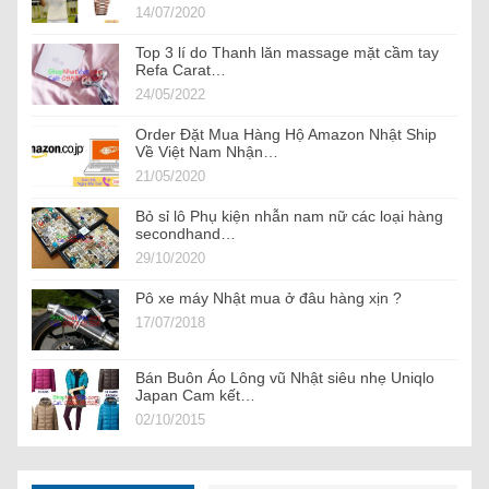
14/07/2020
Top 3 lí do Thanh lăn massage mặt cầm tay
Refa Carat…
24/05/2022
Order Đặt Mua Hàng Hộ Amazon Nhật Ship
Về Việt Nam Nhận…
21/05/2020
Bỏ sỉ lô Phụ kiện nhẫn nam nữ các loại hàng
secondhand…
29/10/2020
Pô xe máy Nhật mua ở đâu hàng xịn ?
17/07/2018
Bán Buôn Áo Lông vũ Nhật siêu nhẹ Uniqlo
Japan Cam kết…
02/10/2015