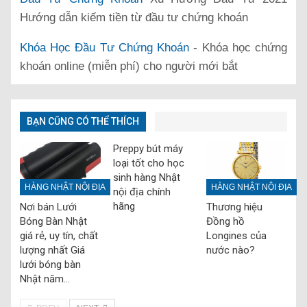
Hướng dẫn kiếm tiền từ đầu tư chứng khoán
Khóa Học Đầu Tư Chứng Khoán
- Khóa học chứng
khoán online (miễn phí) cho người mới bắt
BẠN CŨNG CÓ THỂ THÍCH
Preppy bút máy
loại tốt cho học
sinh hàng Nhật
HÀNG NHẬT NỘI ĐỊA
HÀNG NHẬT NỘI ĐỊA
nội địa chính
hãng
Nơi bán Lưới
Thương hiệu
Bóng Bàn Nhật
Đồng hồ
giá rẻ, uy tín, chất
Longines của
lượng nhất Giá
nước nào?
lưới bóng bàn
Nhật năm…