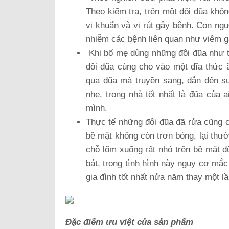
Theo kiểm tra, trên một đôi đũa khô
vi khuẩn và vi rút gây bệnh. Con ngư
nhiễm các bệnh liên quan như viêm ga
Khi bố mẹ dùng những đôi đũa như th
đôi đũa cùng cho vào một đĩa thức 
qua đũa mà truyền sang, dẫn đến s
nhẹ, trong nhà tốt nhất là đũa của
mình.
Thực tế những đôi đũa đã rửa cũng c
bề mặt không còn trơn bóng, lại thư
chỗ lõm xuống rất nhỏ trên bề mặt đũ
bát, trong tình hình này nguy cơ mắc
gia đình tốt nhất nửa năm thay một lầ
Đặc điểm ưu việt của sản phẩm