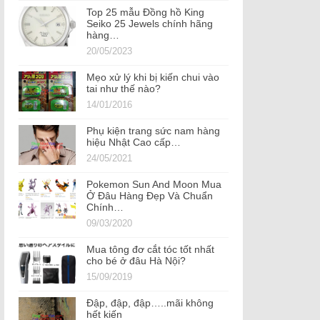
Top 25 mẫu Đồng hồ King
Seiko 25 Jewels chính hãng
hàng…
20/05/2023
Mẹo xử lý khi bị kiến chui vào
tai như thế nào?
14/01/2016
Phụ kiện trang sức nam hàng
hiệu Nhật Cao cấp…
24/05/2021
Pokemon Sun And Moon Mua
Ở Đâu Hàng Đẹp Và Chuẩn
Chính…
09/03/2020
Mua tông đơ cắt tóc tốt nhất
cho bé ở đâu Hà Nội?
15/09/2019
Đập, đập, đập…..mãi không
hết kiến