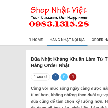
HOME
HÀNG NHẬT NỘI ĐỊA
ORDER H
Đũa Nhật Kháng Khuẩn Làm Từ T
Hàng Order Nhật
Chia sẻ
Cùng với mức sống ngày càng được nâng
tỉ mỉ hơn, không những theo đuổi sự vẹ
đũa cũng để tâm chọn kỹ lưỡng hơn. Hiệ
đa dạng về hoa văn, chất liệu. Làm th