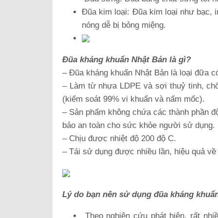
Đũa kim loại: Đũa kim loại như bạc, i
nóng dễ bị bỏng miệng.
Đũa kháng khuẩn Nhật Bản là gì?
– Đũa kháng khuẩn Nhật Bản là loại đữa c
– Làm từ nhựa LDPE và sợi thuỷ tinh, ch
(kiểm soát 99% vi khuẩn và nấm mốc).
– Sản phẩm không chứa các thành phần độ
bảo an toàn cho sức khỏe người sử dụng.
– Chịu được nhiệt độ 200 độ C.
– Tái sử dụng được nhiều lần, hiệu quả về 
Lý do bạn nên sử dụng đũa kháng khuẩ
Theo nghiên cứu phát hiện, rất nhi