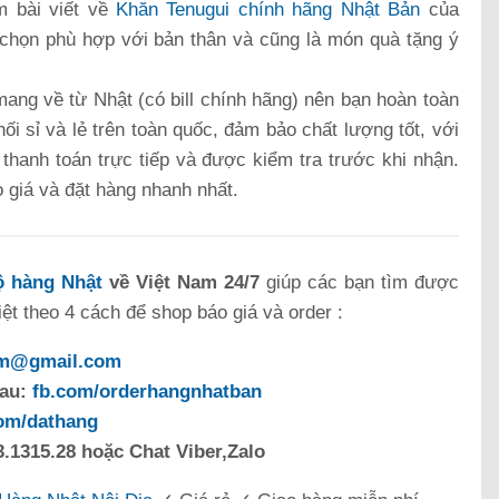
m bài viết về
Khăn Tenugui chính hãng Nhật Bản
của
chọn phù hợp với bản thân và cũng là món quà tặng ý
ang về từ Nhật (có bill chính hãng) nên bạn hoàn toàn
ối sỉ và lẻ trên toàn quốc, đảm bảo chất lượng tốt, với
, thanh toán trực tiếp và được kiểm tra trước khi nhận.
o giá và đặt hàng nhanh nhất.
 hàng Nhật
về Việt Nam 24/7
giúp các bạn tìm được
t theo 4 cách để shop báo giá và order :
om@gmail.com
sau:
fb.com/orderhangnhatban
com/dathang
.1315.28 hoặc Chat Viber,Zalo