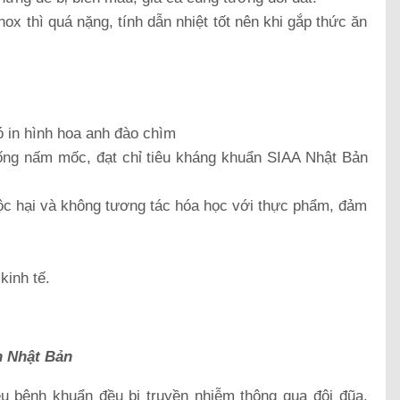
nox thì quá nặng, tính dẫn nhiệt tốt nên khi gắp thức ăn
ó in hình hoa anh đào chìm
ống nấm mốc, đạt chỉ tiêu kháng khuẩn SIAA Nhật Bản
c hại và không tương tác hóa học với thực phẩm, đảm
kinh tế.
n Nhật Bản
ều bệnh khuẩn đều bị truyền nhiễm thông qua đôi đũa.