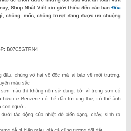
nay, Shop Nhật Việt xin giới thiệu đến các bạn
Đũa
gỉ, chống mốc, chống trượt đang được ưa chuộng
SP: B07C5GTRN4
g đầu, chúng vô hại vô độc mà lại bảo vệ môi trường,
nguyên màu sắc
sơn màu thì không nên sử dụng, bởi vì trong sơn có
h hữu cơ Benzene có thể dẫn tới ung thư, có thể ảnh
a con người.
dưới tác động của nhiệt dễ biến dạng, chảy, sinh ra
ưng dễ bị biến màu, giá cả cũng tương đối đắt.