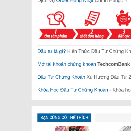
Dịch Vụ
Order Hàng Nhật
Chính Hãng : ✓
___________________________________
Đầu tư là gì?
Kiến Thức Đầu Tư Chứng Kh
Mở tài khoản chứng khoán
TechcomBan
Đầu Tư Chứng Khoán
Xu Hướng Đầu Tư 20
Khóa Học Đầu Tư Chứng Khoán
- Khóa họ
BẠN CŨNG CÓ THỂ THÍCH