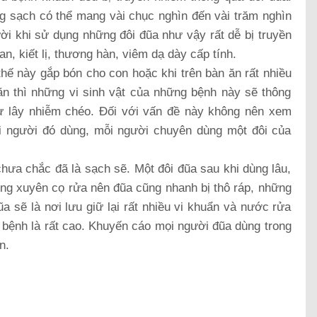
ng sạch có thể mang vài chục nghìn đến vài trăm nghìn
ời khi sử dụng những đôi đũa như vậy rất dễ bị truyền
n, kiết lị, thương hàn, viêm dạ dày cấp tính.
ế này gắp bón cho con hoặc khi trên bàn ăn rất nhiều
ăn thì những vi sinh vật của những bệnh này sẽ thông
ự lây nhiễm chéo. Đối với vấn đề này không nên xem
 ai người đó dùng, mỗi người chuyên dùng một đôi của
hưa chắc đã là sạch sẽ. Một đôi đũa sau khi dùng lâu,
ờng xuyên cọ rửa nên đũa cũng nhanh bị thô ráp, những
a sẽ là nơi lưu giữ lại rất nhiều vi khuẩn và nước rửa
 bệnh là rất cao. Khuyến cáo mọi người đũa dùng trong
n.