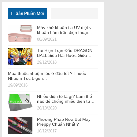
Sản Phẩm Mới
Máy khử khuẩn tia UV diệt vi
khuẩn bám trên điện thoại…
08/09/2021
Tái Hiện Trận Đấu DRAGON
BALL Siêu Hài Hước Giữa…
29/12/2018
Mua thuốc nhuộm tóc ở đâu tốt ? Thuốc
Nhuộm Tóc Bigen…
19/09/2016
Nhiễu điện từ là gì? Làm thế
nào để chống nhiễu điện từ…
26/10/2020
Phương Pháp Rửa Bút Máy
Preppy Chuẩn Nhất ?
10/12/2017