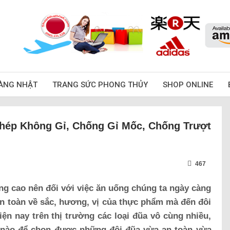
ÀNG NHẬT
TRANG SỨC PHONG THỦY
SHOP ONLINE
hép Không Gỉ, Chống Gỉ Mốc, Chống Trượt
467
 cao nên đối với việc ăn uống chúng ta ngày càng
n toàn về sắc, hương, vị của thực phẩm mà đến đôi
n nay trên thị trường các loại đũa vô cùng nhiều,
ế nào để chọn được những đôi đũa vừa an toàn vừa