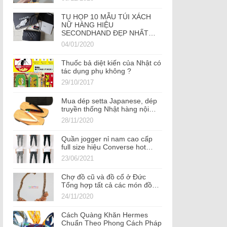
TỤ HỌP 10 MẪU TÚI XÁCH
NỮ HÀNG HIỆU
SECONDHAND ĐẸP NHẤT…
04/01/2020
Thuốc bả diệt kiến của Nhật có
tác dụng phụ không ?
29/10/2017
Mua dép setta Japanese, dép
truyền thống Nhật hàng nội…
28/11/2020
Quần jogger nỉ nam cao cấp
full size hiệu Converse hot…
23/06/2021
Chợ đồ cũ và đồ cổ ở Đức
Tổng hợp tất cả các món đồ…
24/11/2020
Cách Quàng Khăn Hermes
Chuẩn Theo Phong Cách Pháp