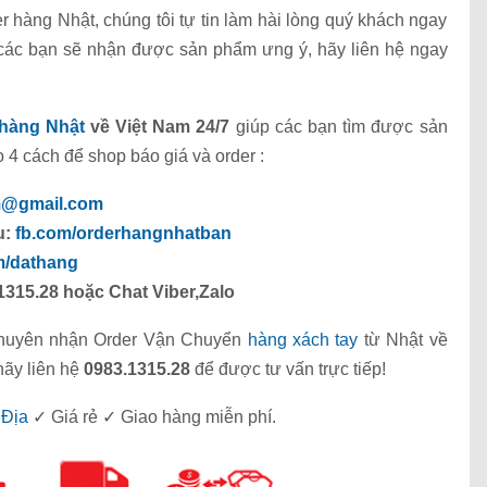
 hàng Nhật, chúng tôi tự tin làm hài lòng quý khách ngay
n các bạn sẽ nhận được sản phẩm ưng ý, hãy liên hệ ngay
hàng Nhật
về Việt Nam 24/7
giúp các bạn tìm được sản
 4 cách để shop báo giá và order :
m@gmail.com
u:
fb.com/orderhangnhatban
m/dathang
1315.28 hoặc Chat Viber,Zalo
uyên nhận Order Vận Chuyển
hàng xách tay
từ Nhật về
hãy liên hệ
0983.1315.28
để được tư vấn trực tiếp!
 Địa
✓ Giá rẻ ✓ Giao hàng miễn phí.