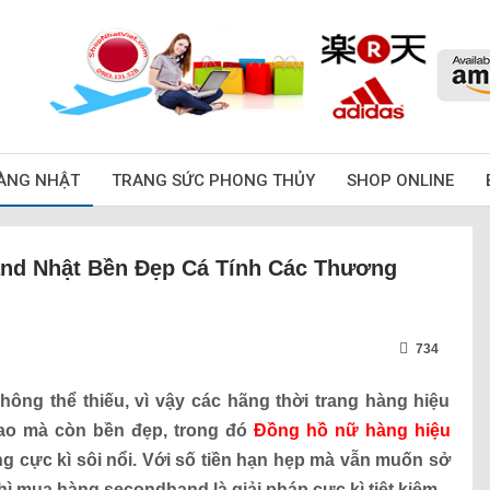
ÀNG NHẬT
TRANG SỨC PHONG THỦY
SHOP ONLINE
nd Nhật Bền Đẹp Cá Tính Các Thương
734
hông thể thiếu, vì vậy các hãng thời trang hàng hiệu
cao mà còn bền đẹp, trong đó
Đồng hồ nữ hàng hiệu
g cực kì sôi nổi. Với số tiền hạn hẹp mà vẫn muốn sở
ì mua hàng secondhand là giải pháp cực kì tiệt kiệm.