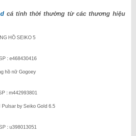
nd
cá tính thời thường từ các thương hiệu
NG HỒ SEIKO 5
SP : e468430416
g hồ nữ Gogoey
SP : m442993801
Pulsar by Seiko Gold 6.5
SP : u398013051