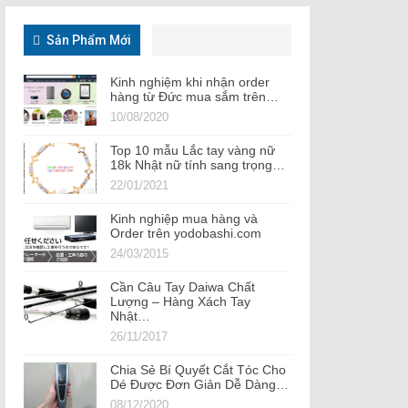
Sản Phẩm Mới
Kinh nghiệm khi nhận order
hàng từ Đức mua sắm trên…
10/08/2020
Top 10 mẫu Lắc tay vàng nữ
18k Nhật nữ tính sang trọng…
22/01/2021
Kinh nghiệp mua hàng và
Order trên yodobashi.com
24/03/2015
Cần Câu Tay Daiwa Chất
Lượng – Hàng Xách Tay
Nhật…
26/11/2017
Chia Sẻ Bí Quyết Cắt Tóc Cho
Dé Được Đơn Giản Dễ Dàng…
08/12/2020