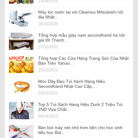
23/09/2019
Máy lọc nước tại vòi Cleansui Mitsubishi nội
địa Nhật…
28/10/2020
Tổng hợp mẫu giày nam secondhand hà nội
giá tốt Thanh…
27/10/2020
Tổng hợp Các Cửa Hàng Trang Sức Của Nhật
Bản Trên Yahoo…
25/03/2021
Móc Dây Đeo Túi Xách Hàng Hiệu
Secondhand Nhật Cao Cấp,…
23/03/2021
Top 5 Túi Xách Hàng Hiệu Dưới 2 Triệu Túi
2ND Vừa Chất…
04/04/2023
Bán bút máy nét nhỏ trơn bền cho học sinh
tiểu học Bút…