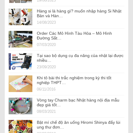
19/08/2023
Hàng si là hàng gì? muốn nhập hàng Si Nhật
Bản và Hàn…
14/08/2023
Order Các Mô Hình Tàu Hỏa – Mô Hình
Đường Sắt…
07/03/2020
Tại sao bộ dụng cụ đa năng của nhật lại được
nhiều…
23/09/2020
Khi tô bài thi trắc nghiệm trong kỳ thi tốt
nghiệp THPT…
06/11/2016
Vòng tay Charm bạc Nhật hàng nội địa mẫu
đẹp giá tốt…
08/03/2021
Bật mí chế độ ăn uống Hiromi Shinya đẩy lùi
ung thư đơn…