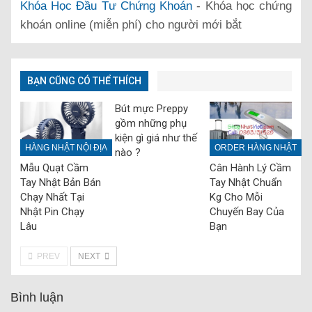
Khóa Học Đầu Tư Chứng Khoán
- Khóa học chứng
khoán online (miễn phí) cho người mới bắt
BẠN CŨNG CÓ THỂ THÍCH
Bút mực Preppy
gồm những phụ
kiện gì giá như thế
HÀNG NHẬT NỘI ĐỊA
ORDER HÀNG NHẬT
nào ?
Mẫu Quạt Cầm
Cân Hành Lý Cầm
Tay Nhật Bản Bán
Tay Nhật Chuẩn
Chạy Nhất Tại
Kg Cho Mỗi
Nhật Pin Chạy
Chuyến Bay Của
Lâu
Bạn
PREV
NEXT
Bình luận