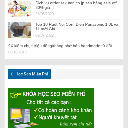
Dịch vụ order rakuten.co.jp săn hàng sale off
30% giá…
26/06/2020
Top 10 Ruột Nồi Cơm Điện Panasonic 1,8L và
1L mới Giá…
09/07/2022
9X kiếm chục triệu đồng/tháng nhờ bán handmade từ đất…
08/10/2015
Học Seo Miễn Phí