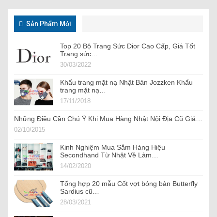
Sản Phẩm Mới
Top 20 Bộ Trang Sức Dior Cao Cấp, Giá Tốt
Trang sức…
30/03/2022
Khẩu trang mặt nạ Nhật Bản Jozzken Khẩu
trang mặt nạ…
17/11/2018
Những Điều Cần Chú Ý Khi Mua Hàng Nhật Nội Địa Cũ Giá…
02/10/2015
Kinh Nghiệm Mua Sắm Hàng Hiệu
Secondhand Từ Nhật Về Làm…
14/02/2020
Tổng hợp 20 mẫu Cốt vợt bóng bàn Butterfly
Sardius cũ…
28/03/2021