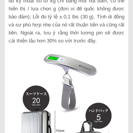
đo kỹ thuật số từ kg chỉ bằng một nút bấm, có thể
hiển thị / lựa chọn g (đơn vị đế quốc không được
bảo đảm);
Lỗi đo tỷ lệ ± 0,1 lbs (30 g). Tính di động
và sự phù hợp nhẹ của nó rất thuận tiện và cũng rất
bền. Ngoài ra, lưu ý rằng thời lượng pin sẽ được
cải thiện lâu hơn 30% so với trước đây.