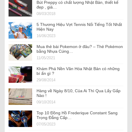
Bút Preppy có chất lượng Nhật Bản, thiết kế
đẹp , giá…
08/03/2018
5 Thương Hiệu Vợt Tennis Nổi Tiếng Tốt Nhất
Hiện Nay
16/06/2023
Mua thẻ bài Pokemon ở đâu? – Thẻ Pokémon
bằng Nhựa Cứng…
11/05/2021
Khám Phá Nền Văn Hóa Nhật Bản có những
bí ẩn gì ?
29/08/2014
Hàng về Ngày 8/10, Của Ai Thì Qua Lấy Gấp
Nào !
09/10/2014
Top 10 Đồng Hồ Frederique Constant Sang
Trọng Đẳng Cấp…
07/05/2023