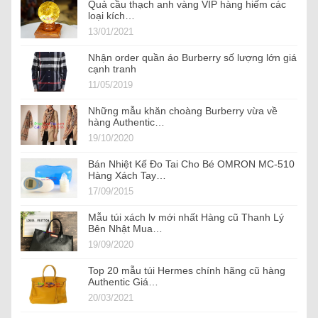
Quả cầu thạch anh vàng VIP hàng hiếm các
loại kích…
13/01/2021
Nhận order quần áo Burberry số lượng lớn giá
cạnh tranh
11/05/2019
Những mẫu khăn choàng Burberry vừa về
hàng Authentic…
19/10/2020
Bán Nhiệt Kế Đo Tai Cho Bé OMRON MC-510
Hàng Xách Tay…
17/09/2015
Mẫu túi xách lv mới nhất Hàng cũ Thanh Lý
Bên Nhật Mua…
19/09/2020
Top 20 mẫu túi Hermes chính hãng cũ hàng
Authentic Giá…
20/03/2021