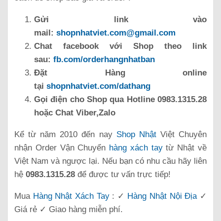
Gửi link vào
mail:
shopnhatviet.com@gmail.com
Chat facebook với Shop theo link
sau:
fb.com/orderhangnhatban
Đặt Hàng online
tại
shopnhatviet.com/dathang
Gọi điện cho Shop qua Hotline 0983.1315.28
hoặc Chat Viber,Zalo
Kể từ năm 2010 đến nay
Shop Nhật
Việt Chuyên
nhận Order Vận Chuyển
hàng xách tay
từ Nhật về
Việt Nam và ngược lại. Nếu bạn có nhu cầu hãy liên
hệ
0983.1315.28
để được tư vấn trực tiếp!
Mua
Hàng Nhật Xách Tay
: ✓
Hàng Nhật Nội Địa
✓
Giá rẻ ✓ Giao hàng miễn phí.