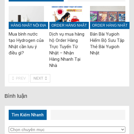
HÀNG NHẬT NỘI ĐỊA
ORDER HÀNG NHẬT
ORDER HÀNG NHẬT
Mua bình nước
Dịch vụ mua hàng
Bán Bài Yugioh
tạo Hydrogen của
hộ Order Hàng
Hiếm Bộ Sưu Tập
Nhật cần lưu ý
Trực Tuyến Từ
Thẻ Bài Yugioh
điều gì?
Nhật – Nhận
Nhật
Hàng Nhanh Tại
Nhà‎
PREV
NEXT
Bình luận
Tìm Kiếm Nhanh
Tìm