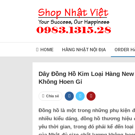
HOME
HÀNG NHẬT NỘI ĐỊA
ORDER H
Dây Đồng Hồ Kim Loại Hàng New
Không Hoen Gỉ
Chia sẻ
Đồng hồ là một trong những phụ kiện đư
nhiều kiểu dáng, đồng hồ thương hiệu 
yêu thời gian, trong đó phải kể đến loạ
của Nhật đủ size chất lượng không hoen