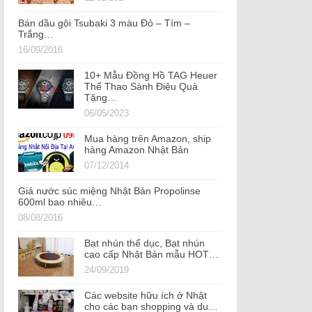
Bán dầu gội Tsubaki 3 màu Đỏ – Tím –
Trắng…
16/09/2016
10+ Mẫu Đồng Hồ TAG Heuer
Thể Thao Sành Điệu Quà
Tặng…
06/05/2023
Mua hàng trên Amazon, ship
hàng Amazon Nhật Bản
07/12/2014
Giá nước súc miệng Nhật Bản Propolinse
600ml bao nhiêu…
08/08/2016
Bạt nhún thể dục, Bạt nhún
cao cấp Nhật Bản mẫu HOT…
24/09/2019
Các website hữu ích ở Nhật
cho các bạn shopping và du…