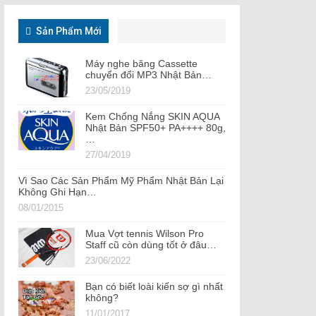
Sản Phẩm Mới
Máy nghe băng Cassette
chuyển đổi MP3 Nhật Bản…
23/05/2019
Kem Chống Nắng SKIN AQUA
Nhật Bản SPF50+ PA++++ 80g,
…
27/04/2019
Vì Sao Các Sản Phẩm Mỹ Phẩm Nhật Bản Lại
Không Ghi Hạn…
08/01/2015
Mua Vợt tennis Wilson Pro
Staff cũ còn dùng tốt ở đâu…
23/06/2022
Bạn có biết loài kiến sợ gì nhất
không?
11/01/2017