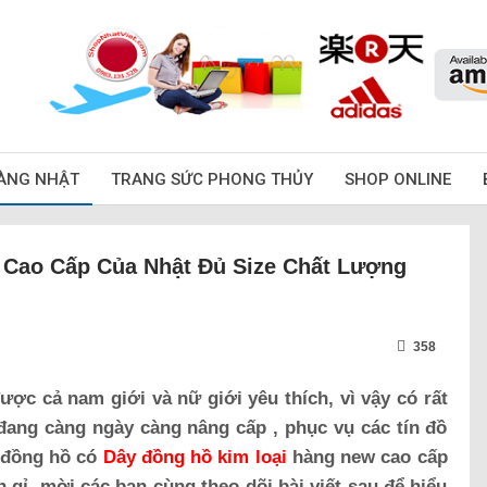
ÀNG NHẬT
TRANG SỨC PHONG THỦY
SHOP ONLINE
 Cao Cấp Của Nhật Đủ Size Chất Lượng
358
ợc cả nam giới và nữ giới yêu thích, vì vậy có rất
đang càng ngày càng nâng cấp , phục vụ các tín đồ
i đồng hồ có
Dây đồng hồ kim loại
hàng new cao cấp
 gỉ, mời các bạn cùng theo dõi bài viết sau để hiểu