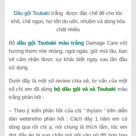
Dầu gội Tsubaki
trắng được đặc chế để cho tóc
khô, chẻ ngọn, hư tổn do uốn, nhuộm và dùng hóa
chất nhiều
Bộ
dầu gội Tsubaki màu trắng
Damage Care với
hương thơm nhẹ nhàng, ngọt ngào, giữ mùi lâu, bạn
sẽ cảm nhận được sự khác biệt ngay sau lần đầu
sử dụng.
Dưới đây là một số review chia sẻ, tư vấn của một
số chị em đã dùng
bộ dầu gội và xả Tsubaki
màu
trắng phản hổi :
– Theo ý kiến phản hồi của chị ‘ thylam ‘ trên diễn
đàn webtretho phản hổi : Cách đây 1 năm em có
dùng qua rồi chị ạ, nói chung là thích lắm, tóc em
đợt đấy ép bị sun chân mà gội vào nó đỡ hơn bao