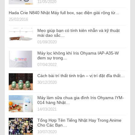
11/05/2020
Hada Crie N840 Nhật Máy full box, sạc điện giải rộng từ…
25/02/2016
Mẹo giúp bạn có tính kiên nhẫn và kỹ thuật
mài dao sắc…
01/09/2020
Máy lọc không khí Iris Ohyama IAP-A35-W
đem sự trong…
07/04/2022
Cách bài trí thất tinh trận – vị trí đặt đĩa thất…
30/12/2020
Máy làm sữa chua gia đình Iris Ohyama IYM-
014 hàng Nhật…
14/03/2021
Tổng Hợp Tên Tiếng Nhật Hay Trong Anime
Cho Các Bạn…
10/07/2020