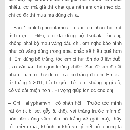
nhiêu, cơ mà giá thì chát quá nên em chả theo đc,
chị có đk thì mua mà dùng chị ạ.
– Bạn ‘ pink.hippopotamus ‘ cũng có phản hồi rất
tích cực : HiHi, em đã dùng bộ Tsubaki rồi chị,
không phải bộ màu vàng đâu chị, em nghe bảo hình
như bộ vàng dùng trong spa, chắc sẽ hiệu quả hơn
ít. Em dùng bộ trắng, tóc em bị hư tổn do 3 lần duỗi
, xơ xác và chẻ ngọn khủng khiếp. Sau đó em đi cắt
phần chân tóc hư đi, rồi xài bộ trắng đó chị. Em xài
từ tháng 5.2011, tới bi giờ. Tóc em không bị gì cả,
có vẻ cải thiện hơn . Hi vọng giúp ích đc cho chị
– Chị ‘ ellyphamvn ‘ có phản hồi : Trước tóc mình
rất ổn (k bị sơ, gẫy & khô), vài tháng trước mình đi
uốn nên cũng sắm nên bộ trắng về (gội, xả), thấy
tóc mềm mại, khônh bị khô sơ gì hết nói chung là