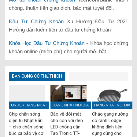
chóng, thuận tiện giao dịch, bảo mật tuyệt đối.
Đầu Tư Chứng Khoán
Xu Hướng Đầu Tư 2021
Hướng dẫn kiếm tiền từ đầu tư chứng khoán
Khóa Học Đầu Tư Chứng Khoán
- Khóa học chứng
khoán online (miễn phí) cho người mới bắt
BẠN CŨNG CÓ THỂ THÍCH
ORDER HÀNG NHẬT
HÀNG NHẬT NỘI ĐỊA
HÀNG NHẬT NỘI ĐỊA
Chip chắn sóng
Bảo vệ đôi mắt
Chảo gang nướng
điện từ Nhật Bản
cho con với đèn
có rãnh Lodge
– chip chắn sóng
LED chống cận
không dính tiện
bức xạ bảo vệ cơ
Tao Tronic TT-
dụng dùng cho