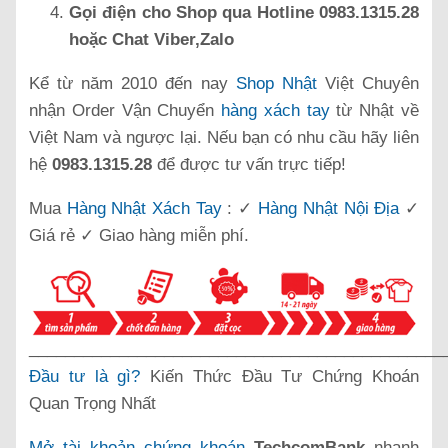
Gọi điện cho Shop qua Hotline 0983.1315.28
hoặc Chat Viber,Zalo
Kể từ năm 2010 đến nay
Shop Nhật
Việt Chuyên
nhận Order Vận Chuyển
hàng xách tay
từ Nhật về
Việt Nam và ngược lại. Nếu bạn có nhu cầu hãy liên
hệ
0983.1315.28
để được tư vấn trực tiếp!
Mua
Hàng Nhật Xách Tay
: ✓
Hàng Nhật Nội Địa
✓
Giá rẻ ✓ Giao hàng miễn phí.
______________________________________________
Đầu tư là gì?
Kiến Thức Đầu Tư Chứng Khoán
Quan Trọng Nhất
Mở tài khoản chứng khoán
TechcomBank
nhanh