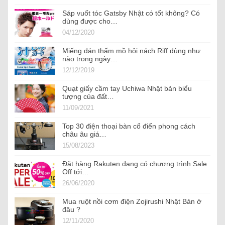
Sáp vuốt tóc Gatsby Nhật có tốt không? Có
dùng được cho…
04/12/2020
Miếng dán thấm mồ hôi nách Riff dùng như
nào trong ngày…
12/12/2019
Quạt giấy cầm tay Uchiwa Nhật bản biểu
tượng của đất…
11/09/2021
Top 30 điện thoại bàn cổ điển phong cách
châu âu giá…
15/08/2023
Đặt hàng Rakuten đang có chương trình Sale
Off tới…
26/06/2020
Mua ruột nồi cơm điện Zojirushi Nhật Bản ở
đâu ?
12/11/2020