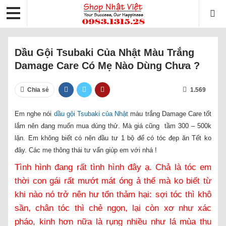
Dầu Gội Tsubaki Của Nhật Màu Trắng
Damage Care Có Mẹ Nào Dùng Chưa ?
Chia sẻ
1.569
Em nghe nói
dầu gội Tsubaki của Nhật
màu trắng Damage Care tốt
lắm nên đang muốn mua dùng thử. Mà giá cũng tầm 300 – 500k
lận. Em không biết có nên đầu tư 1 bộ để có tóc đẹp ăn Tết ko
đây. Các mẹ thông thái tư vấn giúp em với nhá !
Tình hình đang rất tình hình đây ạ. Chả là tóc em
thời con gái rất mướt mát óng ả thế mà ko biết từ
khi nào nó trở nên hư tổn thảm hại: sợi tóc thì khô
sần, chân tóc thì chẻ ngọn, lại còn xơ như xác
pháo, kinh hơn nữa là rụng nhiều như lá mùa thu