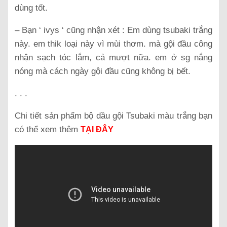
dùng tốt.
– Bạn ‘ ivys ‘ cũng nhận xét : Em dùng tsubaki trắng
này. em thik loại này vì mùi thơm. mà gội đầu công
nhận sạch tóc lắm, cả mượt nữa. em ở sg nắng
nóng mà cách ngày gội đầu cũng không bị bết.
. . .
Chi tiết sản phẩm bộ dầu gội Tsubaki màu trắng bạn
có thể xem thêm
TẠI ĐÂY