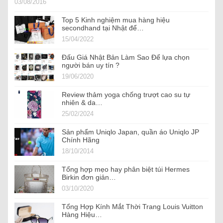
03/08/2016
Top 5 Kinh nghiệm mua hàng hiệu
secondhand tại Nhật để…
15/04/2022
Đấu Giá Nhật Bản Làm Sao Để lựa chọn
người bán uy tín ?
19/06/2020
Review thảm yoga chống trượt cao su tự
nhiên & da…
25/02/2024
Sản phẩm Uniqlo Japan, quần áo Uniqlo JP
Chính Hãng
18/10/2014
Tổng hợp mẹo hay phân biệt túi Hermes
Birkin đơn giản…
03/10/2020
Tổng Hợp Kính Mắt Thời Trang Louis Vuitton
Hàng Hiệu…