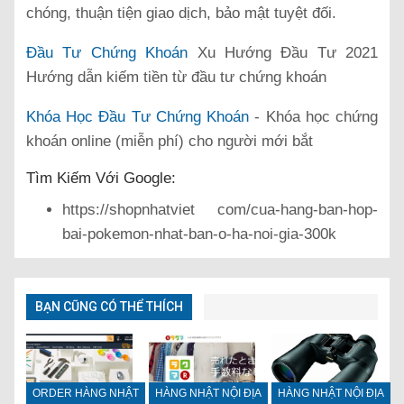
chóng, thuận tiện giao dịch, bảo mật tuyệt đối.
Đầu Tư Chứng Khoán
Xu Hướng Đầu Tư 2021
Hướng dẫn kiếm tiền từ đầu tư chứng khoán
Khóa Học Đầu Tư Chứng Khoán
- Khóa học chứng
khoán online (miễn phí) cho người mới bắt
Tìm Kiếm Với Google:
https://shopnhatviet com/cua-hang-ban-hop-
bai-pokemon-nhat-ban-o-ha-noi-gia-300k
BẠN CŨNG CÓ THỂ THÍCH
ORDER HÀNG NHẬT
HÀNG NHẬT NỘI ĐỊA
HÀNG NHẬT NỘI ĐỊA