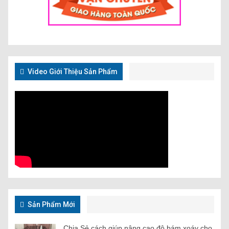
Video Giới Thiệu Sản Phẩm
Sản Phẩm Mới
Chia Sẻ cách giúp nâng cao độ bám xoáy cho