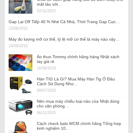
mặt tàu với…
02/11/2023
Gap Lại Off Tiếp 40 % Nhé Cả Nhà, Thời Trang Gap Cực…
23/06/2015
Máy đo lượng mỡ cơ thể, tỷ lệ mỡ cơ thể là máy nào vậy…
24/09/2016
Áo thun Tommy chính hãng hàng Nhật xách
tay giá rẻ
16/09/2019
Hàn TIG Là Gì? Mua Máy Hàn Tig Ở Đâu
Cách Sử Dụng Như…
09/07/2020
Nên mua máy chiếu loại nào của Nhật dùng
cho văn phòng…
06/11/2020
Cách check balo MCM chính hãng Tổng hợp
kinh nghiệm 10…