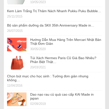
10/05/2023
Kem Làm Trắng Trị Thâm Nách Nhanh Pukku Puku Bubble…
25/11/2015
Bộ sản phẩm dưỡng da SKII 35th Anniversary Made in…
26/07/2015
Hướng Dẫn Mua Hàng Trên Mercari Nhật Bản
Thật Đơn Giản
30/05/2020
Túi Xách Hermes Paris Cũ Giá Bao Nhiêu?
Phân Biệt Thật…
20/03/2021
Chọn bút mực cho học sinh : Tưởng đơn giản nhưng
không…
11/04/2016
Dao nạo rau củ quả cao cấp KAI Made in
japan
02/09/2019