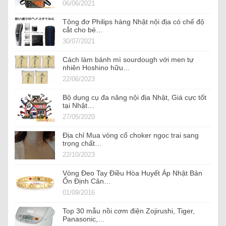
06/06/2021
Tông đơ Philips hàng Nhật nội địa có chế độ
cắt cho bé…
30/07/2021
Cách làm bánh mì sourdough với men tự
nhiên Hoshino hữu…
22/06/2023
Bộ dụng cụ đa năng nội địa Nhật, Giá cực tốt
tại Nhật…
27/05/2020
Địa chỉ Mua vòng cổ choker ngọc trai sang
trọng chất…
22/10/2023
Vòng Đeo Tay Điều Hòa Huyết Áp Nhật Bản
Ổn Định Cân…
01/09/2016
Top 30 mẫu nồi cơm điện Zojirushi, Tiger,
Panasonic,…