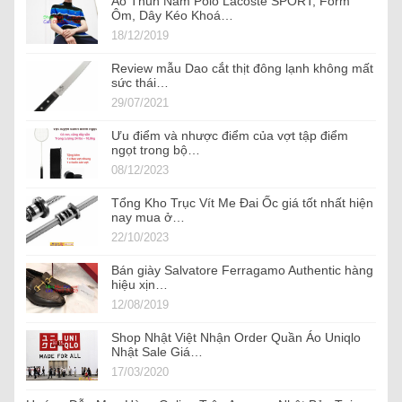
Áo Thun Nam Polo Lacoste SPORT, Form
Ôm, Dây Kéo Khoá…
18/12/2019
Review mẫu Dao cắt thịt đông lạnh không mất
sức thái…
29/07/2021
Ưu điểm và nhược điểm của vợt tập điểm
ngọt trong bộ…
08/12/2023
Tổng Kho Trục Vít Me Đai Ốc giá tốt nhất hiện
nay mua ở…
22/10/2023
Bán giày Salvatore Ferragamo Authentic hàng
hiệu xịn…
12/08/2019
Shop Nhật Việt Nhận Order Quần Áo Uniqlo
Nhật Sale Giá…
17/03/2020