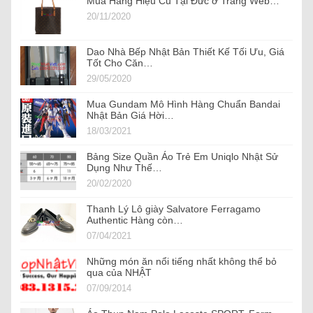
Mua Hàng Hiệu Cũ Tại Đức ở Trang Web…
20/11/2020
Dao Nhà Bếp Nhật Bản Thiết Kế Tối Ưu, Giá
Tốt Cho Căn…
29/05/2020
Mua Gundam Mô Hình Hàng Chuẩn Bandai
Nhật Bản Giá Hời…
18/03/2021
Bảng Size Quần Áo Trẻ Em Uniqlo Nhật Sử
Dụng Như Thế…
20/02/2020
Thanh Lý Lô giày Salvatore Ferragamo
Authentic Hàng còn…
07/04/2021
Những món ăn nổi tiếng nhất không thể bỏ
qua của NHẬT
07/09/2014