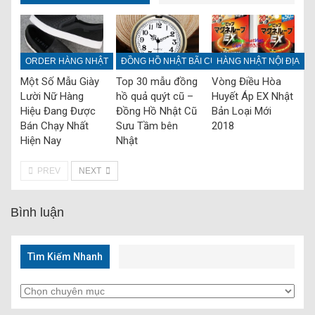
ORDER HÀNG NHẬT
ĐỒNG HỒ NHẬT BÃI CŨ
HÀNG NHẬT NỘI ĐỊA
Một Số Mẫu Giày
Top 30 mẫu đồng
Vòng Điều Hòa
Lười Nữ Hàng
hồ quả quýt cũ –
Huyết Áp EX Nhật
Hiệu Đang Được
Đồng Hồ Nhật Cũ
Bản Loại Mới
Bán Chạy Nhất
Sưu Tầm bên
2018
Hiện Nay
Nhật
PREV
NEXT
Bình luận
Tìm Kiếm Nhanh
Tìm
Kiếm