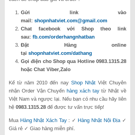
Gửi link vào
mail:
shopnhatviet.com@gmail.com
Chat facebook với Shop theo link
sau:
fb.com/orderhangnhatban
Đặt Hàng online
tại
shopnhatviet.com/dathang
Gọi điện cho Shop qua Hotline 0983.1315.28
hoặc Chat Viber,Zalo
Kể từ năm 2010 đến nay
Shop Nhật
Việt Chuyên
nhận Order Vận Chuyển
hàng xách tay
từ Nhật về
Việt Nam và ngược lại. Nếu bạn có nhu cầu hãy liên
hệ
0983.1315.28
để được tư vấn trực tiếp!
Mua
Hàng Nhật Xách Tay
: ✓
Hàng Nhật Nội Địa
✓
Giá rẻ ✓ Giao hàng miễn phí.