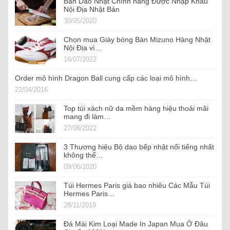
Bán Dao Nhật Chính hãng Được Nhập Khẩu
Nội Địa Nhật Bản
30/05/2020
Chọn mua Giày bóng Bàn Mizuno Hàng Nhật
Nội Địa vì…
16/07/2022
Order mô hình Dragon Ball cung cấp các loại mô hình…
22/04/2016
Top túi xách nữ da mềm hàng hiệu thoải mãi
mang đi làm…
27/06/2022
3 Thương hiệu Bộ dao bếp nhật nổi tiếng nhất
không thể…
09/06/2020
Túi Hermes Paris giá bao nhiêu Các Mẫu Túi
Hermes Paris…
28/11/2019
Đá Mài Kim Loại Made In Japan Mua Ở Đâu