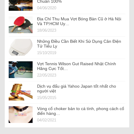
Chuẩn 100%
04/06/2020
Địa Chỉ Thu Mua Vợt Bóng Bàn Cũ ở Hà Nội
Và TP.HCM Uy…
18/06/2023
Những Điều Cần Biết Khi Sử Dụng Cân Điện
Tử Tiểu Ly
15/10/2019
Vợt Tennis Wilson Gut Raised Nhật Chính
Hãng Cực Tốt…
22/05/2023
Dịch vụ đấu giá Yahoo Japan tốt nhất cho
người việt
15/05/2015
Vòng cổ choker bản to cá tính, phong cách cổ
điển hàng…
04/02/2021