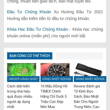
chóng, thuận tiện giao dịch, bảo mật tuyệt đối.
Đầu Tư Chứng Khoán
Xu Hướng Đầu Tư 2021
Hướng dẫn kiếm tiền từ đầu tư chứng khoán
Khóa Học Đầu Tư Chứng Khoán
- Khóa học chứng
khoán online (miễn phí) cho người mới bắt
BẠN CŨNG CÓ THỂ THÍCH
ORDER HÀNG NHẬT
HÀNG NHẬT NỘI ĐỊA
HÀNG NHẬT NỘI ĐỊA
Cách diệt kiến
10 Mẫu Đồng Hồ
Review đánh giá
trong nhà hiệu
TIMEX Chính
10 Kính Đọc
quả được nhiều
Hãng Chỉ Dưới 5
Sách, Báo Nhật
người áp dụng
Triệu Cực Đẹp
Bản Cho Người
nhất
Nên Mua
Trung Niên, Cao