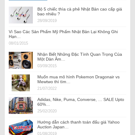
Bộ 5 chiếc thìa cà phê Nhật Bản cao cấp giá
bao nhiêu ?
28/09/2019
Vì Sao Các Sản Phẩm Mỹ Phẩm Nhật Bản Lại Không Ghi
Hạn…
08/01/2015
Nhận Biết Những Đặc Tính Quan Trọng Của
Một Dàn Âm…
03/09/2015
Muốn mua mô hình Pokemon Dragonair vs
Mewtwo thì tìm…
21/07/2022
Adidas, Nike, Puma, Converse, … SALE Upto
60%…
25/02/2020
Hướng dẫn cách thanh toán đấu giá Yahoo
Auction Japan…
01/08/2019