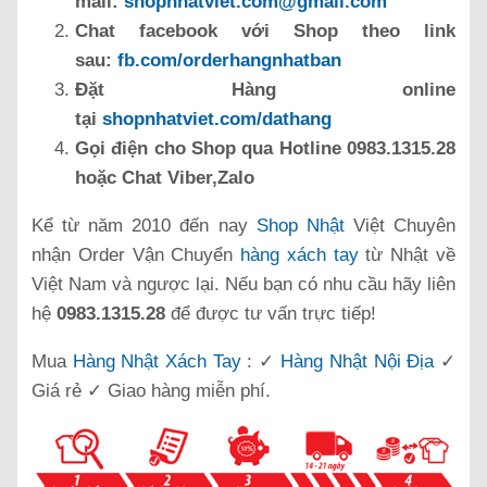
mail:
shopnhatviet.com@gmail.com
Chat facebook với Shop theo link
sau:
fb.com/orderhangnhatban
Đặt Hàng online
tại
shopnhatviet.com/dathang
Gọi điện cho Shop qua Hotline 0983.1315.28
hoặc Chat Viber,Zalo
Kể từ năm 2010 đến nay
Shop Nhật
Việt Chuyên
nhận Order Vận Chuyển
hàng xách tay
từ Nhật về
Việt Nam và ngược lại. Nếu bạn có nhu cầu hãy liên
hệ
0983.1315.28
để được tư vấn trực tiếp!
Mua
Hàng Nhật Xách Tay
: ✓
Hàng Nhật Nội Địa
✓
Giá rẻ ✓ Giao hàng miễn phí.