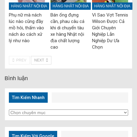
HÀNG NHẬT NỘI ĐỊA
HÀNG NHẬT NỘI ĐỊA
HÀNG NHẬT NỘI ĐỊA
Phụ nữ mà nách
Bán ống đựng
Vì Sao Vợt Tennis
lúc nào cũng đầy
cần, phau câu cá
Wilson Được Cả
mồ hôi, thấm vào
khi di chuyển tàu
Giới Chuyên
nách áo cách xử
xe hàng Nhật nội
Nghiệp Lẫn
lý như nào
địa chất lượng
Nghiệp Dư Ưa
cao
Chọn
PREV
NEXT
Bình luận
Tìm Kiếm Nhanh
Tìm
Kiếm
Nhanh
Tìm Kiếm Với Google