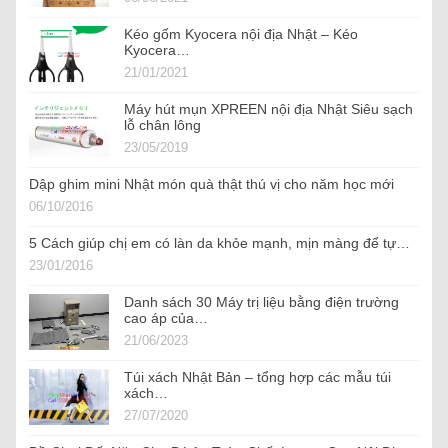
Kéo gốm Kyocera nội địa Nhật – Kéo
Kyocera…
21/01/2021
Máy hút mụn XPREEN nội địa Nhật Siêu sạch
lỗ chân lông
23/05/2019
Dập ghim mini Nhật món quà thật thú vị cho năm học mới
06/10/2016
5 Cách giúp chị em có làn da khỏe mạnh, mịn màng để tự…
23/01/2016
Danh sách 30 Máy trị liệu bằng điện trường
cao áp của…
21/06/2023
Túi xách Nhật Bản – tổng hợp các mẫu túi
xách…
27/07/2020