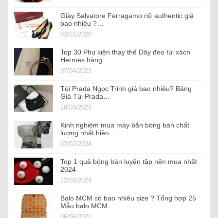
Giày Salvatore Ferragamo nữ authentic giá
bao nhiêu ?…
03/01/2020
Top 30 Phụ kiện thay thế Dây đeo túi xách
Hermes hàng…
07/04/2023
Túi Prada Ngọc Trinh giá bao nhiêu? Bảng
Giá Túi Prada…
28/03/2022
Kinh nghiệm mua máy bắn bóng bàn chất
lượng nhất hiện…
07/02/2024
Top 1 quả bóng bàn luyện tập nên mua nhất
2024
22/02/2024
Balo MCM có bao nhiêu size ? Tổng hợp 25
Mẫu balo MCM…
06/06/2021