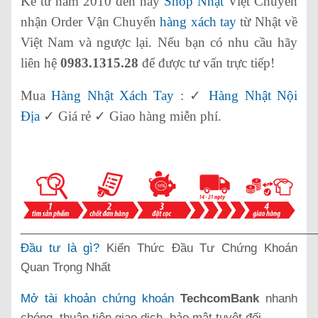
Kể từ năm 2010 đến nay
Shop Nhật
Việt Chuyên
nhận Order Vận Chuyển
hàng xách tay
từ Nhật về
Việt Nam và ngược lại. Nếu bạn có nhu cầu hãy
liên hệ
0983.1315.28
để được tư vấn trực tiếp!
Mua
Hàng Nhật Xách Tay
: ✓
Hàng Nhật Nội
Địa
✓ Giá rẻ ✓ Giao hàng miễn phí.
______________________________________________
Đầu tư là gì?
Kiến Thức Đầu Tư Chứng Khoán
Quan Trọng Nhất
Mở tài khoản chứng khoán
TechcomBank
nhanh
chóng, thuận tiện giao dịch, bảo mật tuyệt đối.