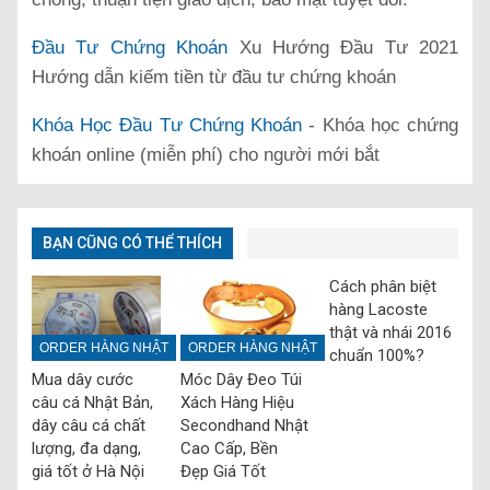
Đầu Tư Chứng Khoán
Xu Hướng Đầu Tư 2021
Hướng dẫn kiếm tiền từ đầu tư chứng khoán
Khóa Học Đầu Tư Chứng Khoán
- Khóa học chứng
khoán online (miễn phí) cho người mới bắt
BẠN CŨNG CÓ THỂ THÍCH
Cách phân biệt
hàng Lacoste
thật và nhái 2016
ORDER HÀNG NHẬT
ORDER HÀNG NHẬT
chuẩn 100%?
Mua dây cước
Móc Dây Đeo Túi
câu cá Nhật Bản,
Xách Hàng Hiệu
dây câu cá chất
Secondhand Nhật
lượng, đa dạng,
Cao Cấp, Bền
giá tốt ở Hà Nội
Đẹp Giá Tốt