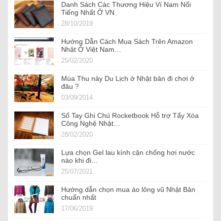
Danh Sách Các Thương Hiệu Ví Nam Nổi
Tiếng Nhất Ở VN
28/10/2019
Hướng Dẫn Cách Mua Sách Trên Amazon
Nhật Ở Việt Nam…
25/02/2020
Mùa Thu này Du Lịch ở Nhật bản đi chơi ở
đâu ?
03/09/2014
Sổ Tay Ghi Chú Rocketbook Hỗ trợ Tẩy Xóa
Công Nghệ Nhật…
28/02/2020
Lựa chọn Gel lau kính cận chống hơi nước
nào khi đi…
25/07/2021
Hướng dẫn chọn mua áo lông vũ Nhật Bản
chuẩn nhất
17/06/2019