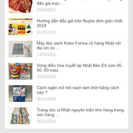
đấu giá trực…
25/04/2021
Hướng dẫn đấu giá trên Buyee đơn giản nhất
2019
11/05/2019
Máy đọc sách Kobo Forma cũ hàng Nhật nội
địa xịn xò…
13/03/2021
Vòng điều hòa huyết áp Nhật Bản EX size 45,
50, 60 màu…
31/03/2018
Cách ngăn mồ hôi nách tạm thời bằng cách
nào ?
05/12/2019
Trang sức si Nhật nguyên kiện kho hàng trang
sức hàng…
06/11/2020