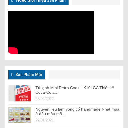
Video Giới Thiệu Sản Phẩm
Sản Phẩm Mới
Tủ lạnh Mini Retro Cooluli K10LGA Thiết kế
Coca-Cola…
25/04/2022
Nguyên liệu làm vòng cổ handmade Nhật mua
ở đâu mẫu mã…
29/01/2021