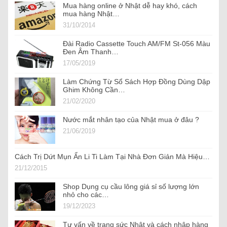
Mua hàng online ở Nhật dễ hay khó, cách
mua hàng Nhật…
31/10/2014
Đài Radio Cassette Touch AM/FM St-056 Màu
Đen Âm Thanh…
17/05/2019
Làm Chứng Từ Sổ Sách Hợp Đồng Dùng Dập
Ghim Không Cần…
21/02/2020
Nước mắt nhân tạo của Nhật mua ở đâu ?
21/06/2019
Cách Trị Dứt Mụn Ẩn Li Ti Làm Tại Nhà Đơn Giản Mà Hiệu…
21/12/2015
Shop Dụng cụ cầu lông giá sỉ số lượng lớn
nhỏ cho các…
19/12/2023
Tư vấn về trang sức Nhật và cách nhập hàng