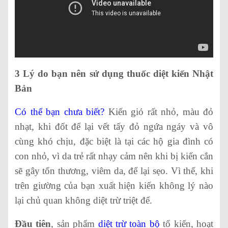
3 Lý do bạn nên sử dụng thuốc diệt kiến Nhật
Bản
Có thể bạn chưa biết?
Kiến gió rất nhỏ, màu đỏ
nhạt, khi đốt để lại vết tấy đỏ ngứa ngáy và vô
cùng khó chịu, đặc biệt là tại các hộ gia đình có
con nhỏ, vì da trẻ rất nhạy cảm nên khi bị kiến cắn
sẽ gây tổn thương, viêm da, để lại sẹo. Vì thế, khi
trên giường của bạn xuất hiện kiến không lý nào
lại chủ quan không diệt trừ triệt để.
Đầu tiên
, sản phẩm
diệt trừ toàn bộ
tổ kiến, hoạt