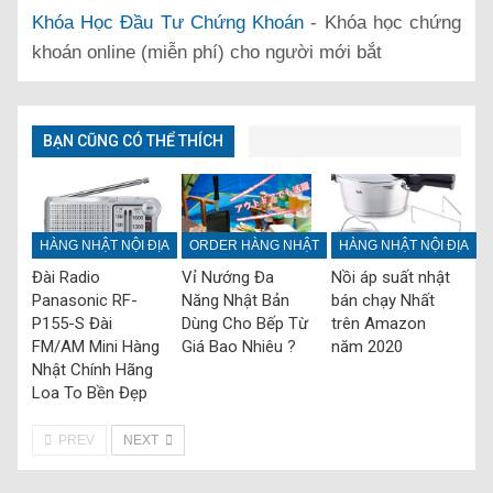
Khóa Học Đầu Tư Chứng Khoán
- Khóa học chứng
khoán online (miễn phí) cho người mới bắt
BẠN CŨNG CÓ THỂ THÍCH
HÀNG NHẬT NỘI ĐỊA
ORDER HÀNG NHẬT
HÀNG NHẬT NỘI ĐỊA
Đài Radio
Vỉ Nướng Đa
Nồi áp suất nhật
Panasonic RF-
Năng Nhật Bản
bán chạy Nhất
P155-S Đài
Dùng Cho Bếp Từ
trên Amazon
FM/AM Mini Hàng
Giá Bao Nhiêu ?
năm 2020
Nhật Chính Hãng
Loa To Bền Đẹp
PREV
NEXT