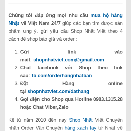
Chúng tôi đáp ứng mọi nhu cầu
mua hộ hàng
Nhật
về Việt Nam 24/7
giúp các bạn tìm được sản
phẩm ưng ý, gửi yêu cầu Shop Nhật Việt theo 4
cách để shop báo giá và order :
Gửi link vào
mail:
shopnhatviet.com@gmail.com
Chat facebook với Shop theo link
sau:
fb.com/orderhangnhatban
Đặt Hàng online
tại
shopnhatviet.com/dathang
Gọi điện cho Shop qua Hotline 0983.1315.28
hoặc Chat Viber,Zalo
Kể từ năm 2010 đến nay
Shop Nhật
Việt Chuyên
nhận Order Vận Chuyển
hàng xách tay
từ Nhật về