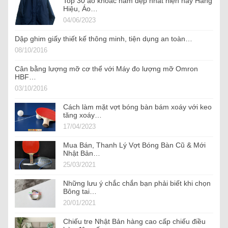
Top 30 áo khoác nam đẹp nhất hiện nay Hàng
Hiệu, Áo…
04/06/2023
Dập ghim giấy thiết kế thông minh, tiện dụng an toàn…
08/10/2016
Cân bằng lượng mỡ cơ thể với Máy đo lượng mỡ Omron
HBF…
03/10/2016
Cách làm mặt vợt bóng bàn bám xoáy với keo
tăng xoáy…
17/04/2023
Mua Bán, Thanh Lý Vợt Bóng Bàn Cũ & Mới
Nhật Bản…
25/03/2021
Những lưu ý chắc chắn bạn phải biết khi chọn
Bông tai…
20/01/2021
Chiếu tre Nhật Bản hàng cao cấp chiếu điều