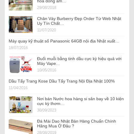
hòa đông ấm…
29/08/2018
Chân Váy Burberry Đẹp Order Từ Web Nhật
Uy Tín Chất…
11/07/2020
Máy quay kỹ thuật số Panasonic 64GB nội địa Nhật xuất…
18/07/2016
Đuổi muỗi bằng tinh dầu cực kỳ hiệu quả với
Máy Vape…
10/05/2016
Dầu Tẩy Trang Kose Dầu Tẩy Trang Nội Địa Nhật 100%
11/04/2016
Nơi bán Nước hoa hàng si sân bay về 10 kiện
cực kỳ thơm…
30/09/2023
Đá Mài Dao Nhật Bản Hàng Chuẩn Chính
Hãng Mua Ở Đâu ?
28/08/2019