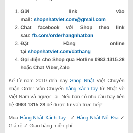
Gửi link vào
mail:
shopnhatviet.com@gmail.com
Chat facebook với Shop theo link
sau:
fb.com/orderhangnhatban
Đặt Hàng online
tại
shopnhatviet.com/dathang
Gọi điện cho Shop qua Hotline 0983.1315.28
hoặc Chat Viber,Zalo
Kể từ năm 2010 đến nay
Shop Nhật
Việt Chuyên
nhận Order Vận Chuyển
hàng xách tay
từ Nhật về
Việt Nam và ngược lại. Nếu bạn có nhu cầu hãy liên
hệ
0983.1315.28
để được tư vấn trực tiếp!
Mua
Hàng Nhật Xách Tay
: ✓
Hàng Nhật Nội Địa
✓
Giá rẻ ✓ Giao hàng miễn phí.