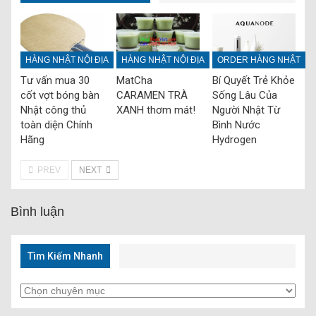
HÀNG NHẬT NỘI ĐỊA
HÀNG NHẬT NỘI ĐỊA
ORDER HÀNG NHẬT
Tư vấn mua 30
MatCha
Bí Quyết Trẻ Khỏe
cốt vợt bóng bàn
CARAMEN TRÀ
Sống Lâu Của
Nhật công thủ
XANH thơm mát!
Người Nhật Từ
toàn diện Chính
Bình Nước
Hãng
Hydrogen
PREV
NEXT
Bình luận
Tìm Kiếm Nhanh
Tìm
Kiếm