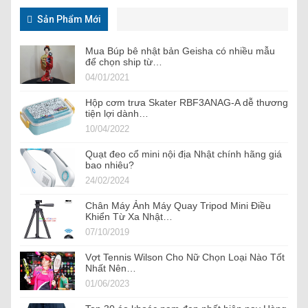
Sản Phẩm Mới
Mua Búp bê nhật bản Geisha có nhiều mẫu
để chọn ship từ…
04/01/2021
Hộp cơm trưa Skater RBF3ANAG-A dễ thương
tiện lợi dành…
10/04/2022
Quạt đeo cổ mini nội địa Nhật chính hãng giá
bao nhiêu?
24/02/2024
Chân Máy Ảnh Máy Quay Tripod Mini Điều
Khiển Từ Xa Nhật…
07/10/2019
Vợt Tennis Wilson Cho Nữ Chọn Loại Nào Tốt
Nhất Nên…
01/06/2023