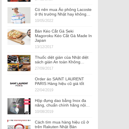
Có nên mua Áo phông Lacoste
ở thị trường Nhật hay không…
10/05/2022
Bán Kéo Cắt Gà Seki
Magoroku Kéo Cắt Gà Made In
Japan
13/12/2017
Thuốc diệt gián của Nhật diệt
sách gián An toàn Không…
27/09/2017
Order áo SAINT LAURENT
PARIS Hàng hiệu cũ giá tốt
22/04/2019
Hộp đựng dao bằng Inox đa
năng, chuẩn chính hãng nội…
10/08/2019
Cách tìm mua hàng hiệu cũ ở
trên Rakuten Nhật Bản