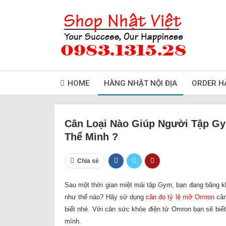
HOME
HÀNG NHẬT NỘI ĐỊA
ORDER H
Cân Loại Nào Giúp Người Tập Gy
Thể Mình ?
Chia sẻ
Sau một thời gian miệt mài tập Gym, bạn đang băng kh
như thế nào? Hãy sử dụng
cân đo tỷ lệ mỡ Omron
cân
biết nhé. Với cân sức khỏe điện tử Omron bạn sẽ biế
mình.