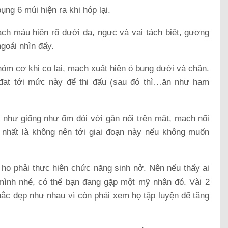
ụng 6 múi hiện ra khi hóp lại.
ch máu hiện rõ dưới da, ngực và vai tách biệt, gương
ngoái nhìn đấy.
óm cơ khi co lại, mạch xuất hiện ỏ bụng dưới và chân.
đạt tới mức này để thi đấu (sau đó thì…ăn như hạm
n như giống như ốm đói với gân nổi trên mặt, mạch nổi
 nhất là không nên tới giai đoạn này nếu không muốn
 họ phải thực hiện chức năng sinh nở. Nên nếu thấy ai
mình nhé, có thể bạn đang gặp một mỹ nhân đó. Vài 2
ắc đẹp như nhau vì còn phải xem họ tập luyện để tăng