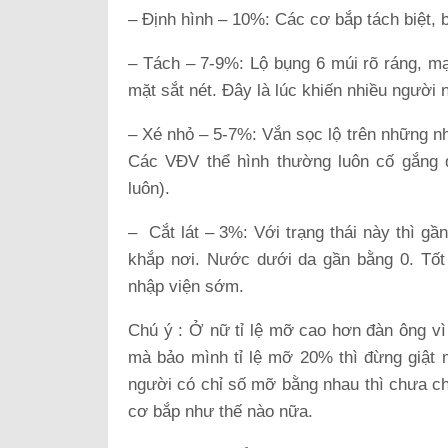
– Định hình – 10%: Các cơ bắp tách biệt, b
– Tách – 7-9%: Lộ bụng 6 múi rõ ráng, mạ
mặt sắt nét. Đây là lúc khiến nhiều người 
– Xé nhỏ – 5-7%: Vắn sọc lộ trên những nh
Các VĐV thể hình thường luôn cố gắng 
luôn).
– Cắt lát – 3%: Với trạng thái này thì gầ
khắp nơi. Nước dưới da gần bằng 0. Tốt
nhập viện sớm.
Chú ý : Ở nữ tỉ lệ mỡ cao hơn đàn ông vì
mà bảo mình tỉ lệ mỡ 20% thì đừng giật 
người có chỉ số mỡ bằng nhau thì chưa ch
cơ bắp như thế nào nữa.