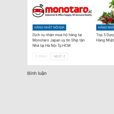
HÀNG NHẬT NỘI ĐỊA
HÀNG NHẬT
Dịch vụ nhận mua hộ hàng tại
Top 5 Dụn
Monotaro Japan uy tín Ship tận
Hàng Nhật
Nhà tại Hà Nội Tp.HCM
PREV
NEXT
Bình luận