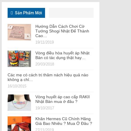
Sản Phẩm Mới
Hướng Dẫn Cách Chơi Cờ
Tướng Shogi Nhật Để Thành
Cao…
19/11/2019
Vòng điều hòa huyết áp Nhật
Bản có tác dụng thật hay…
20/03/2018
Các mẹ có cách trị thâm nách hiệu quả nào
không ạ chỉ…
16/10/2015
Vòng huyết áp cao cấp RAKII
Nhật Bản mua ở đâu ?
19/10/2017
Khăn Hermes Cũ Chính Hãng
Giá Bao Nhiêu ? Mua Ở Đâu ?
27/11/2019