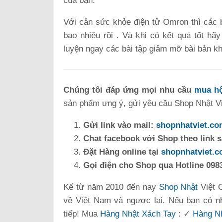
của bạn.
Với cân sức khỏe điện tử Omron thì các 
bao nhiêu rồi . Và khi có kết quả tốt hã
luyện ngay các bài tập giảm mỡ bài bản kh
Chúng tôi đáp ứng mọi nhu cầu
mua hộ
sản phẩm ưng ý, gửi yêu cầu Shop Nhật Việ
Gửi link vào mail:
shopnhatviet.c
Chat facebook với Shop theo link 
Đặt Hàng online tại
shopnhatviet.
Gọi điện cho Shop qua Hotline 0983
Kể từ năm 2010 đến nay
Shop Nhật
Việt 
về Việt Nam và ngược lại. Nếu bạn có n
tiếp! Mua
Hàng Nhật Xách Tay
: ✓
Hàng Nh