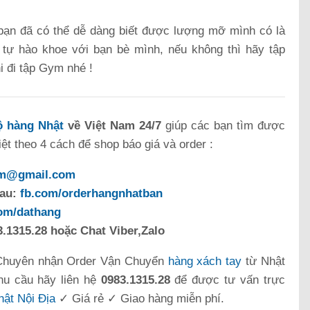
bạn đã có thể dễ dàng biết được lượng mỡ mình có là
y tự hào khoe với bạn bè mình, nếu không thì hãy tập
i đi tập Gym nhé !
 hàng Nhật
về Việt Nam 24/7
giúp các bạn tìm được
t theo 4 cách để shop báo giá và order :
om@gmail.com
sau:
fb.com/orderhangnhatban
com/dathang
.1315.28 hoặc Chat Viber,Zalo
Chuyên nhận Order Vận Chuyển
hàng xách tay
từ Nhật
hu cầu hãy liên hệ
0983.1315.28
để được tư vấn trực
ật Nội Địa
✓ Giá rẻ ✓ Giao hàng miễn phí.