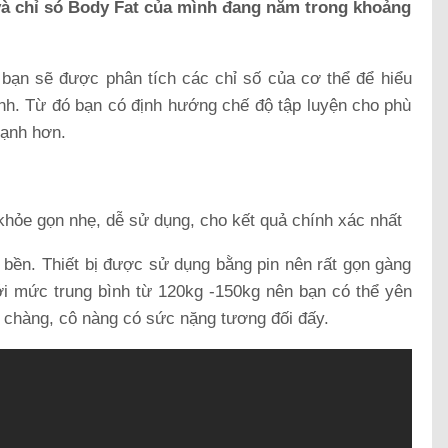
và chỉ só Body Fat của mình đang nằm trong khoảng
bạn sẽ được phân tích các chỉ số của cơ thể để hiểu
nh. Từ đó bạn có định hướng chế độ tập luyện cho phù
mạnh hơn.
ỏe gọn nhẹ, dễ sử dụng, cho kết quả chính xác nhất
êu bền. Thiết bị được sử dụng bằng pin nên rất gọn gàng
. Với mức trung bình từ 120kg -150kg nên bạn có thể yên
 chàng, cô nàng có sức nặng tương đối đấy.