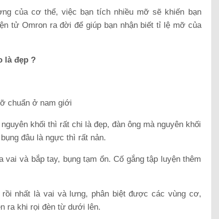
g của cơ thể, việc bạn tích nhiều mỡ sẽ khiến bạn
ện tử Omron ra đời để giúp bạn nhận biết tỉ lệ mỡ của
 là đẹp ?
mỡ chuẩn ở nam giới
nguyên khối thì rất chi là đẹp, đàn ông mà nguyên khối
 bụng đâu là ngực thì rất nản.
 vai và bắp tay, bụng tạm ổn. Cố gắng tập luyện thêm
rồi nhất là vai và lưng, phân biệt được các vùng cơ,
 ra khi rọi đèn từ dưới lên.