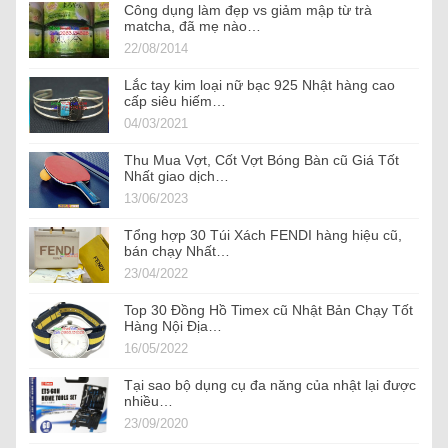
Công dụng làm đẹp vs giảm mập từ trà
matcha, đã mẹ nào…
22/08/2014
Lắc tay kim loại nữ bạc 925 Nhật hàng cao
cấp siêu hiếm…
04/03/2021
Thu Mua Vợt, Cốt Vợt Bóng Bàn cũ Giá Tốt
Nhất giao dịch…
13/06/2023
Tổng hợp 30 Túi Xách FENDI hàng hiệu cũ,
bán chạy Nhất…
23/04/2022
Top 30 Đồng Hồ Timex cũ Nhật Bản Chạy Tốt
Hàng Nội Địa…
16/05/2022
Tại sao bộ dụng cụ đa năng của nhật lại được
nhiều…
23/09/2020