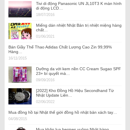
Tivi di động Panasonic UN JL10T3 K màn hình
di động LCD…
18/07/2016
Miếng dán nhiệt Nhật Bản trị nhiệt miệng hàng
chất…
01/06/2021
Bán Giầy Thể Thao Adidas Chất Lượng Cao Zin 99,99%
Hàng…
16/11/2015
Dưỡng da với kem nền CC Cream Sugao SPF
23+ bí quyết mà…
09/09/2016
[2022] Kho Đồng Hồ Hiệu Secondhand Từ
Nhật Update Liên…
02/06/2022
Mua đồng hồ tại Nhật thế giới đồng hồ nhật bản xách tay…
04/08/2015
Mua khăn lụa hermes vuông Nhật hàng