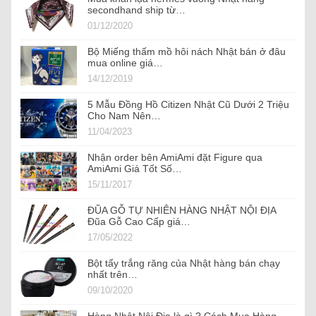
secondhand ship từ…
01/12/2020
Bộ Miếng thấm mồ hôi nách Nhật bán ở đâu
mua online giá…
14/12/2019
5 Mẫu Đồng Hồ Citizen Nhật Cũ Dưới 2 Triệu
Cho Nam Nên…
11/04/2023
Nhận order bên AmiAmi đặt Figure qua
AmiAmi Giá Tốt Số…
15/11/2017
ĐŨA GỖ TỰ NHIÊN HÀNG NHẬT NỘI ĐỊA
Đũa Gỗ Cao Cấp giá…
17/05/2022
Bột tẩy trắng răng của Nhật hàng bán chạy
nhất trên…
09/10/2020