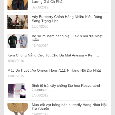
Lượng Giá Cả Phải…
09/08/2019
Váy Burberry Chính Hãng Nhiều Kiểu Dáng
Sang Trọng Lịch…
16/07/2020
Áo sơ mi nam hàng hiệu Levi’s nội địa Nhật
mẫu…
17/09/2019
Kem Chống Nắng Cực Tốt Cho Da Mặt Anessa – Kem…
10/03/2016
Máy Đo Huyết Áp Omron Hem 7111-N Hàng Nội Địa Nhật
13/07/2015
Sinh tố trái cây chống lão hóa Resveratrol
Jeunesse…
14/06/2019
Mua cốt vợt bóng bàn butterfly Hàng Nhật Nội
Địa Chuẩn…
11/03/2021