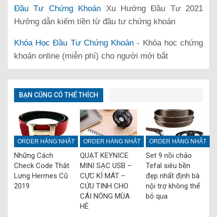
Đầu Tư Chứng Khoán
Xu Hướng Đầu Tư 2021
Hướng dẫn kiếm tiền từ đầu tư chứng khoán
Khóa Học Đầu Tư Chứng Khoán
- Khóa học chứng
khoán online (miễn phí) cho người mới bắt
BẠN CŨNG CÓ THỂ THÍCH
ORDER HÀNG NHẬT
ORDER HÀNG NHẬT
ORDER HÀNG NHẬT
Những Cách
QUẠT KEYNICE
Set 9 nồi chảo
Check Code Thắt
MINI SẠC USB –
Tefal siêu bền
Lưng Hermes Cũ
CỰC KÌ MÁT –
đẹp nhất định bà
2019
CỨU TINH CHO
nội trợ không thể
CÁI NÓNG MÙA
bỏ qua
HÈ