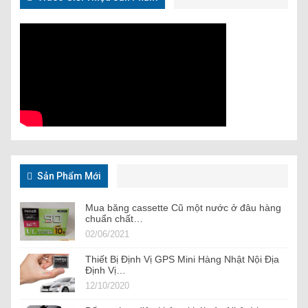
Sản Phẩm Mới
Mua băng cassette Cũ một nước ở đâu hàng
chuẩn chất…
02/06/2021
Thiết Bị Định Vị GPS Mini Hàng Nhật Nội Địa
Định Vị…
12/10/2020