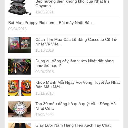
Bếp nướng điện không khói của Nhật Iris
Ohyama…
11/05/2021
Bút Mực Preppy Platinum – Bút máy Nhật Bản…
09/04/2016
Cách Tìm Mua Các Lô Băng Cassette Cũ Từ
Nhật Về Việt…
10/10/2019
Dụng cụ trồng cây làm vườn Nhật đặt hàng
như thế nào ?
09/04/2018
Khỏe Mạnh Mỗi Ngày Với Vòng Huyết Áp Nhật
Bản Mẫu Mới…
13/11/2018
Top 30 mẫu đồng hồ quả quýt cũ – Đồng Hồ
Nhật Cũ…
11/09/2020
Giày Lười Nam Hàng Hiệu Xách Tay Chất