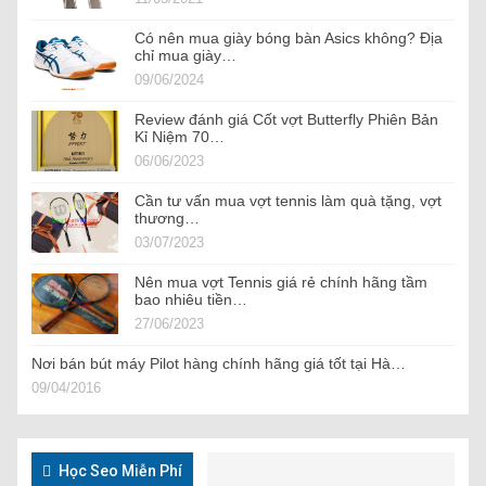
Có nên mua giày bóng bàn Asics không? Địa
chỉ mua giày…
09/06/2024
Review đánh giá Cốt vợt Butterfly Phiên Bản
Kỉ Niệm 70…
06/06/2023
Cần tư vấn mua vợt tennis làm quà tặng, vợt
thương…
03/07/2023
Nên mua vợt Tennis giá rẻ chính hãng tầm
bao nhiêu tiền…
27/06/2023
Nơi bán bút máy Pilot hàng chính hãng giá tốt tại Hà…
09/04/2016
Học Seo Miễn Phí