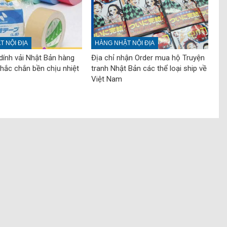
 NỘI ĐỊA
HÀNG NHẬT NỘI ĐỊA
ính vải Nhật Bản hàng
Địa chỉ nhận Order mua hộ Truyện
chắc chắn bền chịu nhiệt
tranh Nhật Bản các thể loại ship về
Việt Nam