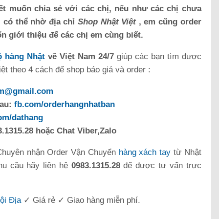
ết muốn chia sẻ với các chị, nếu như các chị chưa
ì có thể nhờ địa chỉ
Shop Nhật Việt
, em cũng order
ốn giới thiệu để các chị em cùng biết.
 hàng Nhật
về Việt Nam 24/7
giúp các bạn tìm được
t theo 4 cách để shop báo giá và order :
om@gmail.com
sau:
fb.com/orderhangnhatban
com/dathang
.1315.28 hoặc Chat Viber,Zalo
Chuyên nhận Order Vận Chuyển
hàng xách tay
từ Nhật
hu cầu hãy liên hệ
0983.1315.28
để được tư vấn trực
ội Địa
✓ Giá rẻ ✓ Giao hàng miễn phí.