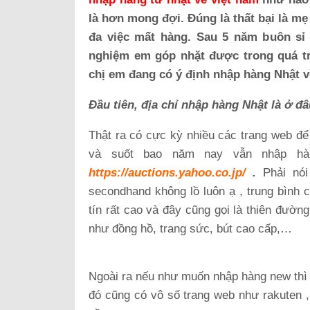
là hơn mong đợi. Đúng là thất bại là m
đa việc mất hàng. Sau 5 năm buôn sỉ l
nghiệm em góp nhặt được trong quá t
chị em đang có ý định nhập hàng Nhật v
Đầu tiên, địa chỉ nhập hàng Nhật là ở đâ
Thật ra có cực kỳ nhiều các trang web để
và suốt bao năm nay vẫn nhập hà
https://auctions.yahoo.co.jp/
.
Phải nó
secondhand không lồ luôn ạ , trung bình
tín rất cao và đây cũng gọi là thiên đườ
như đồng hồ, trang sức, bút cao cấp,…
Ngoài ra nếu như muốn nhập hàng new thì 
đó cũng có vô số trang web như rakuten 