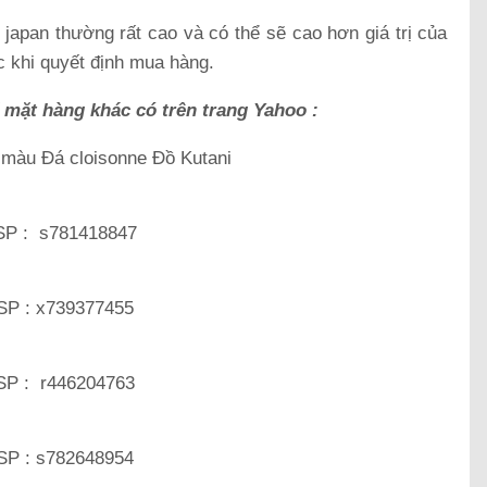
japan thường rất cao và có thể sẽ cao hơn giá trị của
 khi quyết định mua hàng.
ố mặt hàng khác có trên trang Yahoo :
 màu Đá cloisonne Đồ Kutani
SP : s781418847
SP : x739377455
SP : r446204763
SP : s782648954