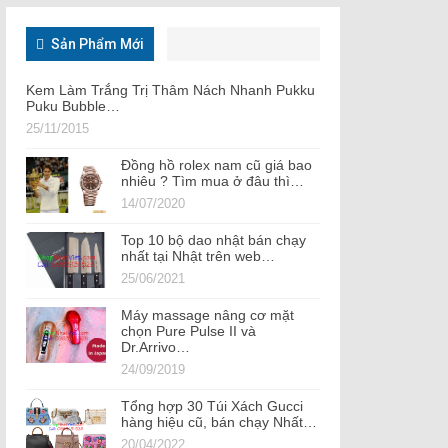
Sản Phẩm Mới
Kem Làm Trắng Trị Thâm Nách Nhanh Pukku
Puku Bubble…
25/11/2015
Đồng hồ rolex nam cũ giá bao
nhiêu ? Tìm mua ở đâu thì…
14/07/2020
Top 10 bộ dao nhật bán chạy
nhất tại Nhật trên web…
25/06/2021
Máy massage nâng cơ mặt
chọn Pure Pulse II và
Dr.Arrivo…
24/09/2019
Tổng hợp 30 Túi Xách Gucci
hàng hiệu cũ, bán chạy Nhất…
20/04/2022