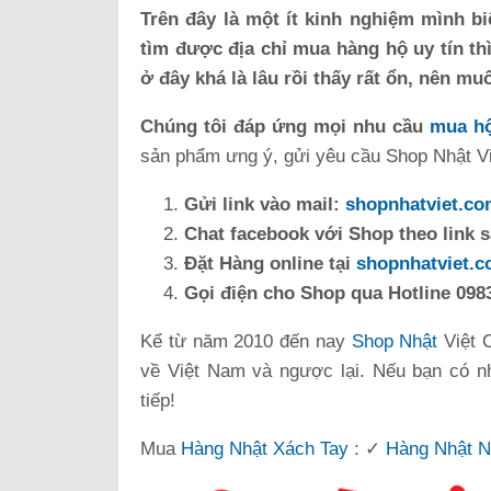
Trên đây là một ít kinh nghiệm mình bi
tìm được địa chỉ mua hàng hộ uy tín th
ở đây khá là lâu rồi thấy rất ổn, nên mu
Chúng tôi đáp ứng mọi nhu cầu
mua hộ
sản phẩm ưng ý, gửi yêu cầu Shop Nhật Việ
Gửi link vào mail:
shopnhatviet.c
Chat facebook với Shop theo link 
Đặt Hàng online tại
shopnhatviet.
Gọi điện cho Shop qua Hotline 0983
Kể từ năm 2010 đến nay
Shop Nhật
Việt 
về Việt Nam và ngược lại. Nếu bạn có n
tiếp!
Mua
Hàng Nhật Xách Tay
: ✓
Hàng Nhật N