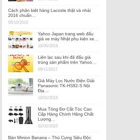
Cách phân biệt hàng Lacoste thật và nhái
2016 chuẩn…
08/10/2015
Yahoo Japan trang web đấu
giá xe máy Nhật phụ kiện xe…
19/05/2019
Liên lạc sau khi đã đấu giá
trúng sản phẩm trên Yahoo…
09/11/2017
Giá Máy Lọc Nước Điện Giải
Panasonic TK-HS92-S Nội
Địa…
10/01/2018
Mua Tông Đơ Cắt Tóc Cao
Cấp Hàng Chính Hãng Chất
Lượng…
02/02/2023
Bán Minion Banana – Thú Cưng Siêu Độc