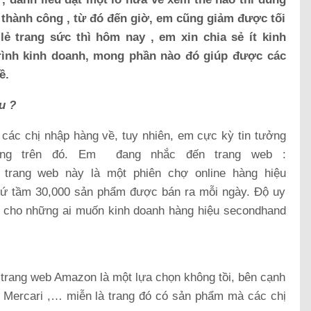
ẹ thành công , từ đó đến giờ, em cũng giảm được tối
ẻ trang sức thì hôm nay , em xin chia sẻ ít kinh
rình kinh doanh, mong phần nào đó giúp được các
ề.
u ?
 các chị nhập hàng về, tuy nhiên, em cực kỳ tin tưởng
ng trên đó. Em đang nhắc đến trang web :
i trang web này là một phiên chợ online hàng hiệu
 cứ tầm 30,000 sản phẩm được bán ra mỗi ngày. Độ uy
ng cho những ai muốn kinh doanh hàng hiệu secondhand
trang web Amazon là một lựa chọn không tồi, bên cạnh
, Mercari ,… miễn là trang đó có sản phẩm mà các chị