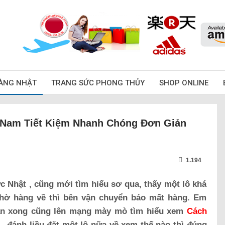
ÀNG NHẬT
TRANG SỨC PHONG THỦY
SHOP ONLINE
 Nam Tiết Kiệm Nhanh Chóng Đơn Giản
1.194
 Nhật , cũng mới tìm hiểu sơ qua, thấy một lô khá
hờ hàng về thì bên vận chuyển báo mất hàng. Em
nản xong cũng lên mạng mày mò tìm hiểu xem
Cách
, đánh liều đặt một lô nữa về xem thế nào thì đúng