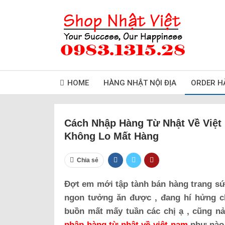
HOME
HÀNG NHẬT NỘI ĐỊA
ORDER H
Cách Nhập Hàng Từ Nhật Về Việt
Không Lo Mất Hàng
Chia sẻ
Đợt em mới tập tành bán hàng trang sức
ngon tưởng ăn được , đang hí hửng c
buồn mất mấy tuần các chị ạ , cũng 
nhập hàng từ nhật về việt nam
như nào 