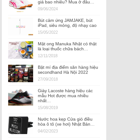
giá bao nhiêu? Mua ở đâu…
09/06/2024
Bút cảm ứng JAMJAKE, bút
iPad, siêu mỏng, độ nhạy cao
15/05/2022
Mật ong Manuka Nhật có thật
là loại thuốc chữa bách…
12/11/2018
Bật mí địa điểm săn hàng hiệu
secondhand Hà Nội 2022
27/09/2018
Giày Lacoste hàng hiệu các
mẫu Hot được mua nhiều
nhất…
15/08/2019
Nước hoa kẹp Cửa gió điều
hòa ô tô (xe hơi) Nhật Bản…
04/02/2023