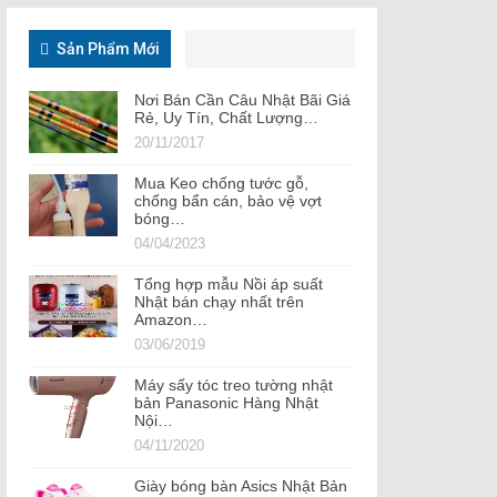
Sản Phẩm Mới
Nơi Bán Cần Câu Nhật Bãi Giá
Rẻ, Uy Tín, Chất Lượng…
20/11/2017
Mua Keo chống tước gỗ,
chống bẩn cán, bảo vệ vợt
bóng…
04/04/2023
Tổng hợp mẫu Nồi áp suất
Nhật bán chạy nhất trên
Amazon…
03/06/2019
Máy sấy tóc treo tường nhật
bản Panasonic Hàng Nhật
Nội…
04/11/2020
Giày bóng bàn Asics Nhật Bản