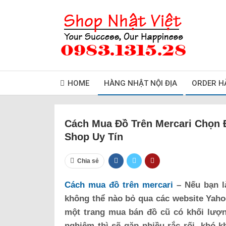
HOME
HÀNG NHẬT NỘI ĐỊA
ORDER H
Cách Mua Đồ Trên Mercari Chọn
Shop Uy Tín
Chia sẻ
Cách mua đồ trên mercari
– Nếu bạn l
không thể nào bỏ qua các website Yaho
một trang mua bán đồ cũ có khối lượng
nghiệm thì sẽ gặp nhiều rắc rối, khó