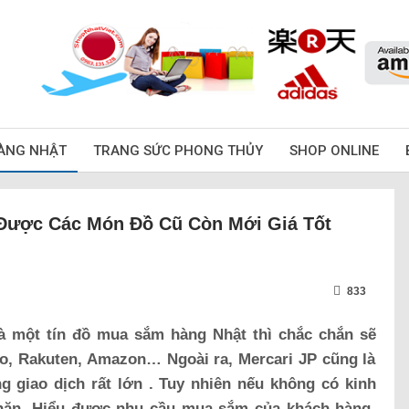
ÀNG NHẬT
TRANG SỨC PHONG THỦY
SHOP ONLINE
 Được Các Món Đồ Cũ Còn Mới Giá Tốt
833
à một tín đồ mua sắm hàng Nhật thì chắc chắn sẽ
o, Rakuten, Amazon… Ngoài ra, Mercari JP cũng là
 giao dịch rất lớn . Tuy nhiên nếu không có kinh
 khăn. Hiểu được nhu cầu mua sắm của khách hàng,