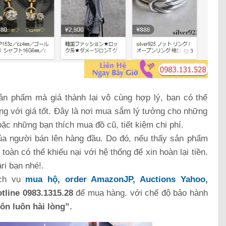
ản phẩm mà giá thành lại vô cùng hợp lý, bạn có thể
 với giá tốt. Đây là nơi mua sắm lý tưởng cho những
c những bạn thích mua đồ cũ, tiết kiệm chi phí.
 của người bán lên hàng đầu. Do đó, nếu thấy sản phẩm
oàn có thể khiếu nại với hệ thống để xin hoàn lại tiền.
i bạn nhé!.
ịch vụ
mua hộ, order AmazonJP, Auctions Yahoo,
tline 0983.1315.28
để mua hàng. với chế độ bảo hành
ôn luôn hài lòng”.