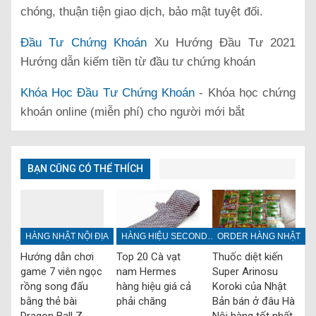
chóng, thuận tiện giao dịch, bảo mật tuyệt đối.
Đầu Tư Chứng Khoán
Xu Hướng Đầu Tư 2021
Hướng dẫn kiếm tiền từ đầu tư chứng khoán
Khóa Học Đầu Tư Chứng Khoán
- Khóa học chứng
khoán online (miễn phí) cho người mới bắt
BẠN CŨNG CÓ THỂ THÍCH
HÀNG NHẬT NỘI ĐỊA
HÀNG HIỆU SECONDHAND
ORDER HÀNG NHẬT
Hướng dẫn chơi
Top 20 Cà vạt
Thuốc diệt kiến
game 7 viên ngọc
nam Hermes
Super Arinosu
rồng song đấu
hàng hiệu giá cả
Koroki của Nhật
bằng thẻ bài
phải chăng
Bản bán ở đâu Hà