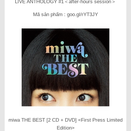
LIVE ANTHOLOGY #1＜after-hours session＞
Mã sản phẩm : goo.gl/rYT3JY
miwa THE BEST [2 CD + DVD] <First Press Limited
Edition>