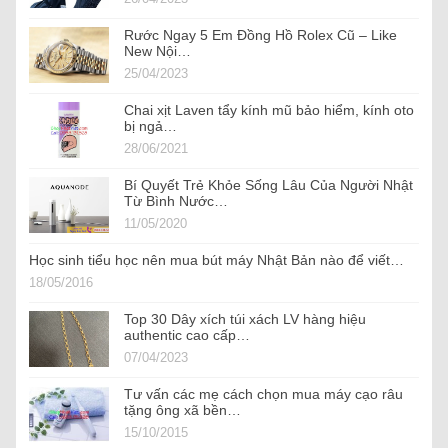
Rước Ngay 5 Em Đồng Hồ Rolex Cũ – Like
New Nội…
25/04/2023
Chai xịt Laven tẩy kính mũ bảo hiểm, kính oto
bị ngả…
28/06/2021
Bí Quyết Trẻ Khỏe Sống Lâu Của Người Nhật
Từ Bình Nước…
11/05/2020
Học sinh tiểu học nên mua bút máy Nhật Bản nào để viết…
18/05/2016
Top 30 Dây xích túi xách LV hàng hiệu
authentic cao cấp…
07/04/2023
Tư vấn các mẹ cách chọn mua máy cạo râu
tặng ông xã bền…
15/10/2015