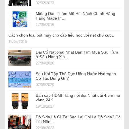
02/02/2023
Miếng Dán Thấm Mồ Hôi Nách Chính Hãng
Hàng Made In…
17/05/2016
Cách chọn loại bút máy cho cấp tiểu học với nét chữ cực…
18/05/2016
Đài Cổ National Nhật Bản Tìm Mua Sưu Tầm
ở Đâu Hàng Xịn…
27/04/2020
Sau Khi Tập Thể Dục Uống Nước Hydrogen
Có Tác Dụng Gì ?
07/05/2020
Bán cáp HDMI Hàng nội địa Nhật dài 4,5m mạ
vàng 24K
19/10/2017
Đồ Sida Là Gì Tại Sao Lại Gọi Là Đồ Sida? Có
Tốt Nên…
22/08/2023