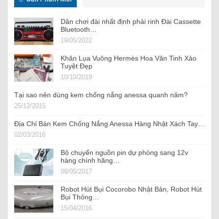
Dân chơi đài nhất định phải rinh Đài Cassette
Bluetooth…
19/05/2022
Khăn Lụa Vuông Hermès Hoa Văn Tinh Xảo
Tuyệt Đẹp
10/10/2019
Tại sao nên dùng kem chống nắng anessa quanh năm?
25/12/2015
Địa Chỉ Bán Kem Chống Nắng Anessa Hàng Nhật Xách Tay…
02/03/2016
Bộ chuyển nguồn pin dự phòng sang 12v
hàng chính hãng…
09/05/2017
Robot Hút Bụi Cocorobo Nhật Bản, Robot Hút
Bụi Thông…
15/04/2016