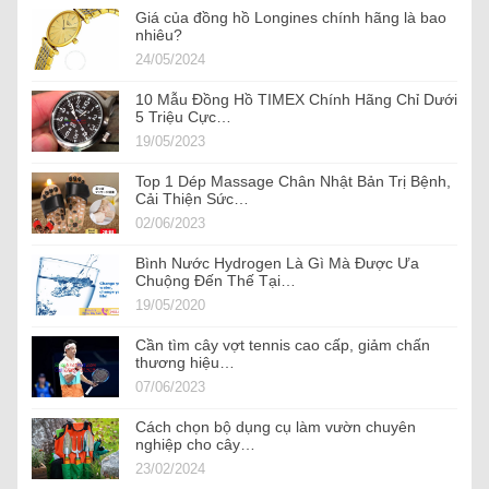
Giá của đồng hồ Longines chính hãng là bao
nhiêu?
24/05/2024
10 Mẫu Đồng Hồ TIMEX Chính Hãng Chỉ Dưới
5 Triệu Cực…
19/05/2023
Top 1 Dép Massage Chân Nhật Bản Trị Bệnh,
Cải Thiện Sức…
02/06/2023
Bình Nước Hydrogen Là Gì Mà Được Ưa
Chuộng Đến Thế Tại…
19/05/2020
Cần tìm cây vợt tennis cao cấp, giảm chấn
thương hiệu…
07/06/2023
Cách chọn bộ dụng cụ làm vườn chuyên
nghiệp cho cây…
23/02/2024