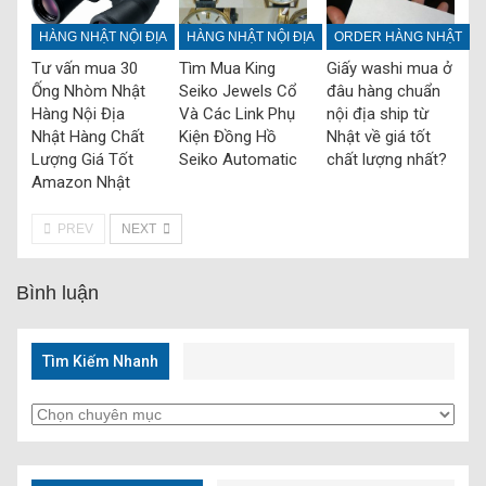
HÀNG NHẬT NỘI ĐỊA
HÀNG NHẬT NỘI ĐỊA
ORDER HÀNG NHẬT
Tư vấn mua 30
Tìm Mua King
Giấy washi mua ở
Ống Nhòm Nhật
Seiko Jewels Cổ
đâu hàng chuẩn
Hàng Nội Địa
Và Các Link Phụ
nội địa ship từ
Nhật Hàng Chất
Kiện Đồng Hồ
Nhật về giá tốt
Lượng Giá Tốt
Seiko Automatic
chất lượng nhất?
Amazon Nhật
PREV
NEXT
Bình luận
Tìm Kiếm Nhanh
Tìm
Kiếm
Nhanh