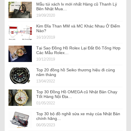
Mẫu túi xách lv mới nhất Hàng cũ Thanh Lý
Bên Nhật Mua…
19/09/2020
Kim Đĩa Than MM và MC Khác Nhau Ở Điểm
Nào?
16/10/2019
Tại Sao Đồng Hồ Rolex Lại Đắt Đỏ Tổng Hợp
Các Mẫu Rolex…
10/12/2019
Top 20 đồng hồ Seiko thương hiệu đi cùng
năm tháng
13/04/2022
Top 30 Đồng Hồ OMEGA cũ Nhật Bản Chạy
Tốt Hàng Nội Địa…
01/05/2022
Top 30 bộ đồ nghề sửa xe máy của Nhật Bản
chính hãng…
06/05/2023