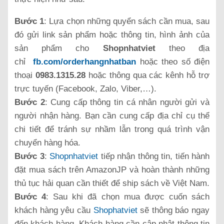
Bước 1
: Lựa chọn những quyển sách cần mua, sau
đó gửi link sản phẩm hoặc thông tin, hình ảnh của
sản phẩm cho
Shopnhatviet
theo địa
chỉ
fb.com/orderhangnhatban
hoặc theo số điện
thoại
0983.1315.28
hoặc thông qua các kênh hỗ trợ
trực tuyến (Facebook, Zalo, Viber,…).
Bước 2
: Cung cấp thông tin cá nhân người gửi và
người nhận hàng. Bạn cần cung cấp địa chỉ cụ thể
chi tiết để tránh sự nhầm lẫn trong quá trình vận
chuyển hàng hóa.
Bước 3
:
Shopnhatviet
tiếp nhận thông tin, tiến hành
đặt mua sách trên AmazonJP và hoàn thành những
thủ tục hải quan cần thiết để ship sách về Việt Nam.
Bước 4
: Sau khi đã chọn mua được cuốn sách
khách hàng yêu cầu
Shophatviet
sẽ thông báo ngay
đến khách hàng. Khách hàng cần cập nhật thông tin