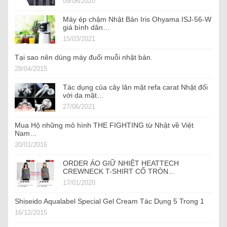
09/06/2020
Máy ép chậm Nhật Bản Iris Ohyama ISJ-56-W
giá bình dân…
15/03/2021
Tại sao nên dùng máy đuổi muỗi nhật bản.
28/04/2015
Tác dụng của cây lăn mặt refa carat Nhật đối
với da mặt…
27/06/2021
Mua Hộ những mô hình THE FIGHTING từ Nhật về Việt
Nam…
20/01/2016
ORDER ÁO GIỮ NHIỆT HEATTECH
CREWNECK T-SHIRT CỔ TRÒN…
17/01/2020
Shiseido Aqualabel Special Gel Cream Tác Dụng 5 Trong 1
16/12/2015