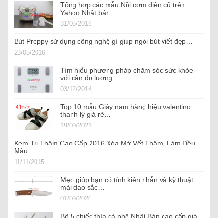
Tổng hợp các mẫu Nồi cơm điện cũ trên
Yahoo Nhật bán…
31/05/2019
Bút Preppy sử dụng công nghệ gì giúp ngòi bút viết đẹp…
23/05/2016
Tìm hiểu phương pháp chăm sóc sức khỏe
với cân đo lượng…
03/12/2014
Top 10 mẫu Giày nam hàng hiệu valentino
thanh lý giá rẻ…
19/09/2021
Kem Trị Thâm Cao Cấp 2016 Xóa Mờ Vết Thâm, Làm Đều
Màu…
11/11/2015
Mẹo giúp bạn có tính kiên nhẫn và kỹ thuật
mài dao sắc…
01/09/2020
Bộ 5 chiếc thìa cà phê Nhật Bản cao cấp giá