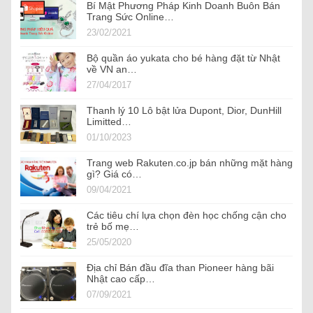
Bí Mật Phương Pháp Kinh Doanh Buôn Bán
Trang Sức Online…
23/02/2021
Bộ quần áo yukata cho bé hàng đặt từ Nhật
về VN an…
27/04/2017
Thanh lý 10 Lô bật lửa Dupont, Dior, DunHill
Limitted…
01/10/2023
Trang web Rakuten.co.jp bán những mặt hàng
gì? Giá có…
09/04/2021
Các tiêu chí lựa chọn đèn học chống cận cho
trẻ bố mẹ…
25/05/2020
Địa chỉ Bán đầu đĩa than Pioneer hàng bãi
Nhật cao cấp…
07/09/2021