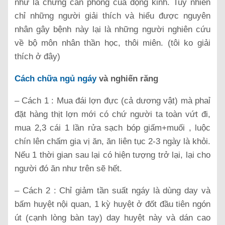
như là chứng can phong của động kinh. Tuy nhiên
chỉ những người giải thích và hiểu được nguyên
nhân gây bệnh này lại là những người nghiên cứu
về bộ môn nhân thần học, thôi miên. (tôi ko giải
thích ở đây)
Cách chữa ngủ ngáy
và nghiến răng
– Cách 1 : Mua đái lợn đực (cả dương vật) mà phaỉ
đặt hàng thịt lợn mới có chứ người ta toàn vứt đi,
mua 2,3 cái 1 lần rửa sạch bóp giấm+muối , luộc
chín lên chấm gia vị ăn, ăn liên tục 2-3 ngày là khỏi.
Nếu 1 thời gian sau lại có hiện tượng trở lại, lại cho
người đó ăn như trên sẽ hết.
– Cách 2 : Chỉ giảm tần suất ngáy là dùng day và
bấm huyệt nội quan, 1 kỳ huyệt ở đốt đầu tiên ngón
út (cạnh lòng bàn tay) day huyệt này và dán cao