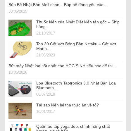
Búp Bê Nhật Bản Mell chan – Búp bê đáng yêu của…
30/05/2015
Thuốc kiến của Nhật Diệt kiến tận gốc – Ship
hàng…
21/10/2017
Top 30 Cốt Vợt Bóng Bàn Nittaku – Cốt Vợt
Mạnh…
21/06/2023
Bút máy Nhật loại tốt nhất cho HỌC SINH tiểu học để thi…
18/05/2016
Loa Bluetooth Taotronics 3.0 Nhật Bản Loa
Bluetooth…
08/07/2018
Tại sao kiến lại tha thức ăn về tổ?
10/01/2017
Quần áo tập yoga đẹp, chính hãng chất