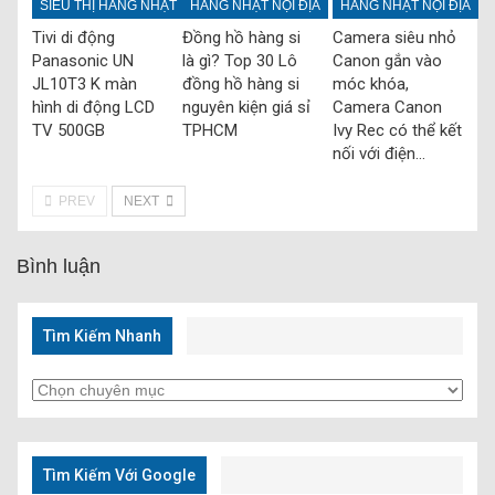
SIÊU THỊ HÀNG NHẬT
HÀNG NHẬT NỘI ĐỊA
HÀNG NHẬT NỘI ĐỊA
Tivi di động
Đồng hồ hàng si
Camera siêu nhỏ
Panasonic UN
là gì? Top 30 Lô
Canon gắn vào
JL10T3 K màn
đồng hồ hàng si
móc khóa,
hình di động LCD
nguyên kiện giá sỉ
Camera Canon
TV 500GB
TPHCM
Ivy Rec có thể kết
nối với điện…
PREV
NEXT
Bình luận
Tìm Kiếm Nhanh
Tìm
Kiếm
Nhanh
Tìm Kiếm Với Google