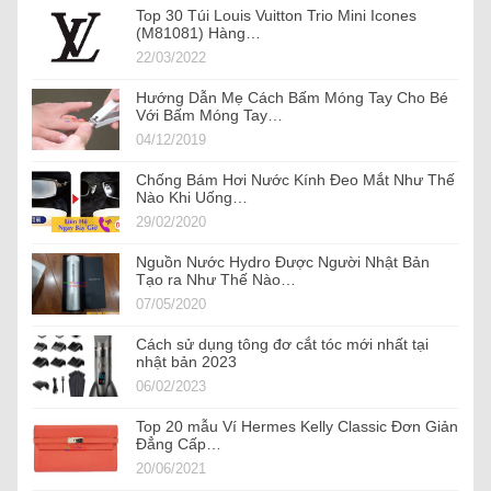
Top 30 Túi Louis Vuitton Trio Mini Icones
(M81081) Hàng…
22/03/2022
Hướng Dẫn Mẹ Cách Bấm Móng Tay Cho Bé
Với Bấm Móng Tay…
04/12/2019
Chống Bám Hơi Nước Kính Đeo Mắt Như Thế
Nào Khi Uống…
29/02/2020
Nguồn Nước Hydro Được Người Nhật Bản
Tạo ra Như Thế Nào…
07/05/2020
Cách sử dụng tông đơ cắt tóc mới nhất tại
nhật bản 2023
06/02/2023
Top 20 mẫu Ví Hermes Kelly Classic Đơn Giản
Đẳng Cấp…
20/06/2021