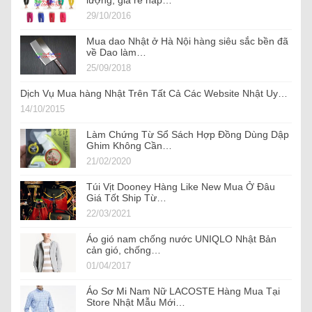
lượng, giá rẻ hấp…
29/10/2016
Mua dao Nhật ở Hà Nội hàng siêu sắc bền đã
về Dao làm…
25/09/2018
Dịch Vụ Mua hàng Nhật Trên Tất Cả Các Website Nhật Uy…
14/10/2015
Làm Chứng Từ Sổ Sách Hợp Đồng Dùng Dập
Ghim Không Cần…
21/02/2020
Túi Vịt Dooney Hàng Like New Mua Ở Đâu
Giá Tốt Ship Từ…
22/03/2021
Áo gió nam chống nước UNIQLO Nhật Bản
cản gió, chống…
01/04/2017
Áo Sơ Mi Nam Nữ LACOSTE Hàng Mua Tại
Store Nhật Mẫu Mới…