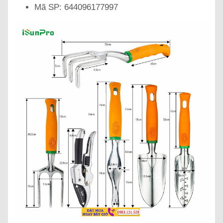
Mã SP: 644096177997