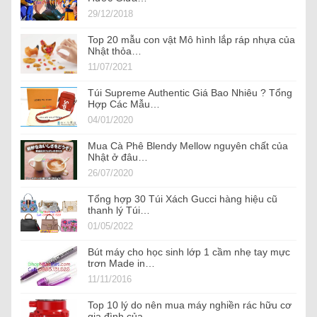
29/12/2018
Top 20 mẫu con vật Mô hình lắp ráp nhựa của
Nhật thỏa…
11/07/2021
Túi Supreme Authentic Giá Bao Nhiêu ? Tổng
Hợp Các Mẫu…
04/01/2020
Mua Cà Phê Blendy Mellow nguyên chất của
Nhật ở đâu…
26/07/2020
Tổng hợp 30 Túi Xách Gucci hàng hiệu cũ
thanh lý Túi…
01/05/2022
Bút máy cho học sinh lớp 1 cầm nhẹ tay mực
trơn Made in…
11/11/2016
Top 10 lý do nên mua máy nghiền rác hữu cơ
gia đình của…