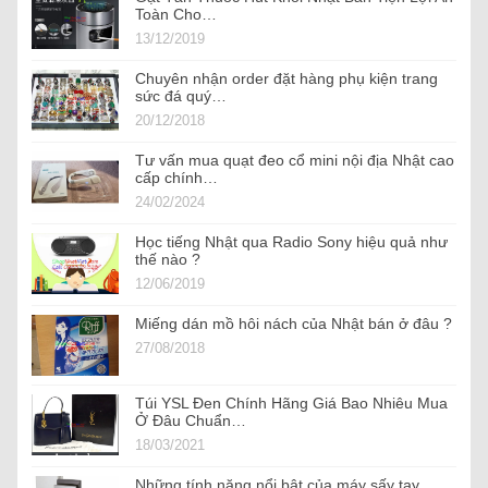
Toàn Cho…
13/12/2019
Chuyên nhận order đặt hàng phụ kiện trang
sức đá quý…
20/12/2018
Tư vấn mua quạt đeo cổ mini nội địa Nhật cao
cấp chính…
24/02/2024
Học tiếng Nhật qua Radio Sony hiệu quả như
thế nào ?
12/06/2019
Miếng dán mồ hôi nách của Nhật bán ở đâu ?
27/08/2018
Túi YSL Đen Chính Hãng Giá Bao Nhiêu Mua
Ở Đâu Chuẩn…
18/03/2021
Những tính năng nổi bật của máy sấy tay