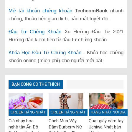
Mở tài khoản chứng khoán
TechcomBank
nhanh
chóng, thuận tiện giao dịch, bảo mật tuyệt đối.
Đầu Tư Chứng Khoán
Xu Hướng Đầu Tư 2021
Hướng dẫn kiếm tiền từ đầu tư chứng khoán
Khóa Học Đầu Tư Chứng Khoán
- Khóa học chứng
khoán online (miễn phí) cho người mới bắt
BẠN CŨNG CÓ THỂ THÍCH
ORDER HÀNG NHẬT
ORDER HÀNG NHẬT
HÀNG NHẬT NỘI ĐỊA
Giá nhụy hoa
Cách Mua Váy
Quạt giấy cầm tay
nghệ tây Ấn Độ
Đầm Burberry Nữ
Uchiwa Nhật bản