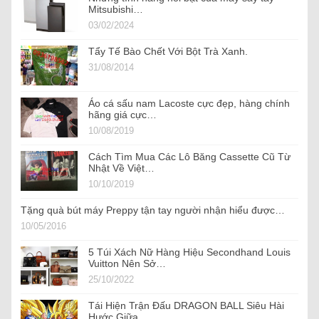
Mitsubishi…
03/02/2024
Tẩy Tế Bào Chết Với Bột Trà Xanh.
31/08/2014
Áo cá sấu nam Lacoste cực đẹp, hàng chính
hãng giá cực…
10/08/2019
Cách Tìm Mua Các Lô Băng Cassette Cũ Từ
Nhật Về Việt…
10/10/2019
Tặng quà bút máy Preppy tận tay người nhận hiểu được…
10/05/2016
5 Túi Xách Nữ Hàng Hiệu Secondhand Louis
Vuitton Nên Sở…
25/10/2022
Tái Hiện Trận Đấu DRAGON BALL Siêu Hài
Hước Giữa…