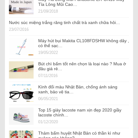
Tỉa Lông Mũi Cao…
21/09/2018
Nước súc miệng trắng răng tinh chất trà xanh chữa hôi…
23/07/2016
Máy hút bụi Makita CL108FDSHW không dây ,
có thể sạc…
19/05/2022
Bút chì bấm tốt nên chọn là loại nào ? Mua ở
đâu giá rẻ…
07/11/2016
Kính đổi màu Nhật Bản, chống ánh sáng
xanh, bảo vệ tia…
06/05/2021
Top 15 giày lacoste nam xịn đẹp 2020 giầy
lacoste chính…
01/12/2020
Thảm bấm huyệt Nhật Bản có thần kì như
quảng cáo không?…