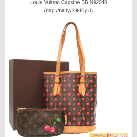
Louis Vuitton Capsine BB N92040
(http://bit.ly/39kEIpU)