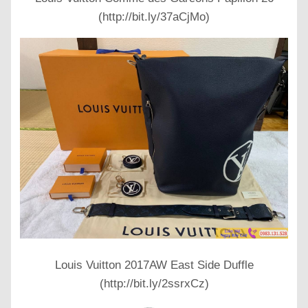
(http://bit.ly/37aCjMo)
Louis Vuitton 2017AW East Side Duffle
(http://bit.ly/2ssrxCz)