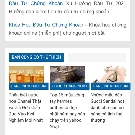
Đầu Tư Chứng Khoán
Xu Hướng Đầu Tư 2021
Hướng dẫn kiếm tiền từ đầu tư chứng khoán
Khóa Học Đầu Tư Chứng Khoán
- Khóa học chứng
khoán online (miễn phí) cho người mới bắt
BẠN CŨNG CÓ THỂ THÍCH
HÀNG NHẬT NỘI ĐỊA
ORDER HÀNG NHẬT
HÀNG NHẬT NỘI ĐỊA
Phân biệt nước
Top 15 mẫu vòng
Những mẫu dép
hoa Chanel Thật
tay hermes
Gucci Sandal hot
và Giả Đơn Giản
authentic đẹp
dành cho các cô
Dựa Vào Kinh
nhất năm nay bán
nàng cá tính thời
Nghiệm Mới Nhất
chạy trên yahoo
thượng
Nhật