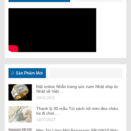
Sản Phẩm Mới
Đặt online Nhẫn trang sức nam Nhật ship từ
Nhật về Việt…
20/01/2021
Thanh lý 30 mẫu Túi xách nữ mini đeo chéo,
túi đi chơi,…
14/07/2023
Máy Tỉa Lông Mũi Panasonic ER-GN10 Máy