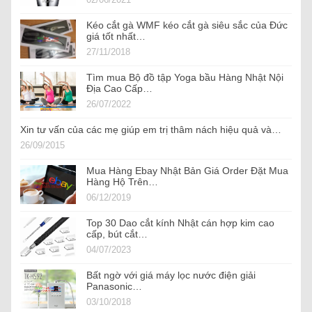
Kéo cắt gà WMF kéo cắt gà siêu sắc của Đức
giá tốt nhất…
27/11/2018
Tìm mua Bộ đồ tập Yoga bầu Hàng Nhật Nội
Địa Cao Cấp…
26/07/2022
Xin tư vấn của các mẹ giúp em trị thâm nách hiệu quả và…
26/09/2015
Mua Hàng Ebay Nhật Bản Giá Order Đặt Mua
Hàng Hộ Trên…
06/12/2019
Top 30 Dao cắt kính Nhật cán hợp kim cao
cấp, bút cắt…
04/07/2023
Bất ngờ với giá máy lọc nước điện giải
Panasonic…
03/10/2018