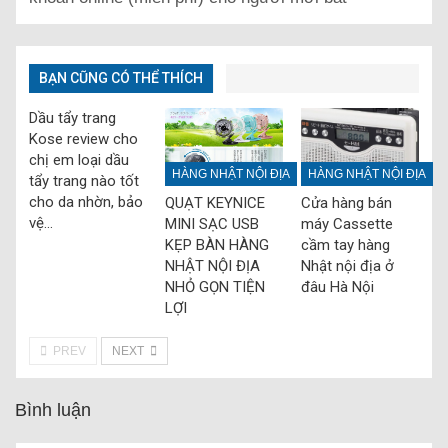
BẠN CŨNG CÓ THỂ THÍCH
Dầu tẩy trang
Kose review cho
chị em loại dầu
HÀNG NHẬT NỘI ĐỊA
HÀNG NHẬT NỘI ĐỊA
tẩy trang nào tốt
cho da nhờn, bảo
QUẠT KEYNICE
Cửa hàng bán
vệ…
MINI SẠC USB
máy Cassette
KẸP BÀN HÀNG
cầm tay hàng
NHẬT NỘI ĐỊA
Nhật nội địa ở
NHỎ GỌN TIỆN
đâu Hà Nội
LỢI
PREV
NEXT
Bình luận