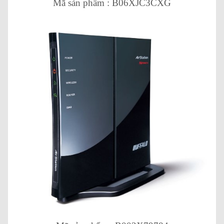
Mã sản phẩm : B06XJC3CXG