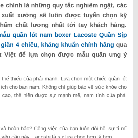
e chính là những quy tắc nghiêm ngặt, các
 xuất xưởng sẽ luôn được tuyển chọn kỹ
hẩm chất lượng nhất tới tay khách hàng.
mẫu quần lót nam boxer Lacoste Quần Sịp
 giãn 4 chiều, kháng khuẩn chính hãng
qua
ật Việt để lựa chọn được mẫu quần ưng ý
thể thiếu của phái mạnh. Lựa chọn một chiếc quần lót
ợi ích cho bạn nam. Không chỉ giúp bảo vệ sức khỏe cho
 cao, thể hiện được sự mạnh mẽ, nam tính của phái
 và hoàn hảo? Công việc của bạn luôn đòi hỏi sự tỉ mỉ
 yêu cầu này, Lacoste là sự lựa chọn hợp lý hơn.