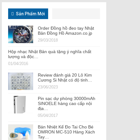
Sản Phẩm Mới
Order Đồng hồ đeo tay Nhật
Bản Đồng Hồ Amazon.co.jp
29/03/2018
Hộp nhạc Nhật Bản quà tặng ý nghĩa chất
lượng và độc…
01/04/2016
Review đánh giá 20 Lô Kim
Cương Si Nhật có độ tinh…
23/06/2023
Pin sạc dự phòng 30000mAh
SINOELE hàng cao cấp nội
địa…
05/04/2017
Bán Nhiệt Kế Đo Tai Cho Bé
OMRON MC-510 Hàng Xách
Tay…