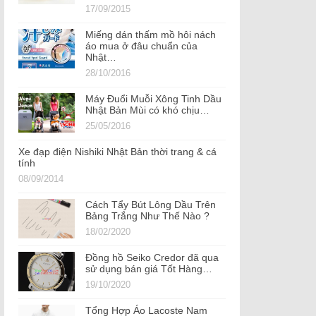
17/09/2015
Miếng dán thấm mồ hôi nách
áo mua ở đâu chuẩn của
Nhật…
28/10/2016
Máy Đuổi Muỗi Xông Tinh Dầu
Nhật Bản Mùi có khó chịu…
25/05/2016
Xe đạp điện Nishiki Nhật Bản thời trang & cá
tính
08/09/2014
Cách Tẩy Bút Lông Dầu Trên
Bảng Trắng Như Thế Nào ?
18/02/2020
Đồng hồ Seiko Credor đã qua
sử dụng bán giá Tốt Hàng…
19/10/2020
Tổng Hợp Áo Lacoste Nam