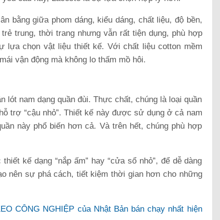
ân bằng giữa phom dáng, kiểu dáng, chất liệu, độ bền,
trẻ trung, thời trang nhưng vẫn rất tiện dụng, phù hợp
sự lựa chọn vật liệu thiết kế. Với chất liệu cotton mềm
i mái vận động mà không lo thấm mồ hôi.
n lót nam dạng quần đùi. Thực chất, chúng là loại quần
hỗ trợ “cậu nhỏ”. Thiết kế này được sử dụng ở cả nam
quần này phổ biến hơn cả. Và trên hết, chúng phù hợp
thiết kế dạng “nắp ấm” hay “cửa sổ nhỏ”, để dễ dàng
tạo nên sự phá cách, tiết kiệm thời gian hơn cho những
 KEO CÔNG NGHIỆP của Nhật Bản bán chạy nhất hiện