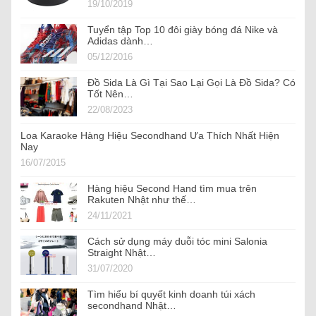
19/10/2019
Tuyển tập Top 10 đôi giày bóng đá Nike và
Adidas dành…
05/12/2016
Đồ Sida Là Gì Tại Sao Lại Gọi Là Đồ Sida? Có
Tốt Nên…
22/08/2023
Loa Karaoke Hàng Hiệu Secondhand Ưa Thích Nhất Hiện
Nay
16/07/2015
Hàng hiệu Second Hand tìm mua trên
Rakuten Nhật như thế…
24/11/2021
Cách sử dụng máy duỗi tóc mini Salonia
Straight Nhật…
31/07/2020
Tìm hiểu bí quyết kinh doanh túi xách
secondhand Nhật…