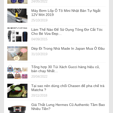
24/05/2022
Máy Bơm Lốp Ô Tô Mini Nhật Bản Tự Ngắt
12V Mới 2019
25/10/2019
Làm Thế Nào Để Sử Dụng Tông Đơ Cắt Tóc
Cho Bé Vừa Đẹp…
04/09/2015
Dép Đi Trong Nhà Made In Japan Mua Ở Đâu
31/10/2019
Tổng hợp 30 Túi Xách Gucci hàng hiệu cũ,
bán chạy Nhất…
20/04/2022
Tại sao nên dùng chổi Chasen để pha chế trà
Matcha ?
20/11/2018
Giá Thắt Lưng Hermes Cũ Authentic Tầm Bao
Nhiêu Tiền?