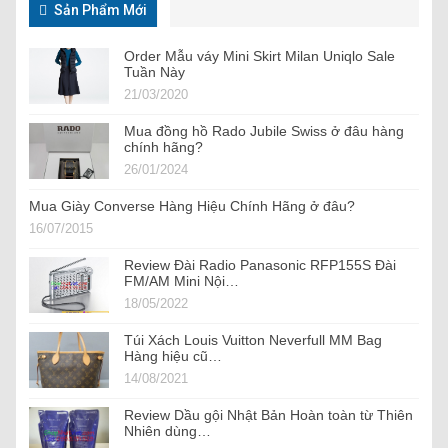
Sản Phẩm Mới
Order Mẫu váy Mini Skirt Milan Uniqlo Sale
Tuần Này
21/03/2020
Mua đồng hồ Rado Jubile Swiss ở đâu hàng
chính hãng?
26/01/2024
Mua Giày Converse Hàng Hiệu Chính Hãng ở đâu?
16/07/2015
Review Đài Radio Panasonic RFP155S Đài
FM/AM Mini Nội…
18/05/2022
Túi Xách Louis Vuitton Neverfull MM Bag
Hàng hiệu cũ…
14/08/2021
Review Dầu gội Nhật Bản Hoàn toàn từ Thiên
Nhiên dùng…