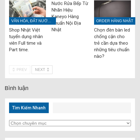
Nước Rửa Bếp Từ
Nhãn Hiệu
Kaneyo Hàng
VĂN HÓA, ĐẤT NƯỚC, CON NGƯỜI NHẬT BẢN
ORDER HÀNG NHẬT
Chuẩn Nội Địa
Nhật
Shop Nhật Việt
Chọn đèn bàn led
tuyển dụng nhân
chống cận cho
viên Full time và
trẻ cần dựa theo
Part time.
những tiêu chuẩn
nào?
PREV
NEXT
Bình luận
Tìm Kiếm Nhanh
Tìm
Kiếm
Nhanh