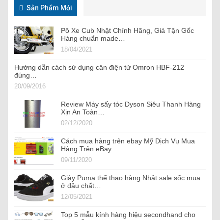
Sản Phẩm Mới
Pô Xe Cub Nhật Chính Hãng, Giá Tận Gốc
Hàng chuẩn made…
18/04/2021
Hướng dẫn cách sử dụng cân điện tử Omron HBF-212
đúng…
20/09/2016
Review Máy sấy tóc Dyson Siêu Thanh Hàng
Xịn An Toàn…
02/12/2020
Cách mua hàng trên ebay Mỹ Dịch Vụ Mua
Hàng Trên eBay…
09/11/2020
Giày Puma thể thao hàng Nhật sale sốc mua
ở đâu chất…
12/05/2021
Top 5 mẫu kính hàng hiệu secondhand cho