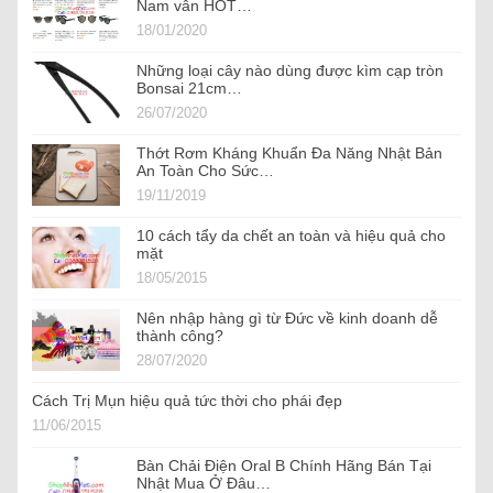
Nam vẫn HOT…
18/01/2020
Những loại cây nào dùng được kìm cạp tròn
Bonsai 21cm…
26/07/2020
Thớt Rơm Kháng Khuẩn Đa Năng Nhật Bản
An Toàn Cho Sức…
19/11/2019
10 cách tẩy da chết an toàn và hiệu quả cho
mặt
18/05/2015
Nên nhập hàng gì từ Đức về kinh doanh dễ
thành công?
28/07/2020
Cách Trị Mụn hiệu quả tức thời cho phái đẹp
11/06/2015
Bàn Chải Điện Oral B Chính Hãng Bán Tại
Nhật Mua Ở Đâu…