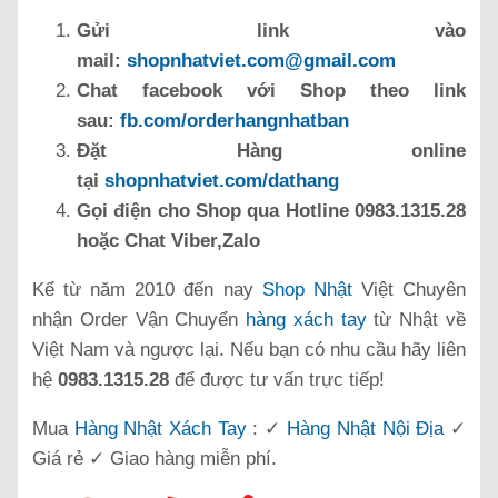
Gửi link vào
mail:
shopnhatviet.com@gmail.com
Chat facebook với Shop theo link
sau:
fb.com/orderhangnhatban
Đặt Hàng online
tại
shopnhatviet.com/dathang
Gọi điện cho Shop qua Hotline 0983.1315.28
hoặc Chat Viber,Zalo
Kể từ năm 2010 đến nay
Shop Nhật
Việt Chuyên
nhận Order Vận Chuyển
hàng xách tay
từ Nhật về
Việt Nam và ngược lại. Nếu bạn có nhu cầu hãy liên
hệ
0983.1315.28
để được tư vấn trực tiếp!
Mua
Hàng Nhật Xách Tay
: ✓
Hàng Nhật Nội Địa
✓
Giá rẻ ✓ Giao hàng miễn phí.