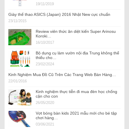
19/11/2019
Giày thể thao ASICS (Japan) 2016 Nhật New cực chuẩn
23/11/2015
Review viên thức ăn diệt kiến Super Arinosu
Koroki…
16/10/2017
Bộ dụng cụ làm vườn nội địa Trung không thể
thiếu cho…
23/02/2024
Kinh Nghiệm Mua Đồ Cũ Trên Các Trang Web Bán Hàng…
22/01/2016
Kinh nghiệm thực tiễn đi mua đèn học chống
cận cho con
26/05/2020
Vợt bóng bàn kids 2021 mẫu mới cho bé tập
chơi hàng…
03/06/2021