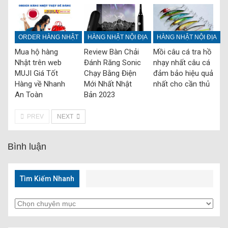
ORDER HÀNG NHẬT
HÀNG NHẬT NỘI ĐỊA
HÀNG NHẬT NỘI ĐỊA
Mua hộ hàng
Review Bàn Chải
Mồi câu cá tra hồ
Nhật trên web
Đánh Răng Sonic
nhạy nhất câu cá
MUJI Giá Tốt
Chạy Bằng Điện
đảm bảo hiệu quả
Hàng về Nhanh
Mới Nhất Nhật
nhất cho cần thủ
An Toàn
Bản 2023
PREV
NEXT
Bình luận
Tìm Kiếm Nhanh
Tìm
Kiếm
Nhanh