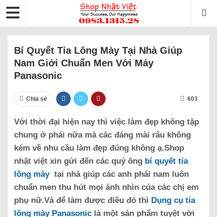
Bí Quyết Tỉa Lông Mày Tại Nhà Giúp
Nam Giới Chuẩn Men Với Máy
Panasonic
Chia sẻ
603
Với thời đại hiện nay thì việc làm đẹp không tập
chung ở phái nữa mà các đáng mài râu không
kém về nhu cầu làm đẹp đúng không ạ.Shop
nhật việt xin gửi đến các quý ông
bí quyết tỉa
lông mày
tại nhà giúp các anh phái nam luôn
chuẩn men thu hút mọi ánh nhìn của các chị em
phụ nữ.Và để làm được điều đó thì
Dụng cụ tỉa
lông mày Panasonic
là một sản phẩm tuyệt vời