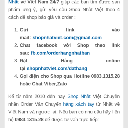
Nhật
về Việt Nam 24/7
giúp các bạn tìm được sản
phẩm ưng ý, gửi yêu cầu Shop Nhật Việt theo 4
cách để shop báo giá và order :
Gửi link vào
mail:
shopnhatviet.com@gmail.com
Chat facebook với Shop theo link
sau:
fb.com/orderhangnhatban
Đặt Hàng online
tại
shopnhatviet.com/dathang
Gọi điện cho Shop qua Hotline 0983.1315.28
hoặc Chat Viber,Zalo
Kể từ năm 2010 đến nay
Shop Nhật
Việt Chuyên
nhận Order Vận Chuyển
hàng xách tay
từ Nhật về
Việt Nam và ngược lại. Nếu bạn có nhu cầu hãy liên
hệ
0983.1315.28
để được tư vấn trực tiếp!