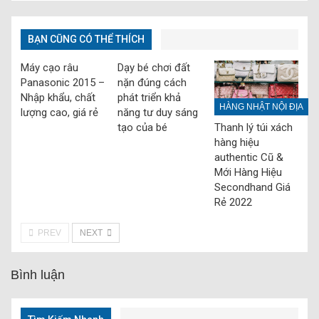
BẠN CŨNG CÓ THỂ THÍCH
Máy cạo râu
Dạy bé chơi đất
Panasonic 2015 –
nặn đúng cách
Nhập khẩu, chất
phát triển khả
HÀNG NHẬT NỘI ĐỊA
lượng cao, giá rẻ
năng tư duy sáng
tạo của bé
Thanh lý túi xách
hàng hiệu
authentic Cũ &
Mới Hàng Hiệu
Secondhand Giá
Rẻ 2022
PREV
NEXT
Bình luận