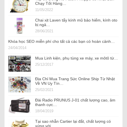
Chạy Tốt Hàng…
11/05/2022
Chai xịt Laven tẩy kính mũ bảo hiểm, kính oto
bị ngả…
28/06/2021
Khóa học SEO miễn phí cho tất cả các bạn có hoàn cảnh…
24/04/2014
Mua Linh kiện, phụ tùng xe máy, xe môtô từ…
25/12/2017
Địa Chỉ Mua Trang Sức Online Ship Từ Nhật
Về VN Uy Tín…
25/02/2021
Đài Radio PRUNUS J-01 chất lượng cao, âm
thanh cực…
18/04/2019
Tại sao nhẫn Cartier lại đắt, chất lượng có
xứng với…