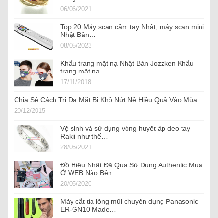
06/06/2021
Top 20 Máy scan cầm tay Nhật, máy scan mini
Nhật Bản…
08/05/2023
Khẩu trang mặt nạ Nhật Bản Jozzken Khẩu
trang mặt nạ…
17/11/2018
Chia Sẻ Cách Trị Da Mặt Bị Khô Nứt Nẻ Hiệu Quả Vào Mùa…
20/12/2015
Vệ sinh và sử dụng vòng huyết áp đeo tay
Rakii như thế…
28/05/2021
Đồ Hiệu Nhật Đã Qua Sử Dụng Authentic Mua
Ở WEB Nào Bên…
20/05/2020
Máy cắt tỉa lông mũi chuyên dụng Panasonic
ER-GN10 Made…