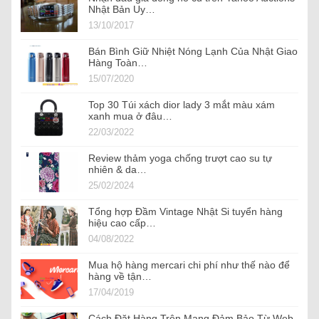
Nhật Bản Uy…
13/10/2017
Bán Bình Giữ Nhiệt Nóng Lạnh Của Nhật Giao
Hàng Toàn…
15/07/2020
Top 30 Túi xách dior lady 3 mắt màu xám
xanh mua ở đâu…
22/03/2022
Review thảm yoga chống trượt cao su tự
nhiên & da…
25/02/2024
Tổng hợp Đầm Vintage Nhật Si tuyển hàng
hiệu cao cấp…
04/08/2022
Mua hộ hàng mercari chi phí như thế nào để
hàng về tận…
17/04/2019
Cách Đặt Hàng Trên Mạng Đảm Bảo Từ Web