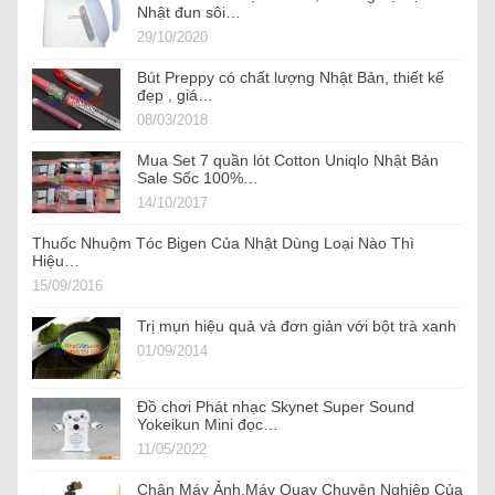
Nhật đun sôi…
29/10/2020
Bút Preppy có chất lượng Nhật Bản, thiết kế
đẹp , giá…
08/03/2018
Mua Set 7 quần lót Cotton Uniqlo Nhật Bản
Sale Sốc 100%…
14/10/2017
Thuốc Nhuộm Tóc Bigen Của Nhật Dùng Loại Nào Thì
Hiệu…
15/09/2016
Trị mụn hiệu quả và đơn giản với bột trà xanh
01/09/2014
Đồ chơi Phát nhạc Skynet Super Sound
Yokeikun Mini đọc…
11/05/2022
Chân Máy Ảnh,Máy Quay Chuyên Nghiệp Của