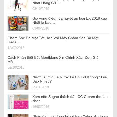
Nhật Hàng Cũ…
08/10/2019
Giá vòng điều hòa huyết áp loại EX 2018 của
Nhật là bao…
03/06/2018
Chăm Sóc Da Mặt Tốt Hơn Với Máy Chăm Sóc Da Mặt
Hada…
12/07/2015
Cách Phân Biệt Bút Montblanc Xịn Chính Xác, Đơn Giản
Mà…
02/10/2015
Nước Izumio Là Nước Gì Có Tốt Không? Giá
Bao Nhiêu?
25/11/2019
Kem nền Sugao thách đấu CC Cream the face
shop
16/03/2016
Nhận đấu giá đồng hồ cũ trên Yahoo Auctions