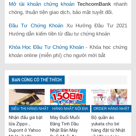
Mở tài khoản chứng khoán
TechcomBank
nhanh
chóng, thuận tiện giao dịch, bảo mật tuyệt đối.
Đầu Tư Chứng Khoán
Xu Hướng Đầu Tư 2021
Hướng dẫn kiếm tiền từ đầu tư chứng khoán
Khóa Học Đầu Tư Chứng Khoán
- Khóa học chứng
khoán online (miễn phí) cho người mới bắt
BẠN CŨNG CÓ THỂ THÍCH
SIÊU THỊ HÀNG NHẬT
HÀNG NHẬT NỘI ĐỊA
ORDER HÀNG NHẬT
Nhận đấu giá bật
Máy Đuổi Muỗi
Bộ quần áo
lửa Zippo ,
Bằng Tinh Dầu
yukata cho bé
Dupont ở Yahoo
Nhật Bản Máy
hàng đặt từ Nhật