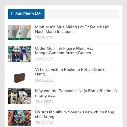
Sản Phẩm Mới
Mình Muốn Mua Miếng Lót Thấm Mồ Hôi
Nách Made In Japan…
27/05/2020
Order Mô Hình Figure Nhân Vật
Manga,Gundam,Anime,Games
22/05/2015
Ví Louis Vuitton Pochette Félicie Damier
Hàng…
16/05/2020
Máy cạo râu Panasonic Nhật Bản lưỡi tròn có
những ưu…
18/11/2021
Bộ sưu tập album Songoku đẹp, chính hãng
chất lượng
25/12/2018