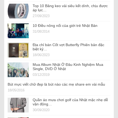
Top 10 Băng keo vải siêu kết dính, chịu được
áp lực…
27/09/2023
10 Điều nông nổi của giới trẻ Nhật Bản
31/08/2014
Địa chỉ bán Cốt vợt Butterfly Phiên bản đặc
biệt kỷ…
18/06/2023
Mua Album Nhật Ở Đâu Kinh Nghiệm Mua
Single, DVD Ở Nhật
03/12/2019
Bút mực viết chữ đẹp là bút nào các mẹ share em vài mẫu
18/05/2016
Quần áo mưa chơi golf của Nhật mặc nhẹ dễ
vận động…
30/09/2020