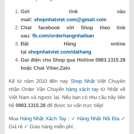
Gửi link vào
mail:
shopnhatviet.com@gmail.com
Chat facebook với Shop theo link
sau:
fb.com/orderhangnhatban
Đặt Hàng online
tại
shopnhatviet.com/dathang
Gọi điện cho Shop qua Hotline 0983.1315.28
hoặc Chat Viber,Zalo
Kể từ năm 2010 đến nay
Shop Nhật
Việt Chuyên
nhận Order Vận Chuyển
hàng xách tay
từ Nhật về
Việt Nam và ngược lại. Nếu bạn có nhu cầu hãy liên
hệ
0983.1315.28
để được tư vấn trực tiếp!
Mua
Hàng Nhật Xách Tay
: ✓
Hàng Nhật Nội Địa
✓
Giá rẻ ✓ Giao hàng miễn phí.