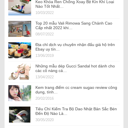
Keo Khóa Ren Chống Xoay Bịt Kín Khí Loại
Nào Tốt Nhất…
10/03/2022
Top 20 mẫu Vali Rimowa Sang Chảnh Cao
Cấp nhất 2022 khi…
08/07/2022
Địa chỉ dịch vụ chuyên nhận đấu giá hộ trên
Ebay uy tín…
13/06/2019
Những mẫu dép Gucci Sandal hot dành cho
các cô nàng cá…
13/04/2022
Kem trang điểm cc cream sugao review công
dụng, tính…
20/02/2016
Tiêu Chí Kiểm Tra Bộ Dao Nhật Bản Sắc Bén
Đến Độ Nào Là…
30/05/2020