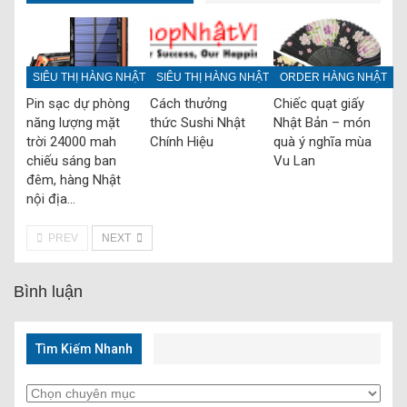
SIÊU THỊ HÀNG NHẬT
SIÊU THỊ HÀNG NHẬT
ORDER HÀNG NHẬT
Pin sạc dự phòng
Cách thưởng
Chiếc quạt giấy
năng lượng mặt
thức Sushi Nhật
Nhật Bản – món
trời 24000 mah
Chính Hiệu
quà ý nghĩa mùa
chiếu sáng ban
Vu Lan
đêm, hàng Nhật
nội địa…
PREV
NEXT
Bình luận
Tìm Kiếm Nhanh
Tìm