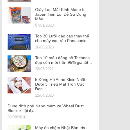
Giấy Lau Mắt Kính Made In
Japan Tiện Lợi Dễ Sử Dụng
Mẫu…
07/01/2020
Top 30 Lưỡi dao cạo thay thế
cho máy cạo râu Panasonic…
16/06/2023
Top 10 mẫu đồng hồ Technos
đẹp còn mới trên 95% giá tốt…
28/03/2021
5 Đồng Hồ Anne Klein Nhật
Dưới 3 Triệu Mặt Tròn Cực
Đẹp…
21/04/2023
Dung dịch phủ Nano mâm xe Wheel Dust
Blocker nội địa…
08/08/2016
Máy ép chậm Nhật Bản Iris