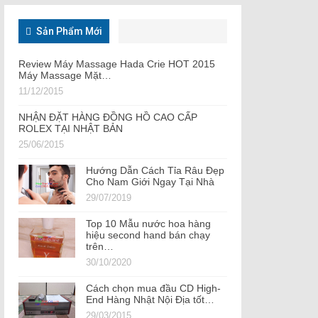
Sản Phẩm Mới
Review Máy Massage Hada Crie HOT 2015
Máy Massage Mặt…
11/12/2015
NHẬN ĐẶT HÀNG ĐỒNG HỒ CAO CẤP
ROLEX TẠI NHẬT BẢN
25/06/2015
Hướng Dẫn Cách Tỉa Râu Đẹp
Cho Nam Giới Ngay Tại Nhà
29/07/2019
Top 10 Mẫu nước hoa hàng
hiệu second hand bán chạy
trên…
30/10/2020
Cách chọn mua đầu CD High-
End Hàng Nhật Nội Địa tốt…
29/03/2015