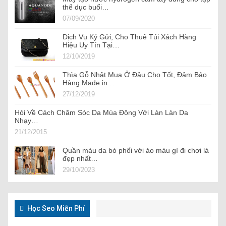
thể dục buổi…
07/09/2020
Dịch Vụ Ký Gửi, Cho Thuê Túi Xách Hàng
Hiệu Uy Tín Tại…
12/10/2019
Thìa Gỗ Nhật Mua Ở Đâu Cho Tốt, Đảm Bảo
Hàng Made in…
27/12/2019
Hỏi Về Cách Chăm Sóc Da Mùa Đông Với Làn Làn Da
Nhạy…
21/12/2015
Quần màu da bò phối với áo màu gì đi chơi là
đẹp nhất…
29/10/2023
Học Seo Miễn Phí