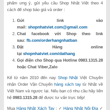
phẩm ưng ý, gửi yêu cầu Shop Nhật Việt theo 4
cách để shop báo giá và order :
Gửi link vào
mail:
shopnhatviet.com@gmail.com
Chat facebook với Shop theo link
sau:
fb.com/orderhangnhatban
Đặt Hàng online
tại
shopnhatviet.com/dathang
Gọi điện cho Shop qua Hotline 0983.1315.28
hoặc Chat Viber,Zalo
Kể từ năm 2010 đến nay
Shop Nhật
Việt Chuyên
nhận Order Vận Chuyển
hàng xách tay
từ Nhật về
Việt Nam và ngược lại. Nếu bạn có nhu cầu hãy liên
hệ
0983.1315.28
để được tư vấn trực tiếp!
Mua
Hàng Nhật Xách Tay
: ✓
Hàng Nhật Nội Địa
✓