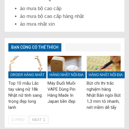
áo mưa bộ cao cấp
áo mưa bộ cao cấp hàng nhật
áo mưa nhật xịn
BẠN CŨNG CÓ THỂ THÍCH
ORDER HÀNG NHẬT
HÀNG NHẬT NỘI ĐỊA
HÀNG NHẬT NỘI ĐỊA
Top 10 mẫu Lắc
Máy Đuổi Muỗi
Bút chì thi trắc
tay vàng nữ 18k
VAPE Dùng Pin
nghiệm hàng
Nhật nữ tính sang
Hàng Made In
Nhật Bản ngòi Bút
trọng đẹp long
Japan bền đẹp
1,3 mm tô nhanh,
lanh
nét mềm dễ tẩy
PREV
NEXT