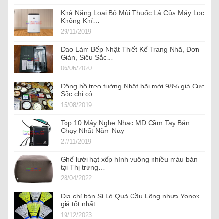
Khả Năng Loại Bỏ Mùi Thuốc Lá Của Máy Lọc
Không Khí…
29/11/2019
Dao Làm Bếp Nhật Thiết Kế Trang Nhã, Đơn
Giản, Siêu Sắc…
06/06/2020
Đồng hồ treo tường Nhật bãi mới 98% giá Cực
Sốc chỉ có…
15/08/2019
Top 10 Máy Nghe Nhạc MD Cầm Tay Bán
Chạy Nhất Năm Nay
27/11/2019
Ghế lười hạt xốp hình vuông nhiều màu bán
tại Thị trừng…
28/04/2022
Địa chỉ bán Sỉ Lẻ Quả Cầu Lông nhựa Yonex
giá tốt nhất…
19/12/2023