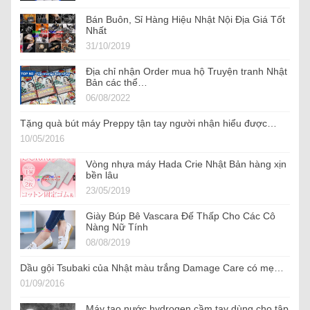
Bán Buôn, Sỉ Hàng Hiệu Nhật Nội Địa Giá Tốt
Nhất
31/10/2019
Địa chỉ nhận Order mua hộ Truyện tranh Nhật
Bản các thể…
06/08/2022
Tặng quà bút máy Preppy tận tay người nhận hiểu được…
10/05/2016
Vòng nhựa máy Hada Crie Nhật Bản hàng xịn
bền lâu
23/05/2019
Giày Búp Bê Vascara Đế Thấp Cho Các Cô
Nàng Nữ Tính
08/08/2019
Dầu gội Tsubaki của Nhật màu trắng Damage Care có mẹ…
01/09/2016
Máy tạo nước hydrogen cầm tay dùng cho tập