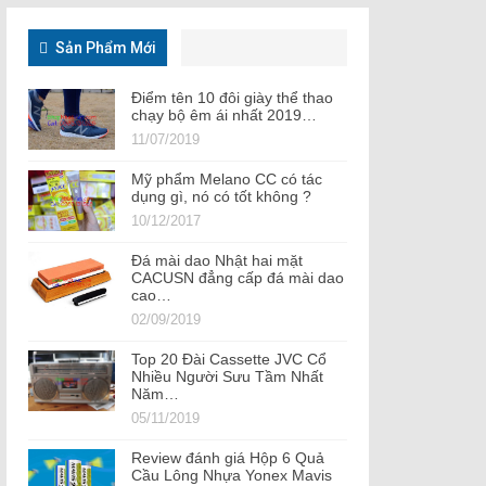
Sản Phẩm Mới
Điểm tên 10 đôi giày thể thao
chạy bộ êm ái nhất 2019…
11/07/2019
Mỹ phẩm Melano CC có tác
dụng gì, nó có tốt không ?
10/12/2017
Đá mài dao Nhật hai mặt
CACUSN đẳng cấp đá mài dao
cao…
02/09/2019
Top 20 Đài Cassette JVC Cổ
Nhiều Người Sưu Tầm Nhất
Năm…
05/11/2019
Review đánh giá Hộp 6 Quả
Cầu Lông Nhựa Yonex Mavis