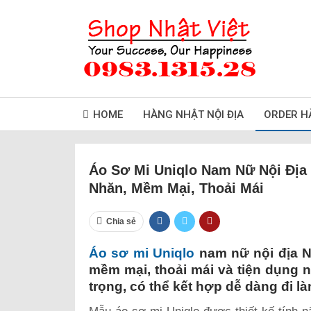
HOME
HÀNG NHẬT NỘI ĐỊA
ORDER H
Áo Sơ Mi Uniqlo Nam Nữ Nội Địa 
Nhăn, Mềm Mại, Thoải Mái
Chia sẻ
Áo sơ mi Uniqlo
nam nữ nội địa N
mềm mại, thoải mái và tiện dụng
trọng, có thể kết hợp dễ dàng đi là