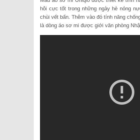
Mẫu áo sơ mi Uniqlo được thiết kế tính n
hôi cực tốt trong những ngày hè nóng nực
chùi vết bẩn. Thêm vào đó tính năng chốn
là dòng áo sơ mi được giới văn phòng Nhật