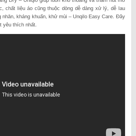
ăng Dry – Uniqlo giúp luôn khô thoáng và thâm hút mồ
, chất liệu áo cũng thuộc dòng dễ dàng xử lý, dễ lau
g nhăn, kháng khuẩn, khử mùi – Unqilo Easy Care. Đây
 yêu thích nhất.