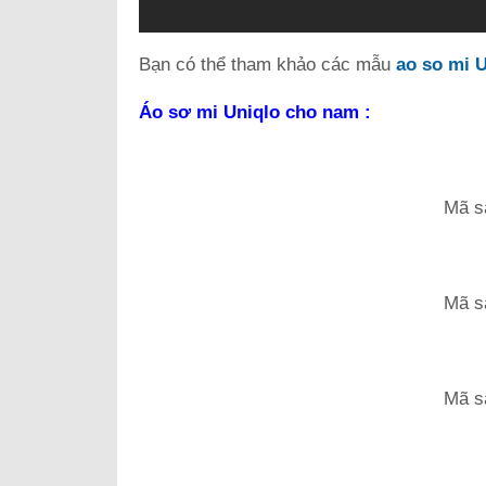
Bạn có thể tham khảo các mẫu
ao so mi 
Áo sơ mi Uniqlo cho nam :
Mã s
Mã s
Mã s