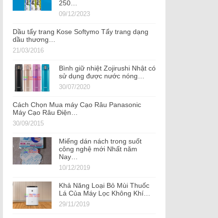
250…
09/12/2023
Dầu tẩy trang Kose Softymo Tẩy trang dạng
dầu thương…
21/03/2016
Bình giữ nhiệt Zojirushi Nhật có
sử dụng được nước nóng…
30/07/2020
Cách Chọn Mua máy Cạo Râu Panasonic
Máy Cạo Râu Điện…
30/09/2015
Miếng dán nách trong suốt
công nghệ mới Nhất năm
Nay…
10/12/2019
Khả Năng Loại Bỏ Mùi Thuốc
Lá Của Máy Lọc Không Khí…
29/11/2019