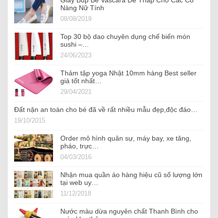
Giày Búp Bê Vascara Đế Thấp Cho Các Cô
Nàng Nữ Tính
08/08/2019
Top 30 bộ dao chuyên dụng chế biến món
sushi –…
24/06/2023
Thảm tập yoga Nhật 10mm hàng Best seller
giá tốt nhất…
29/04/2021
Đất nặn an toàn cho bé đã về rất nhiều mẫu đẹp,độc đáo…
19/10/2015
Order mô hình quân sự, máy bay, xe tăng,
pháo, trực…
04/03/2016
Nhận mua quần áo hàng hiệu cũ số lượng lớn
tại web uy…
11/12/2018
Nước màu dừa nguyên chất Thanh Bình cho