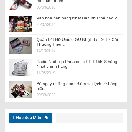
món kho thêm…
05/04/2018
Văn hóa bán hàng Nhật Bản như thế nào ?
29/07/2014
Quần Lót Nữ Uniqlo GU Nhật Bản Set 7 Cái
Thương Hiệu…
14/10/2017
Radio Nhật xịn Panasonic RF-P155-S hàng
Nhật chính hãng
11/05/2019
Bỏ ngay những quan điểm sai lệch về hàng
hiệu…
09/03/2023
Học Seo Miễn Phí