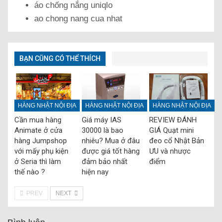
áo chống nắng uniqlo
ao chong nang cua nhat
BẠN CŨNG CÓ THỂ THÍCH
HÀNG NHẬT NỘI ĐỊA
HÀNG NHẬT NỘI ĐỊA
HÀNG NHẬT NỘI ĐỊA
Cần mua hàng
Giá máy IAS
REVIEW ĐÁNH
Animate ở cửa
30000 là bao
GIÁ Quạt mini
hàng Jumpshop
nhiêu? Mua ở đâu
đeo cổ Nhật Bản
với mấy phụ kiện
được giá tốt hàng
ƯU và nhược
ở Seria thì làm
đảm bảo nhất
điểm
thế nào ?
hiện nay
PREV
NEXT