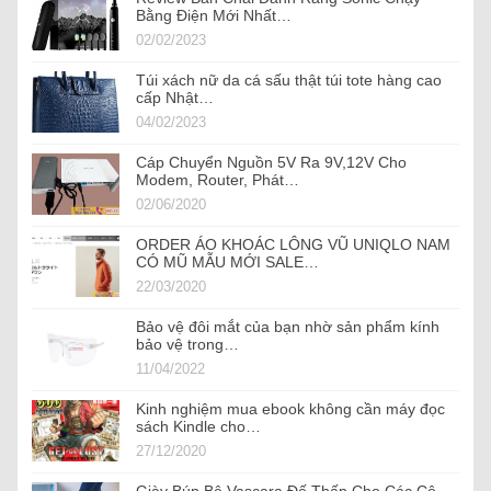
Bằng Điện Mới Nhất…
02/02/2023
Túi xách nữ da cá sấu thật túi tote hàng cao
cấp Nhật…
04/02/2023
Cáp Chuyển Nguồn 5V Ra 9V,12V Cho
Modem, Router, Phát…
02/06/2020
ORDER ÁO KHOÁC LÔNG VŨ UNIQLO NAM
CÓ MŨ MẪU MỚI SALE…
22/03/2020
Bảo vệ đôi mắt của bạn nhờ sản phẩm kính
bảo vệ trong…
11/04/2022
Kinh nghiệm mua ebook không cần máy đọc
sách Kindle cho…
27/12/2020