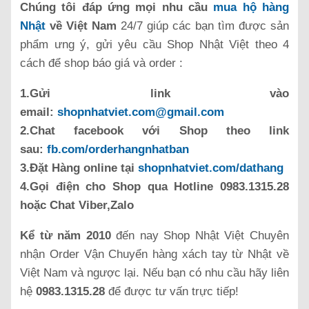
Chúng tôi đáp ứng mọi nhu cầu
mua hộ hàng
Nhật
về Việt Nam
24/7 giúp các bạn tìm được sản
phẩm ưng ý, gửi yêu cầu Shop Nhật Việt theo 4
cách để shop báo giá và order :
1.Gửi link vào
email:
shopnhatviet.com@gmail.com
2.Chat facebook với Shop theo link
sau:
fb.com/orderhangnhatban
3.Đặt Hàng online tại
shopnhatviet.com/dathang
4.Gọi điện cho Shop qua Hotline 0983.1315.28
hoặc Chat Viber,Zalo
Kể từ năm 2010
đến nay Shop Nhật Việt Chuyên
nhận Order Vận Chuyển hàng xách tay từ Nhật về
Việt Nam và ngược lại. Nếu bạn có nhu cầu hãy liên
hệ
0983.1315.28
để được tư vấn trực tiếp!