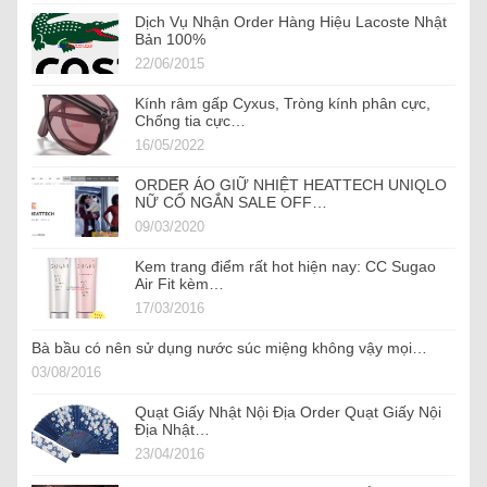
Dịch Vụ Nhận Order Hàng Hiệu Lacoste Nhật
Bản 100%
22/06/2015
Kính râm gấp Cyxus, Tròng kính phân cực,
Chống tia cực…
16/05/2022
ORDER ÁO GIỮ NHIỆT HEATTECH UNIQLO
NỮ CỔ NGẮN SALE OFF…
09/03/2020
Kem trang điểm rất hot hiện nay: CC Sugao
Air Fit kèm…
17/03/2016
Bà bầu có nên sử dụng nước súc miệng không vậy mọi…
03/08/2016
Quạt Giấy Nhật Nội Địa Order Quạt Giấy Nội
Địa Nhật…
23/04/2016