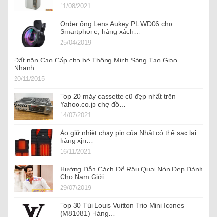
11/08/2021
Order ống Lens Aukey PL WD06 cho
Smartphone, hàng xách…
25/04/2019
Đất nặn Cao Cấp cho bé Thông Minh Sáng Tạo Giao
Nhanh…
20/11/2015
Top 20 máy cassette cũ đẹp nhất trên
Yahoo.co.jp chợ đồ…
14/07/2021
Áo giữ nhiệt chạy pin của Nhật có thể sạc lại
hàng xịn…
16/11/2021
Hướng Dẫn Cách Để Râu Quai Nón Đẹp Dành
Cho Nam Giới
29/07/2019
Top 30 Túi Louis Vuitton Trio Mini Icones
(M81081) Hàng…