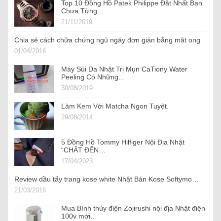
Top 10 Đồng Hồ Patek Philippe Đắt Nhất Bạn
Chưa Từng…
21/11/2019
Chia sẻ cách chữa chứng ngủ ngáy đơn giản bằng mật ong
01/04/2016
Máy Sủi Da Nhật Trị Mụn CaTiony Water
Peeling Có Những…
30/08/2019
Làm Kem Với Matcha Ngon Tuyệt.
29/08/2014
5 Đồng Hồ Tommy Hilfiger Nội Địa Nhật
“CHẤT ĐẾN…
17/04/2023
Review dầu tẩy trang kose white Nhật Bản Kose Softymo…
21/03/2016
Mua Bình thủy điện Zojirushi nội địa Nhật điện
100v mới…