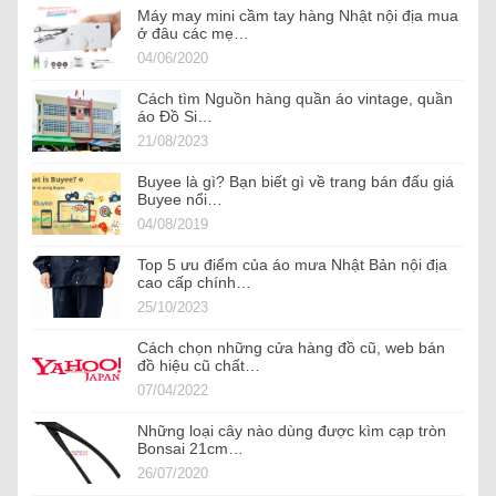
Máy may mini cầm tay hàng Nhật nội địa mua
ở đâu các mẹ…
04/06/2020
Cách tìm Nguồn hàng quần áo vintage, quần
áo Đồ Si…
21/08/2023
Buyee là gì? Bạn biết gì về trang bán đấu giá
Buyee nổi…
04/08/2019
Top 5 ưu điểm của áo mưa Nhật Bản nội địa
cao cấp chính…
25/10/2023
Cách chọn những cửa hàng đồ cũ, web bán
đồ hiệu cũ chất…
07/04/2022
Những loại cây nào dùng được kìm cạp tròn
Bonsai 21cm…
26/07/2020