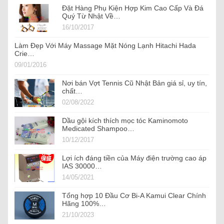
Đặt Hàng Phụ Kiện Hợp Kim Cao Cấp Và Đá
Quý Từ Nhật Về…
16/10/2017
Làm Đẹp Với Máy Massage Mặt Nóng Lạnh Hitachi Hada
Crie…
09/01/2016
Nơi bán Vợt Tennis Cũ Nhật Bản giá sỉ, uy tín,
chất…
02/08/2022
Dầu gội kích thích mọc tóc Kaminomoto
Medicated Shampoo…
10/12/2017
Lợi ích đáng tiền của Máy điện trường cao áp
IAS 30000…
14/05/2021
Tổng hợp 10 Đầu Cơ Bi-A Kamui Clear Chính
Hãng 100%…
21/10/2023