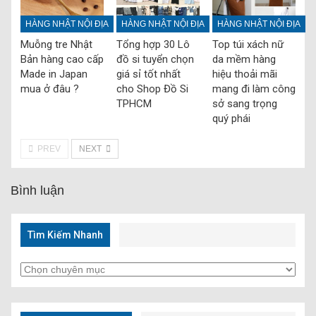
HÀNG NHẬT NỘI ĐỊA
HÀNG NHẬT NỘI ĐỊA
HÀNG NHẬT NỘI ĐỊA
Muỗng tre Nhật
Tổng hợp 30 Lô
Top túi xách nữ
Bản hàng cao cấp
đồ si tuyển chọn
da mềm hàng
Made in Japan
giá sỉ tốt nhất
hiệu thoải mãi
mua ở đâu ?
cho Shop Đồ Si
mang đi làm công
TPHCM
sở sang trọng
quý phái
PREV
NEXT
Bình luận
Tìm Kiếm Nhanh
Tìm
Kiếm
Nhanh