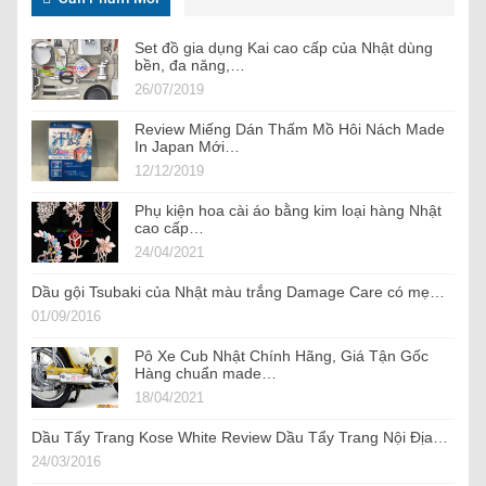
Set đồ gia dụng Kai cao cấp của Nhật dùng
bền, đa năng,…
26/07/2019
Review Miếng Dán Thấm Mồ Hôi Nách Made
In Japan Mới…
12/12/2019
Phụ kiện hoa cài áo bằng kim loại hàng Nhật
cao cấp…
24/04/2021
Dầu gội Tsubaki của Nhật màu trắng Damage Care có mẹ…
01/09/2016
Pô Xe Cub Nhật Chính Hãng, Giá Tận Gốc
Hàng chuẩn made…
18/04/2021
Dầu Tẩy Trang Kose White Review Dầu Tẩy Trang Nội Địa…
24/03/2016