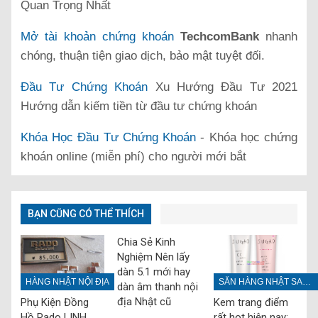
Quan Trọng Nhất
Mở tài khoản chứng khoán
TechcomBank
nhanh
chóng, thuận tiện giao dịch, bảo mật tuyệt đối.
Đầu Tư Chứng Khoán
Xu Hướng Đầu Tư 2021
Hướng dẫn kiếm tiền từ đầu tư chứng khoán
Khóa Học Đầu Tư Chứng Khoán
- Khóa học chứng
khoán online (miễn phí) cho người mới bắt
BẠN CŨNG CÓ THỂ THÍCH
Chia Sẻ Kinh
Nghiệm Nên lấy
dàn 5.1 mới hay
HÀNG NHẬT NỘI ĐỊA
SĂN HÀNG NHẬT SALE OFF
dàn âm thanh nội
địa Nhật cũ
Phụ Kiện Đồng
Kem trang điểm
Hồ Rado LINH
rất hot hiện nay: