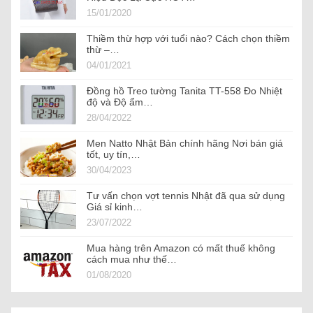
15/01/2020
Thiềm thừ hợp với tuổi nào? Cách chọn thiềm
thừ –…
04/01/2021
Đồng hồ Treo tường Tanita TT-558 Đo Nhiệt
độ và Độ ẩm…
28/04/2022
Men Natto Nhật Bản chính hãng Nơi bán giá
tốt, uy tín,…
30/04/2023
Tư vấn chọn vợt tennis Nhật đã qua sử dụng
Giá sỉ kinh…
23/07/2022
Mua hàng trên Amazon có mất thuế không
cách mua như thế…
01/08/2020