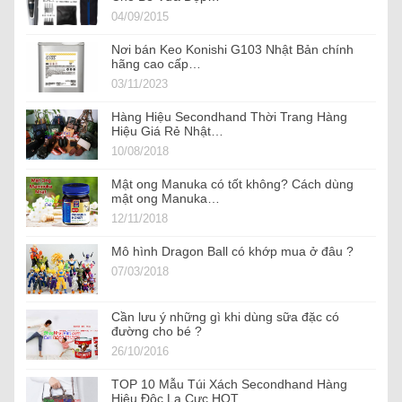
04/09/2015
Nơi bán Keo Konishi G103 Nhật Bản chính
hãng cao cấp…
03/11/2023
Hàng Hiệu Secondhand Thời Trang Hàng
Hiệu Giá Rẻ Nhật…
10/08/2018
Mật ong Manuka có tốt không? Cách dùng
mật ong Manuka…
12/11/2018
Mô hình Dragon Ball có khớp mua ở đâu ?
07/03/2018
Cần lưu ý những gì khi dùng sữa đặc có
đường cho bé ?
26/10/2016
TOP 10 Mẫu Túi Xách Secondhand Hàng
Hiệu Độc Lạ Cực HOT…