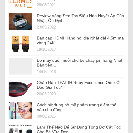
28/08/2021
Review Vòng Đeo Tay Điều Hòa Huyết Áp Của
Nhật, Ổn Định…
23/05/2022
Bán cáp HDMI Hàng nội địa Nhật dài 4,5m mạ
vàng 24K
19/10/2017
Bộ máy đuổi muỗi cho bé chạy pin hàng Nhật
Bản tiện…
14/05/2016
Chảo Rán TFAL IH Ruby Excellence Oder Ở
Đâu Giá Tốt?
26/03/2020
Cách sử dụng bộ mỹ phẩm trang điểm thế
nào cho đúng
08/06/2015
Làm Thế Nào Để Sử Dụng Tông Đơ Cắt Tóc
Cho Bé Vừa Đẹp…