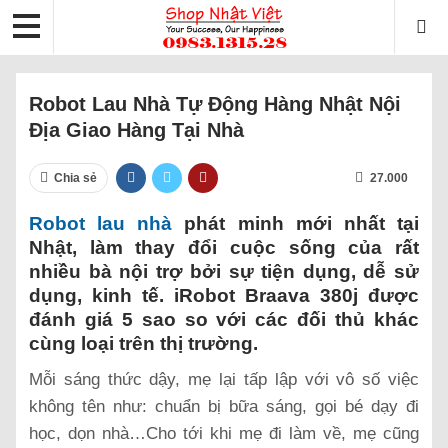
Robot Lau Nhà Tự Động Hàng Nhật Nội
Địa Giao Hàng Tại Nhà
Chia sẻ
27.000
Robot lau nhà
phát minh mới nhất tại
Nhật, làm thay đổi cuộc sống của rất
nhiều bà nội trợ bởi sự tiện dụng, dễ sử
dụng, kinh tế. iRobot Braava 380j được
đánh giá 5 sao so với các đối thủ khác
cùng loại trên thị trường.
Mỗi sáng thức dậy, mẹ lại tấp lập với vô số việc
không tên như: chuẩn bị bữa sáng, gọi bé dạy đi
học, dọn nhà…Cho tới khi mẹ đi làm về, mẹ cũng