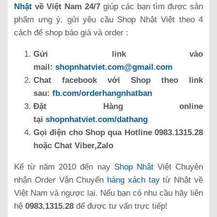
Nhật
về Việt Nam 24/7
giúp các bạn tìm được sản
phẩm ưng ý, gửi yêu cầu Shop Nhật Việt theo 4
cách để shop báo giá và order :
Gửi link vào
mail:
shopnhatviet.com@gmail.com
Chat facebook với Shop theo link
sau:
fb.com/orderhangnhatban
Đặt Hàng online
tại
shopnhatviet.com/dathang
Gọi điện cho Shop qua Hotline 0983.1315.28
hoặc Chat Viber,Zalo
Kể từ năm 2010 đến nay
Shop Nhật
Việt Chuyên
nhận Order Vận Chuyển
hàng xách tay
từ Nhật về
Việt Nam và ngược lại. Nếu bạn có nhu cầu hãy liên
hệ
0983.1315.28
để được tư vấn trực tiếp!