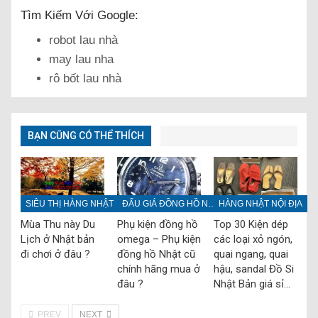
Tìm Kiếm Với Google:
robot lau nhà
may lau nha
rô bốt lau nhà
BẠN CŨNG CÓ THỂ THÍCH
SIÊU THỊ HÀNG NHẬT
ĐẤU GIÁ ĐỒNG HỒ NHẬT
HÀNG NHẬT NỘI ĐỊA
Mùa Thu này Du
Phụ kiện đồng hồ
Top 30 Kiện dép
Lịch ở Nhật bản
omega – Phụ kiện
các loại xỏ ngón,
đi chơi ở đâu ?
đồng hồ Nhật cũ
quai ngang, quai
chính hãng mua ở
hậu, sandal Đồ Si
đâu ?
Nhật Bản giá sỉ…
PREV
NEXT