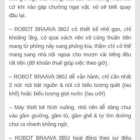
cứ khi nào gặp chướng ngại vật, nó sẽ biết quay
đầu lại.
– ROBOT BRAAVA 380J có thiết kế nhỏ gọn, chỉ
khoảng 3kg, có quai xách nên vô cùng thuận tiện
mang từ phòng này sang phòng kia, thậm chí có thể
mang sang nhà nội ngoại cho mượn vài tiếng đều
rất tiện (đỡ khoản thuê giúp việc theo giờ).
– ROBOT BRAAVA 380J dễ vận hành, chỉ cần nhất
2 nút: nút bật nguồn & nút có biểu tượng quét (lau
khô) hoặc biểu tượng giọt nước (lau ướt)
– Máy thiết kế hình vuông, nhỏ nên dễ dàng chui
vào gầm giường, gầm tủ, gầm ghế & tự tìm đường
chui ra nhanh không ngờ.
– ROBOT BRAAVA 380J hoạt động theo sự điều