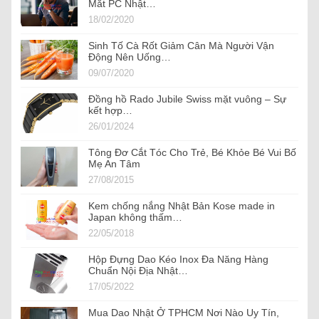
Mắt PC Nhật…
18/02/2020
Sinh Tố Cà Rốt Giảm Cân Mà Người Vận
Động Nên Uống…
09/07/2020
Đồng hồ Rado Jubile Swiss mặt vuông – Sự
kết hợp…
26/01/2024
Tông Đơ Cắt Tóc Cho Trẻ, Bé Khỏe Bé Vui Bố
Mẹ An Tâm
27/08/2015
Kem chống nắng Nhật Bản Kose made in
Japan không thấm…
22/05/2018
Hộp Đựng Dao Kéo Inox Đa Năng Hàng
Chuẩn Nội Địa Nhật…
17/05/2022
Mua Dao Nhật Ở TPHCM Nơi Nào Uy Tín,