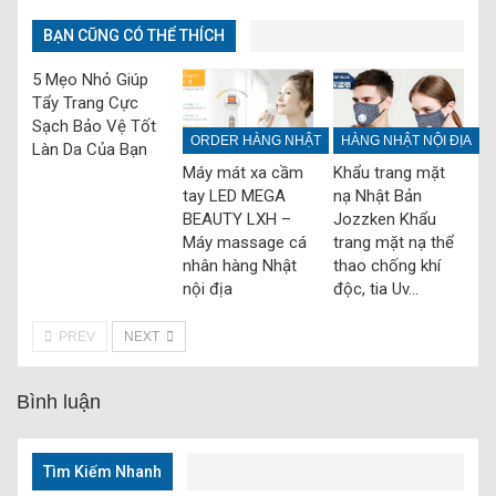
BẠN CŨNG CÓ THỂ THÍCH
5 Mẹo Nhỏ Giúp
Tẩy Trang Cực
Sạch Bảo Vệ Tốt
ORDER HÀNG NHẬT
HÀNG NHẬT NỘI ĐỊA
Làn Da Của Bạn
Máy mát xa cầm
Khẩu trang mặt
tay LED MEGA
nạ Nhật Bản
BEAUTY LXH –
Jozzken Khẩu
Máy massage cá
trang mặt nạ thể
nhân hàng Nhật
thao chống khí
nội địa
độc, tia Uv…
PREV
NEXT
Bình luận
Tìm Kiếm Nhanh