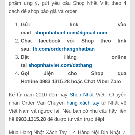
phẩm ưng ý, gửi yêu cầu Shop Nhật Việt theo 4
cách để shop báo giá và order :
Gửi link vào
mail:
shopnhatviet.com@gmail.com
Chat facebook với Shop theo link
sau:
fb.com/orderhangnhatban
Đặt Hàng online
tại
shopnhatviet.com/dathang
Gọi điện cho Shop qua
Hotline 0983.1315.28 hoặc Chat Viber,Zalo
Kể từ năm 2010 đến nay
Shop Nhật
Việt Chuyên
nhận Order Vận Chuyển
hàng xách tay
từ Nhật về
Việt Nam và ngược lại. Nếu bạn có nhu cầu hãy liên
hệ
0983.1315.28
để được tư vấn trực tiếp!
Mua Hàng Nhật Xách Tay : ✓ Hàng Nội Địa Nhật ✓