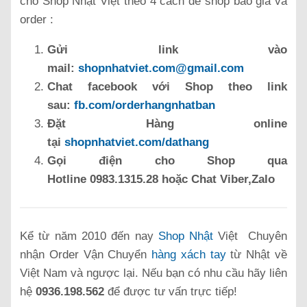
cho Shop Nhật Việt theo 4 cách để shop báo giá và
order :
Gửi link vào
mail:
shopnhatviet.com@gmail.com
Chat facebook với Shop theo link
sau:
fb.com/orderhangnhatban
Đặt Hàng online
tại
shopnhatviet.com/dathang
Gọi điện cho Shop qua
Hotline 0983.1315.28 hoặc Chat Viber,Zalo
Kể từ năm 2010 đến nay
Shop Nhật
Việt Chuyên
nhận Order Vận Chuyển
hàng xách tay
từ Nhật về
Việt Nam và ngược lại. Nếu bạn có nhu cầu hãy liên
hệ
0936.198.562
để được tư vấn trực tiếp!