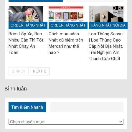
ORDER HÀNG NHẬT
ORDER HÀNG NHẬT
HÀNG NHẬT NỘI ĐỊA
Bơm Lốp Xe, Bao
Cách mua sách
Loa Thùng Sansui
Nhiêu Cân Thì Tốt
Nhật cũ hiếm trên
| Loa Thùng Cao
Nhất Chạy An
Mercari như thế
Cấp Nội Địa Nhật,
Toàn
nào ?
Trải Nghiệm Âm
Thanh Cực Chất‎
PREV
NEXT
Bình luận
Tìm Kiếm Nhanh
Tìm
Kiếm