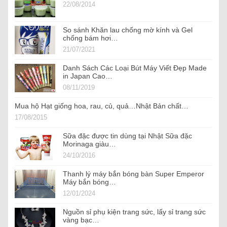
22/08/2014
So sánh Khăn lau chống mờ kính và Gel
chống bám hơi…
21/07/2021
Danh Sách Các Loại Bút Máy Viết Đẹp Made
in Japan Cao…
08/11/2019
Mua hộ Hạt giống hoa, rau, củ, quả…Nhật Bản chất…
17/08/2015
Sữa đặc được tin dùng tại Nhật Sữa đặc
Morinaga giàu…
24/10/2016
Thanh lý máy bắn bóng bàn Super Emperor
Máy bắn bóng…
12/01/2024
Nguồn sỉ phụ kiện trang sức, lấy sỉ trang sức
vàng bạc…