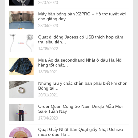
26/07/2020
Máy bắn bóng bàn X2PRO – Hỗ trợ tuyệt vời
cho giảng dạy…
28/04/2023
Quạt di động Jacess có USB thích hợp cắm
trại siêu tiện…
14/05/2022
Mua Áo da secondhand Nhật ở đâu Hà Nội
hàng tốt chất…
18/09/2021
Những lưu ý chắc chắn bạn phải biết khi chọn
Bông tai…
20/01/2021
Order Quần Công Sở Nam Uniqlo Mẫu Mới
Sale Tuần Này
17/04/2020
Quạt Giấy Nhật Bản Quạt giấy Nhật Uchiwa
mua ở đâu Hà…