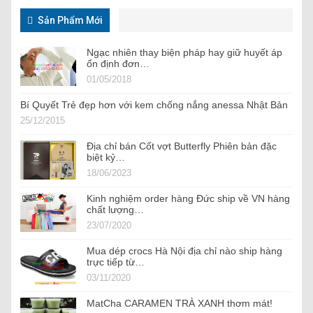
Sản Phẩm Mới
Ngạc nhiên thay biện pháp hay giữ huyết áp
ổn định đơn…
01/05/2018
Bí Quyết Trẻ đẹp hơn với kem chống nắng anessa Nhật Bản
25/12/2015
Địa chỉ bán Cốt vợt Butterfly Phiên bản đặc
biệt kỷ…
18/06/2023
Kinh nghiệm order hàng Đức ship về VN hàng
chất lượng…
23/07/2020
Mua dép crocs Hà Nội địa chỉ nào ship hàng
trực tiếp từ…
03/11/2020
MatCha CARAMEN TRÀ XANH thơm mát!