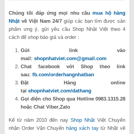
Chúng tôi đáp ứng mọi nhu cầu
mua hộ hàng
Nhật
về Việt Nam 24/7
giúp các bạn tìm được sản
phẩm ưng ý, gửi yêu cầu Shop Nhật Việt theo 4
cách để shop báo giá và order :
Gửi link vào
mail:
shopnhatviet.com@gmail.com
Chat facebook với Shop theo link
sau:
fb.com/orderhangnhatban
Đặt Hàng online
tại
shopnhatviet.com/dathang
Gọi điện cho Shop qua Hotline 0983.1315.28
hoặc Chat Viber,Zalo
Kể từ năm 2010 đến nay
Shop Nhật
Việt Chuyên
nhận Order Vận Chuyển
hàng xách tay
từ Nhật về