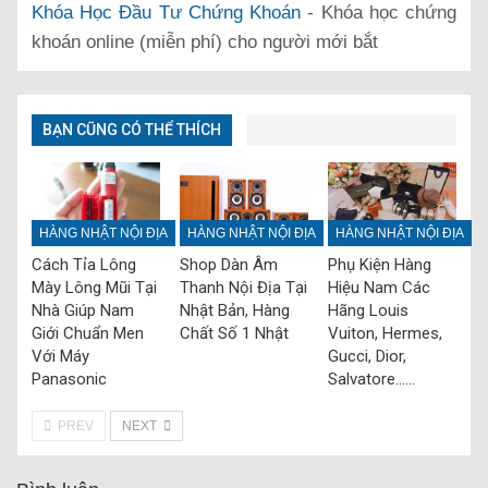
Khóa Học Đầu Tư Chứng Khoán
- Khóa học chứng
khoán online (miễn phí) cho người mới bắt
BẠN CŨNG CÓ THỂ THÍCH
HÀNG NHẬT NỘI ĐỊA
HÀNG NHẬT NỘI ĐỊA
HÀNG NHẬT NỘI ĐỊA
Cách Tỉa Lông
Shop Dàn Âm
Phụ Kiện Hàng
Mày Lông Mũi Tại
Thanh Nội Địa Tại
Hiệu Nam Các
Nhà Giúp Nam
Nhật Bản, Hàng
Hãng Louis
Giới Chuẩn Men
Chất Số 1 Nhật
Vuiton, Hermes,
Với Máy
Gucci, Dior,
Panasonic
Salvatore……
PREV
NEXT