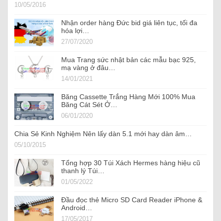
10/05/2016
Nhận order hàng Đức bid giá liên tục, tối đa
hóa lợi…
27/07/2020
Mua Trang sức nhật bản các mẫu bạc 925,
mạ vàng ở đâu…
14/01/2021
Băng Cassette Trắng Hàng Mới 100% Mua
Băng Cát Sét Ở…
06/01/2020
Chia Sẻ Kinh Nghiệm Nên lấy dàn 5.1 mới hay dàn âm…
05/10/2015
Tổng hợp 30 Túi Xách Hermes hàng hiệu cũ
thanh lý Túi…
01/05/2022
Đầu đọc thẻ Micro SD Card Reader iPhone &
Android…
17/05/2017