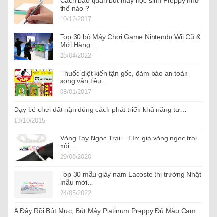
Cách bảo quản bút máy học sinh Preppy như
thế nào ?
10/12/2017
Top 30 bộ Máy Chơi Game Nintendo Wii Cũ &
Mới Hàng…
28/04/2022
Thuốc diệt kiến tận gốc, đảm bảo an toàn
song vẫn tiêu…
08/01/2017
Dạy bé chơi đất nặn đúng cách phát triển khả năng tư…
13/10/2015
Vòng Tay Ngọc Trai – Tìm giá vòng ngọc trai
nội…
29/08/2020
Top 30 mẫu giày nam Lacoste thị trường Nhật
mẫu mới…
24/05/2022
A Đây Rồi Bút Mực, Bút Máy Platinum Preppy Đủ Màu Cam…