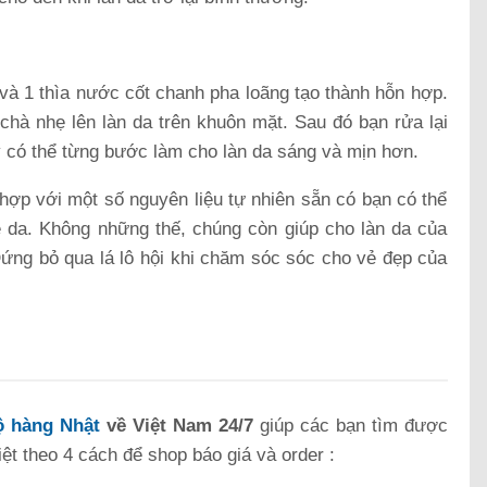
c và 1 thìa nước cốt chanh pha loãng tạo thành hỗn hợp.
hà nhẹ lên làn da trên khuôn mặt. Sau đó bạn rửa lại
 có thể từng bước làm cho làn da sáng và mịn hơn.
ết hợp với một số nguyên liệu tự nhiên sẵn có bạn có thể
ề da. Không những thế, chúng còn giúp cho làn da của
ứng bỏ qua lá lô hội khi chăm sóc sóc cho vẻ đẹp của
 hàng Nhật
về Việt Nam 24/7
giúp các bạn tìm được
t theo 4 cách để shop báo giá và order :