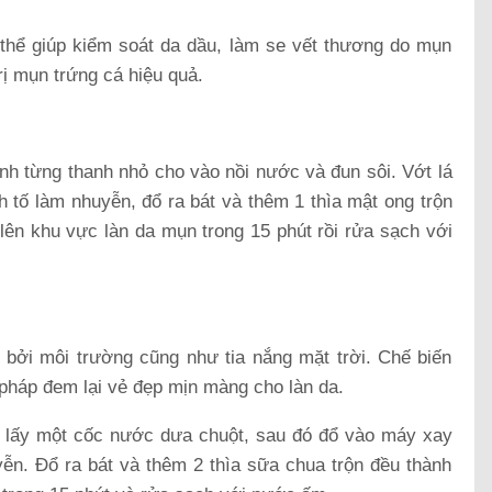
 thể giúp kiểm soát da dầu, làm se vết thương do mụn
trị mụn trứng cá hiệu quả.
ành từng thanh nhỏ cho vào nồi nước và đun sôi. Vớt lá
nh tố làm nhuyễn, đổ ra bát và thêm 1 thìa mật ong trộn
lên khu vực làn da mụn trong 15 phút rồi rửa sạch với
bởi môi trường cũng như tia nắng mặt trời. Chế biến
 pháp đem lại vẻ đẹp mịn màng cho làn da.
 lấy một cốc nước dưa chuột, sau đó đổ vào máy xay
uyễn. Đổ ra bát và thêm 2 thìa sữa chua trộn đều thành