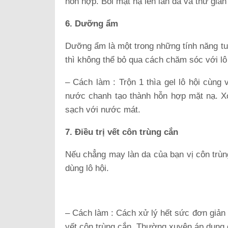
hỗn hợp. Bôi mặt nạ lên làn da và thư giã
6. Dưỡng ẩm
Dưỡng ẩm là một trong những tính năng tuy
thì không thể bỏ qua cách chăm sóc với lô 
– Cách làm : Trộn 1 thìa gel lô hội cùng
nước chanh tạo thành hỗn hợp mặt nạ. Xo
sạch với nước mát.
7. Điều trị vết côn trùng cắn
Nếu chẳng may làn da của bạn vị côn trùn
dùng lô hội.
– Cách làm : Cách xử lý hết sức đơn giản đ
vết côn trùng cắn. Thường xuyên áp dụng c