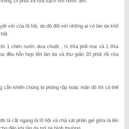
n trong 15 phút và rửa sạch với nước ấm.
ệt vời của lô hội, do đó đối với những ai có làn da khô
hội.
 với 1 chén nước dưa chuột , ½ thìa phô mai và 1 thìa
a đều hỗn hợp lên làn da và thư giãn 20 phút rồi rửa
g cắn khiến chúng bị phỏng rộp hoặc mẩn đỏ thì có thể
ó là cắt ngang lá lô hội và chà xát phần gel giữa lá lên
ho đến khi làn da trở lại bình thường.