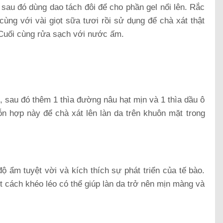
, sau đó dùng dao tách đôi để cho phần gel nổi lên. Rắc
 cùng với vài giọt sữa tươi rồi sử dụng để chà xát thật
. Cuối cùng rửa sạch với nước ấm.
t, sau đó thêm 1 thìa đường nâu hạt mịn và 1 thìa dầu ô
ỗn hợp này để chà xát lên làn da trên khuôn mặt trong
độ ẩm tuyệt vời và kích thích sự phát triển của tế bào.
ột cách khéo léo có thể giúp làn da trở nên mịn màng và