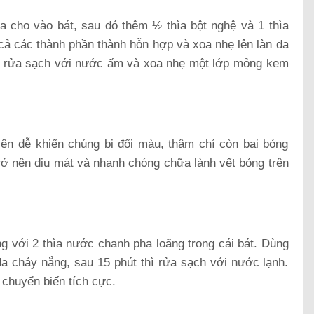
ìa cho vào bát, sau đó thêm ½ thìa bột nghệ và 1 thìa
 cả các thành phần thành hỗn hợp và xoa nhẹ lên làn da
rồi rửa sạch với nước ấm và xoa nhẹ một lớp mỏng kem
ên dễ khiến chúng bị đổi màu, thậm chí còn bại bỏng
 trở nên dịu mát và nhanh chóng chữa lành vết bỏng trên
ùng với 2 thìa nước chanh pha loãng trong cái bát. Dùng
a cháy nắng, sau 15 phút thì rửa sạch với nước lạnh.
ự chuyển biến tích cực.