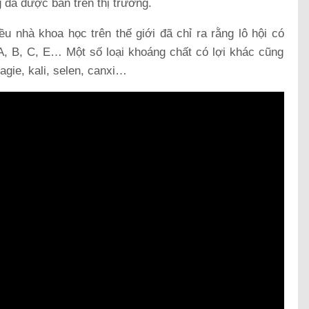
 da được bán trên thị trường.
ều nhà khoa học trên thế giới đã chỉ ra rằng lô hội có
A, B, C, E… Một số loại khoáng chất có lợi khác cũng
magie, kali, selen, canxi…