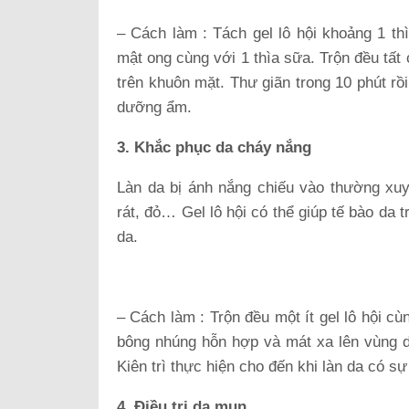
– Cách làm : Tách gel lô hội khoảng 1 th
mật ong cùng với 1 thìa sữa. Trộn đều tất
trên khuôn mặt. Thư giãn trong 10 phút 
dưỡng ẩm.
3. Khắc phục da cháy nắng
Làn da bị ánh nắng chiếu vào thường xuy
rát, đỏ… Gel lô hội có thể giúp tế bào da
da.
– Cách làm : Trộn đều một ít gel lô hội c
bông nhúng hỗn hợp và mát xa lên vùng d
Kiên trì thực hiện cho đến khi làn da có s
4. Điều trị da mụn