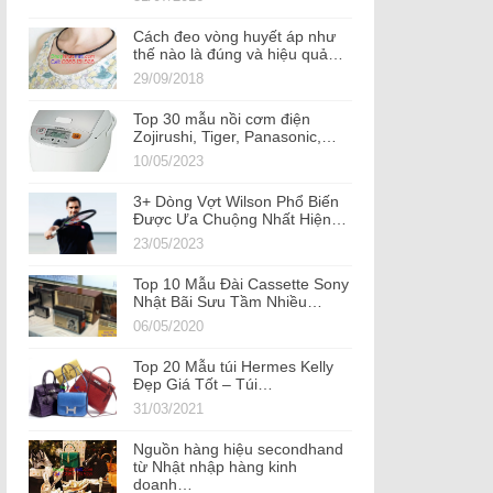
Cách đeo vòng huyết áp như
thế nào là đúng và hiệu quả…
29/09/2018
Top 30 mẫu nồi cơm điện
Zojirushi, Tiger, Panasonic,…
10/05/2023
3+ Dòng Vợt Wilson Phổ Biến
Được Ưa Chuộng Nhất Hiện…
23/05/2023
Top 10 Mẫu Đài Cassette Sony
Nhật Bãi Sưu Tầm Nhiều…
06/05/2020
Top 20 Mẫu túi Hermes Kelly
Đẹp Giá Tốt – Túi…
31/03/2021
Nguồn hàng hiệu secondhand
từ Nhật nhập hàng kinh
doanh…