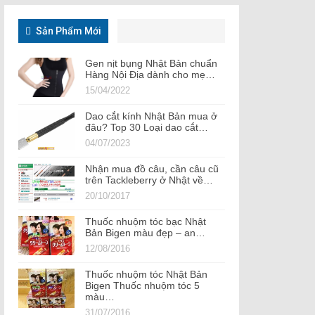
Sản Phẩm Mới
Gen nịt bụng Nhật Bản chuẩn
Hàng Nội Địa dành cho mẹ…
15/04/2022
Dao cắt kính Nhật Bản mua ở
đâu? Top 30 Loại dao cắt…
04/07/2023
Nhận mua đồ câu, cần câu cũ
trên Tackleberry ở Nhật về…
20/10/2017
Thuốc nhuộm tóc bạc Nhật
Bản Bigen màu đẹp – an…
12/08/2016
Thuốc nhuộm tóc Nhật Bản
Bigen Thuốc nhuộm tóc 5
màu…
31/07/2016