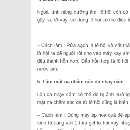
Ngoài tính năng dưỡng ẩm, lô hội còn có
gây ra. Vì vậy, sử dụng lô hội có thể điều 
– Cách làm : Rửa sạch lá lô hội và cắt th
lô hội ra để nguội rồi cho vào máy xay si
đều thành hỗn hợp. Đắp hỗn hợp lá lô hội 
nước ấm.
5. Làm mặt nạ chăm sóc da nhạy cảm
Làn da nhạy cảm có thể dễ bị ảnh hưởng 
mặt nạ chăm sóc da từ lô hội cũng là biện
– Cách làm : Dùng máy ép hoa quả để ép
sinh tố cùng với 1 thìa gel lô hội xay nh