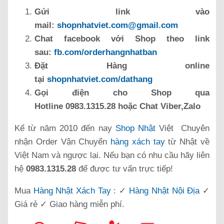
Gửi link vào
mail:
shopnhatviet.com@gmail.com
Chat facebook với Shop theo link
sau:
fb.com/orderhangnhatban
Đặt Hàng online
tại
shopnhatviet.com/dathang
Gọi điện cho Shop qua
Hotline 0983.1315.28 hoặc Chat Viber,Zalo
Kể từ năm 2010 đến nay
Shop Nhật
Việt Chuyên
nhận Order Vận Chuyển
hàng xách tay
từ Nhật về
Việt Nam và ngược lại. Nếu bạn có nhu cầu hãy liên
hệ
0983.1315.28
để được tư vấn trực tiếp!
Mua
Hàng Nhật Xách Tay
: ✓
Hàng Nhật Nội Địa
✓
Giá rẻ ✓ Giao hàng miễn phí.