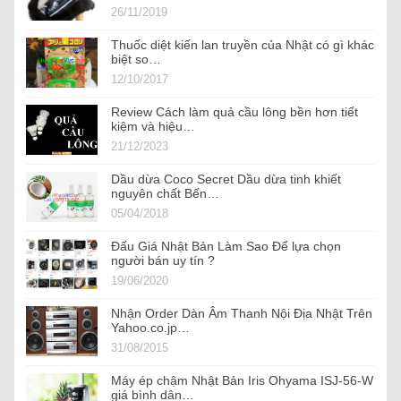
26/11/2019
Thuốc diệt kiến lan truyền của Nhật có gì khác
biệt so…
12/10/2017
Review Cách làm quả cầu lông bền hơn tiết
kiệm và hiệu…
21/12/2023
Dầu dừa Coco Secret Dầu dừa tinh khiết
nguyên chất Bến…
05/04/2018
Đấu Giá Nhật Bản Làm Sao Để lựa chọn
người bán uy tín ?
19/06/2020
Nhận Order Dàn Âm Thanh Nội Địa Nhật Trên
Yahoo.co.jp…
31/08/2015
Máy ép chậm Nhật Bản Iris Ohyama ISJ-56-W
giá bình dân…