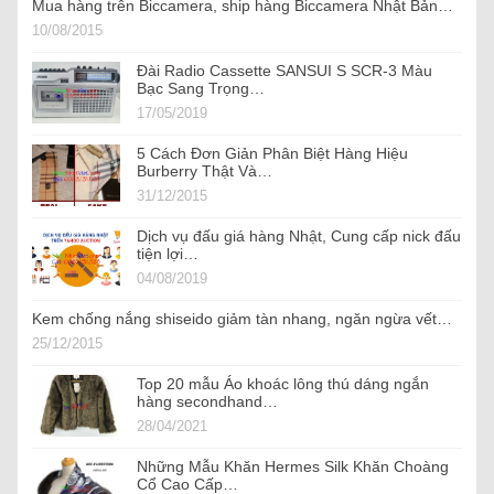
Mua hàng trên Biccamera, ship hàng Biccamera Nhật Bản…
10/08/2015
Đài Radio Cassette SANSUI S SCR-3 Màu
Bạc Sang Trọng…
17/05/2019
5 Cách Đơn Giản Phân Biệt Hàng Hiệu
Burberry Thật Và…
31/12/2015
Dịch vụ đấu giá hàng Nhật, Cung cấp nick đấu
tiện lợi‎…
04/08/2019
Kem chống nắng shiseido giảm tàn nhang, ngăn ngừa vết…
25/12/2015
Top 20 mẫu Áo khoác lông thú dáng ngắn
hàng secondhand…
28/04/2021
Những Mẫu Khăn Hermes Silk Khăn Choàng
Cổ Cao Cấp…