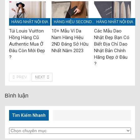
HÀNG NHẬT NỘI ĐỊA
HÀNG HIỆU SECONDHAND
HÀNG NHẬT NỘI ĐỊA
Túi Louis Vuitton
10+ Mẫu Ví Da
Các Mẫu Dao
Hồng Hàng Cũ
Nam Hàng Hiệu
Nhật Đẹp Bạn Có
Authentic Mua Ở
2ND Đáng Sở Hữu
Biết Địa Chỉ Dao
Đâu Còn Mới Đẹp
Nhất Năm 2023
Nhật Bản Chính
?
Hãng Đẹp ở Đâu
?
PREV
NEXT
Bình luận
Tìm Kiếm Nhanh
Tìm
Kiếm