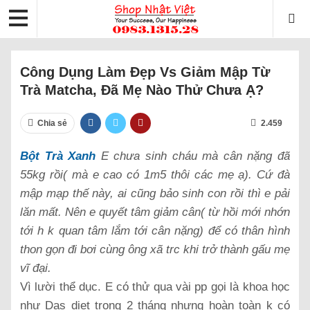
Công Dụng Làm Đẹp Vs Giảm Mập Từ
Trà Matcha, Đã Mẹ Nào Thử Chưa Ạ?
Chia sẻ
2.459
Bột Trà Xanh
E chưa sinh cháu mà cân nặng đã
55kg rồi( mà e cao có 1m5 thôi các mẹ ạ). Cứ đà
mập mạp thế này, ai cũng bảo sinh con rồi thì e pải
lăn mất. Nên e quyết tâm giảm cân( từ hồi mới nhớn
tới h k quan tâm lắm tới cân nặng) để có thân hình
thon gọn đi bơi cùng ông xã trc khi trở thành gấu mẹ
vĩ đại.
Vì lười thể dục. E có thử qua vài pp gọi là khoa học
như Das diet trong 2 tháng nhưng hoàn toàn k có