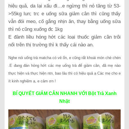
hiệu quả, da lại xấu đi…e ngừng thì nó tăng từ 53-
>55kg lun; trc e uống sữa giảm cân thì cũng thấy
vẫn đói meo, cố gắng nhịn ăn, thay bằng uống sữa
thì nó cũng xuống đc 1kg
E đành liều hóng hớt các loại thuốc giảm cân trôi
nổi trên thị trường thì k thấy cái nào an.
Nghe nói uống trà matcha có vẻ ổn, e cũng rất khoái món chè chén
.E đang đàn hóng hớt các mẹ uống trà để giảm cân, đã mẹ nào
thực hiện và thực hiện ntn, bao lâu thì có hiệu quả ạ Các mẹ cho e
ít kinh nghiệm ạ, e cảm ơn !
BÍ QUYẾT GIẢM CÂN NHANH VỚI Bột Trà Xanh
Nhật