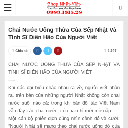
Chai Nước Uống Thừa Của Sếp Nhật Và
Tính Sĩ Diện Hão Của Người Việt
Chia sẻ
1.797
CHAI NƯỚC UỐNG THỪA CỦA SẾP NHẬT VÀ
TÍNH SĨ DIỆN HÃO CỦA NGƯỜI VIỆT
—-
Khi các đại biểu chào nhau ra về, người viết nhận
ra, trên bàn của những người Nhật không còn chai
nước suối nào cả; trong khi bàn đối tác Việt Nam
vẫn đầy các chai nước, có chai chỉ mới mở nắp.
Một cán bộ phiên dịch cũng nhìn cảnh đó và cười:
“Người Nhật sẽ mang theo chai nước uống dở của