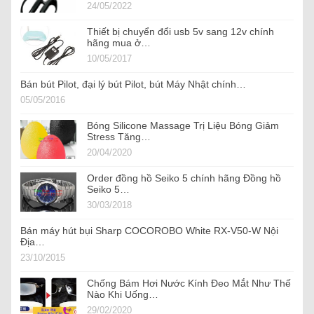
24/05/2022
Thiết bị chuyển đổi usb 5v sang 12v chính
hãng mua ở…
10/05/2017
Bán bút Pilot, đại lý bút Pilot, bút Máy Nhật chính…
05/05/2016
Bóng Silicone Massage Trị Liệu Bóng Giảm
Stress Tăng…
20/04/2020
Order đồng hồ Seiko 5 chính hãng Đồng hồ
Seiko 5…
30/03/2018
Bán máy hút bụi Sharp COCOROBO White RX-V50-W Nội
Địa…
23/10/2015
Chống Bám Hơi Nước Kính Đeo Mắt Như Thế
Nào Khi Uống…
29/02/2020