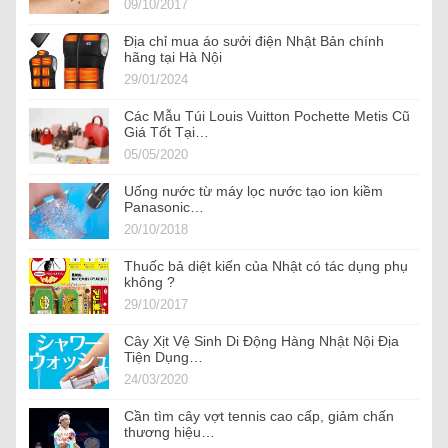
09/10/2017
Địa chỉ mua áo sưởi điện Nhật Bản chính
hãng tại Hà Nội
29/01/2024
Các Mẫu Túi Louis Vuitton Pochette Metis Cũ
Giá Tốt Tại…
05/05/2020
Uống nước từ máy lọc nước tạo ion kiềm
Panasonic…
20/10/2018
Thuốc bả diệt kiến của Nhật có tác dụng phụ
không ?
29/10/2017
Cây Xịt Vệ Sinh Di Động Hàng Nhật Nội Địa
Tiện Dụng…
24/03/2020
Cần tìm cây vợt tennis cao cấp, giảm chấn
thương hiệu…