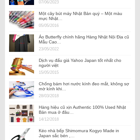
07/06/2023
Một cây bút máy Nhật Bản quý – Một màu
mực Nhật…
05/05/2016
Áo Butterfly chính hãng Hàng Nhật Nội Địa cũ
Mẫu Cao…
23/05/2022
Dịch vụ đấu giá Yahoo Japan tốt nhất cho
người việt
15/05/2015
Chống bám hơi nước kính đeo mắt, không sợ
mờ kính khi…
28/03/2018
Hàng hiệu cũ xịn Authentic 100% Used Nhật
Bản mua ở đâu…
14/12/2018
Kéo nhà bếp Shimomura Kogyo Made in
Japan sắc bén ,…