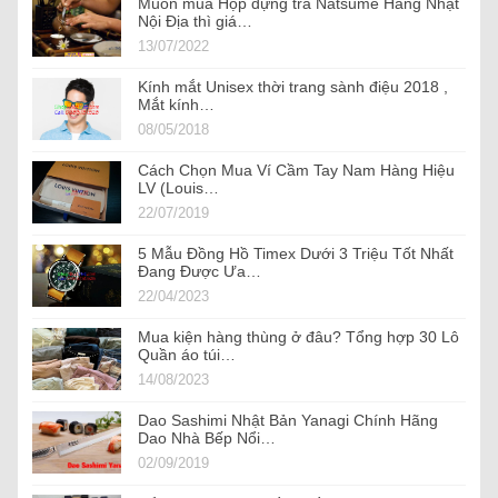
Muốn mua Hộp đựng trà Natsume Hàng Nhật
Nội Địa thì giá…
13/07/2022
Kính mắt Unisex thời trang sành điệu 2018 ,
Mắt kính…
08/05/2018
Cách Chọn Mua Ví Cầm Tay Nam Hàng Hiệu
LV (Louis…
22/07/2019
5 Mẫu Đồng Hồ Timex Dưới 3 Triệu Tốt Nhất
Đang Được Ưa…
22/04/2023
Mua kiện hàng thùng ở đâu? Tổng hợp 30 Lô
Quần áo túi…
14/08/2023
Dao Sashimi Nhật Bản Yanagi Chính Hãng
Dao Nhà Bếp Nổi…
02/09/2019