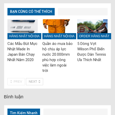
BẠN CŨNG CÓ THỂ THÍCH
HÀNG NHẬT NỘI ĐỊA
HÀNG NHẬT NỘI ĐỊA
ORDER HÀNG NHẬT
Các Mẫu Bút Mực
Quần áo mưa bảo
5 Dòng Vợt
Nhật Made In
hộ chịu áp lực
Wilson Phổ Biến
Japan Bán Chạy
nước 20.000mm
Được Dân Tennis
Nhất Năm 2020
phù hợp công
Ưa Thích Nhất
việc làm ngoài
trời
PREV
NEXT
Bình luận
Tìm Kiếm Nhanh