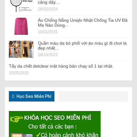
căng dây…
26/02/2024
Áo Chống Nắng Uniqlo Nhật Chống Tia UV Đã
Mẹ Nào Dùng…
18/01/2015
Quần màu da bò phối với áo màu gì đi chơi là
đẹp nhất…
29/10/2023
Tẩy da chết detclear mặt hàng bán chạy số 1 tại nhật.
15/05/2015
Học Seo Miễn Phí