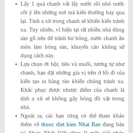
Lấy 1 quả chanh vắt lấy nước rồi nhỏ nước
cốt ý lên những nơi mà kiến thường hay qua
lại. Tính a xít trong chanh sẽ khiến kiến tránh
xa. Tuy nhiên, vì hiện tại rất nhiều nhà dùng
sàn gỗ nên để tránh hư hỏng, nước chanh ăn
mòn làm hỏng sàn, khuyến cáo không sử
dụng cách này.
Lựa chọn ớt bột, tiêu và muối, tương tự như
chanh, bạn đặt những gia vị trên ở lối đi của
kiến tạo ra hàng rào khiến chúng tránh xa.
Khắc phục được nhược điểm của chanh là
tính a xít sẽ không gây hỏng đồ vật trong
nhà.
Ngoài ra, các bạn cũng có thể tham khảo
thêm về
thuoc diet kien Nhat Ban
đang bán
tại Shop Nhật Việt cũng là một giải pháp