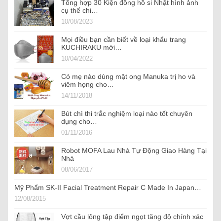
Tổng hợp 30 Kiện đồng hồ si Nhật hình ảnh
cụ thể chi…
10/08/2023
Mọi điều bạn cần biết về loại khẩu trang
KUCHIRAKU mới…
10/04/2022
Có mẹ nào dùng mật ong Manuka trị ho và
viêm họng cho…
14/11/2018
Bút chì thi trắc nghiệm loại nào tốt chuyên
dụng cho…
01/11/2016
Robot MOFA Lau Nhà Tự Động Giao Hàng Tại
Nhà
08/06/2017
Mỹ Phẩm SK-II Facial Treatment Repair C Made In Japan…
12/08/2015
Vợt cầu lông tập điểm ngọt tăng độ chính xác