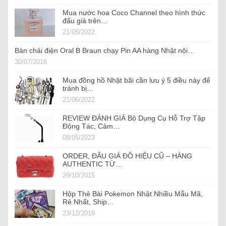
Mua nước hoa Coco Channel theo hình thức
đấu giá trên…
21/05/2022
Bàn chải điện Oral B Braun chạy Pin AA hàng Nhật nội…
30/07/2016
Mua đồng hồ Nhật bãi cần lưu ý 5 điều này để
tránh bị…
21/06/2022
REVIEW ĐÁNH GIÁ Bộ Dụng Cụ Hỗ Trợ Tập
Động Tác, Cảm…
08/05/2023
ORDER, ĐẤU GIÁ ĐỒ HIỆU CŨ – HÀNG
AUTHENTIC TỪ…
29/10/2015
Hộp Thẻ Bài Pokemon Nhật Nhiều Mẫu Mã,
Rẻ Nhất, Ship…
23/12/2019