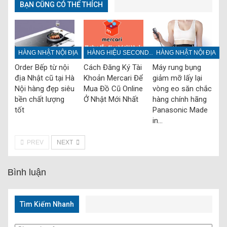
BẠN CŨNG CÓ THỂ THÍCH
HÀNG NHẬT NỘI ĐỊA
HÀNG HIỆU SECONDHAND
HÀNG NHẬT NỘI ĐỊA
Order Bếp từ nội
Cách Đăng Ký Tài
Máy rung bụng
địa Nhật cũ tại Hà
Khoản Mercari Để
giảm mỡ lấy lại
Nội hàng đẹp siêu
Mua Đồ Cũ Online
vòng eo săn chắc
bền chất lượng
Ở Nhật Mới Nhất
hàng chính hãng
tốt
Panasonic Made
in…
PREV
NEXT
Bình luận
Tìm Kiếm Nhanh