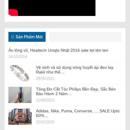
Sản Phẩm Mới
Áo lông vũ, Heattech Uniqlo Nhật 2016 sale tẹt tèn ten
24/10/2014
Vệ sinh và sử dụng vòng huyết áp đeo tay
Rakii như thế…
28/05/2021
Tông Đơ Cắt Tóc Philips Bền Đẹp, Sắc Bén
Bảo Hành 2 Năm…
21/09/2021
Adidas, Nike, Puma, Converse, … SALE Upto
60%…
25/02/2020