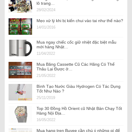
lô trang…
28/02/2024
Mẹo xử lý khi bị kiến chui vào tai như thế nào?
14/01/2016
Mua ngay chiếc cốc giữ nhiệt đặc biệt mẫu
mới hàng Nhật…
11/04/2022
Mua Băng Cassette Cũ Các Hãng Có Thể
Thâu Lại Được ở…
21/05/2022
Bình Tạo Nước Giàu Hydrogen Có Tác Dụng
Tốt Như Nào ?
25/11/2019
Top 30 Đồng Hồ Orient cũ Nhật Bản Chạy Tốt
Hàng Nội Địa…
16/05/2022
Mua hang tren Buyee cần chú ý những gì để