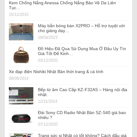
Kem Chống Nắng Anessa Chống Nắng Bảo Vệ Da Liên
Tục…
25/12/2015
Máy bắn bóng bàn X2PRO – Hỗ trợ tuyệt vời
cho giảng dạy…
28/04/2023
Đồ Hiệu Đã Qua Sử Dụng Mua Ở Đâu Uy Tín
Giá Tốt Để Kinh…
03/12/2020
Xe đạp điện Nishiki Nhật Bản thời trang & cá tính
08/09/2014
Bếp từ âm Cao Cấp KZ-F32AS – Hàng nội địa
nhật.
12/11/2014
Đài Sony CD Radio Nhật Bản SZ-S40 giá bao
nhiêu ?
07/12/2020
Trang sức si Nhật có tốt không? Cách đấu giá