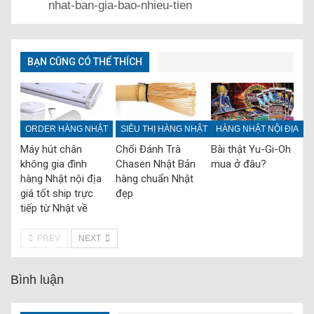
nhat-ban-gia-bao-nhieu-tien
BẠN CŨNG CÓ THỂ THÍCH
ORDER HÀNG NHẬT
SIÊU THỊ HÀNG NHẬT
HÀNG NHẬT NỘI ĐỊA
Máy hút chân
Chổi Đánh Trà
Bài thật Yu-Gi-Oh
không gia đình
Chasen Nhật Bản
mua ở đâu?
hàng Nhật nội địa
hàng chuẩn Nhật
giá tốt ship trực
đẹp
tiếp từ Nhật về
PREV
NEXT
Bình luận