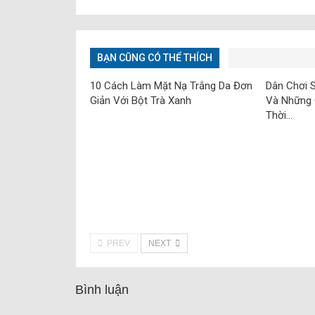
BẠN CŨNG CÓ THỂ THÍCH
10 Cách Làm Mặt Nạ Trắng Da Đơn
Dân Chơi S
Giản Với Bột Trà Xanh
Và Những 
Thời…
PREV
NEXT
Bình luận