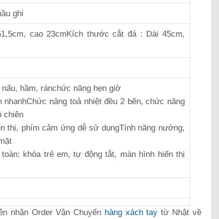
ầu ghi
51,5cm, cao 23cmKích thước cắt đá : Dài 45cm,
, nấu, hầm, ránchức năng hẹn giờ
n nhanhChức năng toả nhiệt đều 2 bên, chức năng
ộ chiên
n thị, phím cảm ứng dễ sử dụngTính năng nướng,
mặt
toàn: khóa trẻ em, tự động tắt, màn hình hiển thị
ên nhận Order Vận Chuyển
hàng xách tay
từ Nhật về