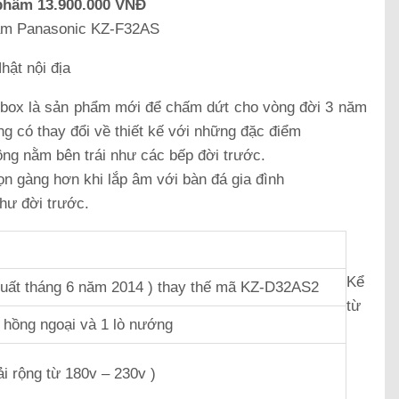
phẩm 13.900.000 VNĐ
ẩm Panasonic KZ-F32AS
ật nội địa
 box là sản phẩm mới để chấm dứt cho vòng đời 3 năm
g có thay đổi về thiết kế với những đặc điểm
ng nằm bên trái như các bếp đời trước.
ọn gàng hơn khi lắp âm với bàn đá gia đình
hư đời trước.
Kể
uất tháng 6 năm 2014 ) thay thế mã KZ-D32AS2
từ
hồng ngoại và 1 lò nướng
i rộng từ 180v – 230v )