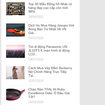
Top 30 Mẫu Đồng hồ Nhật cũ
hàng đẹp cao cấp còn mới
98%
28/04/2022
Dịch Vụ Mua Hàng Jasupo Vợt
Bóng Bàn Từ Nhật Về VN
Giá…
14/07/2020
Tivi di động Panasonic UN
JL10T3 K màn hình di động
LCD…
18/07/2016
Cách Mua Váy Đầm Burberry
Nữ Chính Hãng Trực Tiếp
Tại…
31/07/2019
Chảo Rán TFAL IH Ruby
Excellence Oder Ở Đâu Giá
Tốt?
26/03/2020